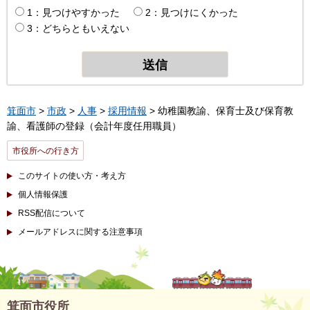
1：見つけやすかった
2：見つけにくかった
3：どちらともいえない
箕面市
>
市政
>
人事
>
採用情報
> 幼稚園教諭、保育士及び保育教
諭、看護師の登録（会計年度任用職員）
市役所への行き方
このサイトの使い方・考え方
個人情報保護
RSS配信について
メールアドレスに関する注意事項
箕面市役所