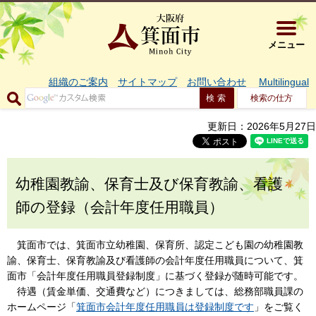
大阪府箕面市 
メニュー
組織のご案内
サイトマップ
お問い合わせ
Multilingual
検索の仕方
更新日：2026年5月27日
幼稚園教諭、保育士及び保育教諭、看護
師の登録（会計年度任用職員）
箕面市では、箕面市立幼稚園、保育所、認定こども園の幼稚園教
諭、保育士、保育教諭及び看護師の会計年度任用職員について、箕
面市「会計年度任用職員登録制度」に基づく登録が随時可能です。
待遇（賃金単価、交通費など）につきましては、総務部職員課の
ホームページ「
箕面市会計年度任用職員は登録制度です
」をご覧く