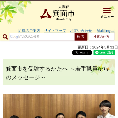
大阪府箕面市 
メニュー
組織のご案内
サイトマップ
お問い合わせ
Multilingual
検索の仕方
更新日：2024年5月31日
箕面市を受験するかたへ ～若手職員から
のメッセージ～