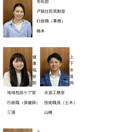
市民部
戸籍住民異動室
行政職（事務）
橋本
健
上
康
下
福
水
祉
道
部
局
地域包括ケア室
水道工務室
行政職（保健師）
技術職員（土木）
三浦
山橋
み