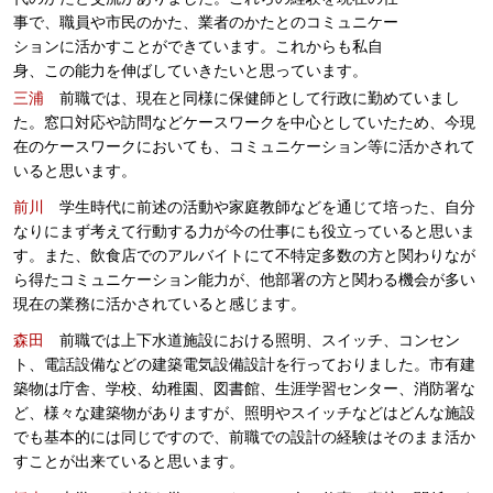
事で、職員や市民のかた、業者のかたとのコミュニケー
ションに活かすことができています。これからも私自
身、この能力を伸ばしていきたいと思っています。
三浦
前職では、現在と同様に保健師として行政に勤めていまし
た。窓口対応や訪問などケースワークを中心としていたため、今現
在のケースワークにおいても、コミュニケーション等に活かされて
いると思います。
前川
学生時代に前述の活動や家庭教師などを通じて培った、自分
なりにまず考えて行動する力が今の仕事にも役立っていると思いま
す。また、飲食店でのアルバイトにて不特定多数の方と関わりなが
ら得たコミュニケーション能力が、他部署の方と関わる機会が多い
現在の業務に活かされていると感じます。
森田
前職では上下水道施設における照明、スイッチ、コンセン
ト、電話設備などの建築電気設備設計を行っておりました。市有建
築物は庁舎、学校、幼稚園、図書館、生涯学習センター、消防署な
ど、様々な建築物がありますが、照明やスイッチなどはどんな施設
でも基本的には同じですので、前職での設計の経験はそのまま活か
すことが出来ていると思います。