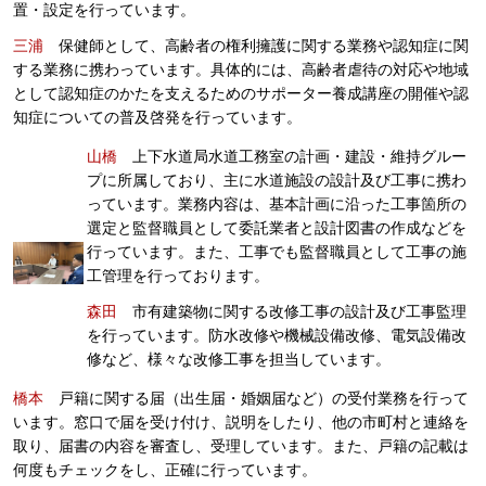
置・設定を行っています。
三浦
保健師として、高齢者の権利擁護に関する業務や認知症に関
する業務に携わっています。具体的には、高齢者虐待の対応や地域
として認知症のかたを支えるためのサポーター養成講座の開催や認
知症についての普及啓発を行っています。
山橋
上下水道局水道工務室の計画・建設・維持グルー
プに所属しており、主に水道施設の設計及び工事に携わ
っています。業務内容は、基本計画に沿った工事箇所の
選定と監督職員として委託業者と設計図書の作成などを
行っています。また、工事でも監督職員として工事の施
工管理を行っております。
森田
市有建築物に関する改修工事の設計及び工事監理
を行っています。防水改修や機械設備改修、電気設備改
修など、様々な改修工事を担当しています。
橋本
戸籍に関する届（出生届・婚姻届など）の受付業務を行って
います。窓口で届を受け付け、説明をしたり、他の市町村と連絡を
取り、届書の内容を審査し、受理しています。また、戸籍の記載は
何度もチェックをし、正確に行っています。