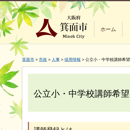
ホーム
箕面市
>
市政
>
人事
>
採用情報
> 公立小・中学校講師希
公立小・中学校講師希望
講師登録とは