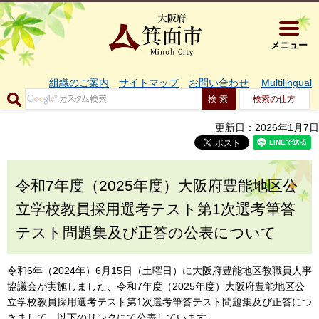
大阪府箕面市 
メニュー
組織のご案内
サイトマップ
お問い合わせ
Multilingual
検索の仕方
更新日：2026年1月7日
令和7年度（2025年度）大阪府豊能地区公
立学校教員採用選考テスト第1次選考筆答
テスト問題集及び正答の公表について
令和6年（2024年）6月15日（土曜日）に大阪府豊能地区教職員人事
協議会が実施しました、令和7年度（2025年度）大阪府豊能地区公
立学校教員採用選考テスト第1次選考筆答テスト問題集及び正答につ
きまして、以下のリンクにて公表しています。