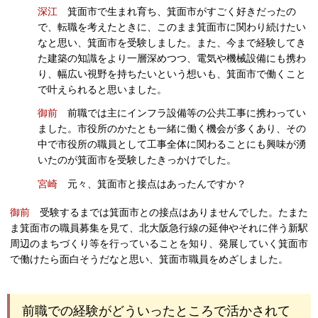
深江
箕面市で生まれ育ち、箕面市がすごく好きだったの
で、転職を考えたときに、このまま箕面市に関わり続けたい
なと思い、箕面市を受験しました。また、今まで経験してき
た建築の知識をより一層深めつつ、電気や機械設備にも携わ
り、幅広い視野を持ちたいという想いも、箕面市で働くこと
で叶えられると思いました。
御前
前職では主にインフラ設備等の公共工事に携わってい
ました。市役所のかたとも一緒に働く機会が多くあり、その
中で市役所の職員として工事全体に関わることにも興味が湧
いたのが箕面市を受験したきっかけでした。
宮崎
元々、箕面市と接点はあったんですか？
御前
受験するまでは箕面市との接点はありませんでした。たまた
ま箕面市の職員募集を見て、北大阪急行線の延伸やそれに伴う新駅
周辺のまちづくり等を行っていることを知り、発展していく箕面市
で働けたら面白そうだなと思い、箕面市職員をめざしました。
前職での経験がどういったところで活かされて