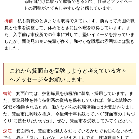
る時間だけに絞って取得できるので、仕事とプライベー
トの調整がとてもしやすいなと感じています。
御前
私も前職のときよりも取得できています。前もって周囲の職
員と仕事を調整して、休めるときには休暇を取得しています。ま
た、入庁前は市役所での仕事に対して、堅いイメージを持っていま
したが、面倒見の良い先輩が多く、和やかな職場の雰囲気には驚き
ました。
これから箕面市を受験しようと考えている方々
へメッセージをお願いします。
御前
箕面市では、技術職員を積極的に募集・採用しています。ま
た、実務経験を伴う技術系の資格を保有していれば、第1次試験の
SPI3が免除されるため、働きながらの転職活動には大変助かりまし
た。箕面市に興味を抱き、今後何十年も残っていく"箕面市のまちづ
くり"に携わりたいかたは、ぜひ、箕面市を受験してみてください。
深江
箕面市は、箕面市の魅力を知っているかたでも知らないかた
でも、必ず「良いまちだな」と思えるまちです。技術職員として