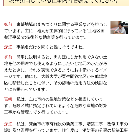
現在担当している仕事内容を教えてください。
御前
東部地域のまちづくりに関する事業などを担当し
ています。主に、地元が主体的に行っている"土地区画
整理事業"の技術的な助言等を行っています。
深江
事業名だけを聞くと難しそうですね。
御前
簡単に説明すると、田んぼにしか利用できない土
地を他の用途でも使えるようにしたいと地元のかたが考
えたときに、それを実現できるようにお手伝いするイメ
ージです。他にも、大阪大学が粟生間谷地区から船場地
区に移転したことに伴い、その跡地の活用方法の検討な
どにも携わっています。
宮崎
私は、主に市内の崖地対策などを担当していま
す。危険区域に指定されているような危険な崖地の対策
工事から管理までを行っています。
深江
私は、箕面市の市有施設の新築工事、増築工事、改修工事の
設計及び監理を行っています。昨年度は、消防署の分署の新築工事