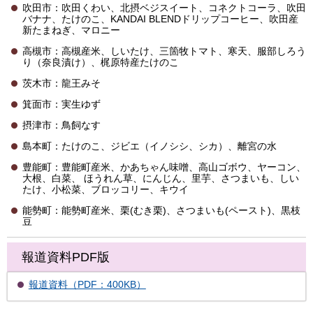
吹田市：吹田くわい、北摂ベジスイート、コネクトコーラ、吹田
バナナ、たけのこ、KANDAI BLENDドリップコーヒー、吹田産
新たまねぎ、マロニー
高槻市：高槻産米、しいたけ、三箇牧トマト、寒天、服部しろう
り（奈良漬け）、梶原特産たけのこ
茨木市：龍王みそ
箕面市：実生ゆず
摂津市：鳥飼なす
島本町：たけのこ、ジビエ（イノシシ、シカ）、離宮の水
豊能町：豊能町産米、かあちゃん味噌、高山ゴボウ、ヤーコン、
大根、白菜、 ほうれん草、にんじん、里芋、さつまいも、しい
たけ、小松菜、ブロッコリー、キウイ
能勢町：能勢町産米、栗(むき栗)、さつまいも(ペースト)、黒枝
豆
報道資料PDF版
報道資料（PDF：400KB）