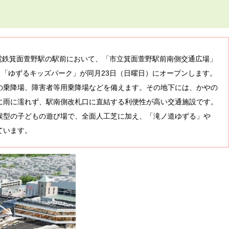
電鉄箕面萱野駅の駅前において、「市立箕面萱野駅前南側交通広場」
、「ゆずるキッズパーク」が同月23日（日曜日）にオープンします。
乗降場、障害者等用乗降場などを備えます。その地下には、かやの
に雨に濡れず、駅南側改札口に直結する利便性が高い交通施設です。
型の子どもの遊び場で、全面人工芝に加え、「滝ノ道ゆずる」や
ています。