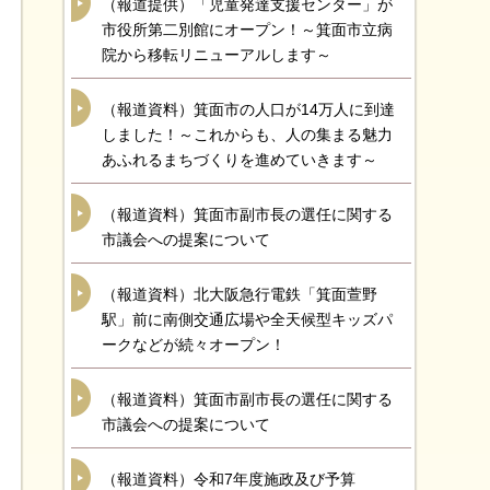
（報道提供）「児童発達支援センター」が
市役所第二別館にオープン！～箕面市立病
院から移転リニューアルします～
（報道資料）箕面市の人口が14万人に到達
しました！～これからも、人の集まる魅力
あふれるまちづくりを進めていきます～
（報道資料）箕面市副市長の選任に関する
市議会への提案について
（報道資料）北大阪急行電鉄「箕面萱野
駅」前に南側交通広場や全天候型キッズパ
ークなどが続々オープン！
（報道資料）箕面市副市長の選任に関する
市議会への提案について
（報道資料）令和7年度施政及び予算