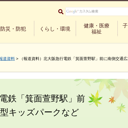
大阪府箕面市 Minoh City
健康・医療
子
防災・防犯
くらし・環境
福祉
報道資料
> （報道資料）北大阪急行電鉄「箕面萱野駅」前に南側交通
電鉄「箕面萱野駅」前
候型キッズパークなど