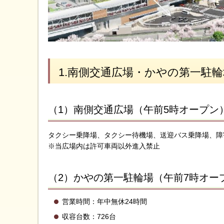
1.南側交通広場・かやの第一駐輪
（1）南側交通広場（午前5時オープン
タクシー乗降場、タクシー待機場、送迎バス乗降場、障
※当広場内は許可車両以外進入禁止
（2）かやの第一駐輪場（午前7時オー
営業時間：年中無休24時間
収容台数：726台