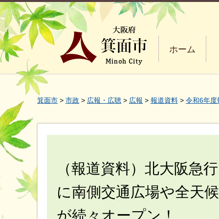
ホーム
箕面市
>
市政
>
広報・広聴
>
広報
>
報道資料
>
令和6年度
（報道資料）北大阪急行
に南側交通広場や全天
が続々オープン！