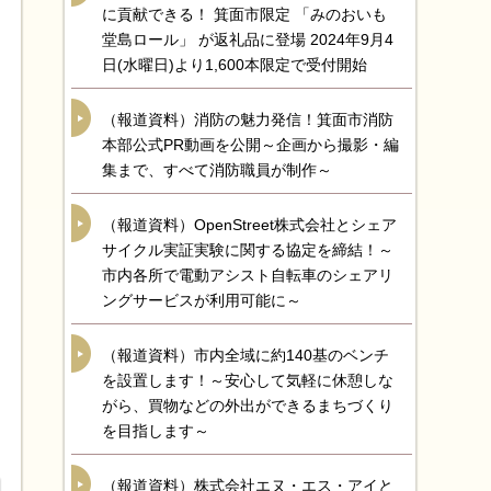
に貢献できる！ 箕面市限定 「みのおいも
堂島ロール」 が返礼品に登場 2024年9月4
日(水曜日)より1,600本限定で受付開始
（報道資料）消防の魅力発信！箕面市消防
本部公式PR動画を公開～企画から撮影・編
集まで、すべて消防職員が制作～
（報道資料）OpenStreet株式会社とシェア
サイクル実証実験に関する協定を締結！～
市内各所で電動アシスト自転車のシェアリ
ングサービスが利用可能に～
（報道資料）市内全域に約140基のベンチ
を設置します！～安心して気軽に休憩しな
がら、買物などの外出ができるまちづくり
を目指します～
（報道資料）株式会社エヌ・エス・アイと