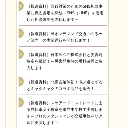
（報道資料）自殺対策のためのSNS相談事
業に係る協定を締結～SNS（LINE）を活用
した相談体制を強化します～
（報道資料）AIオンデマンド交通「のるー
と箕面」の実証運行を開始します！
（報道資料）日本ＢＣＰ株式会社と災害時
協定を締結！～災害発生時の燃料確保に協
力します～
（報道資料）北摂自治体初！滝ノ道ゆずる
とミャクミャクのコラボ商品を販売！
（報道資料）スケアード・ストレートによ
る自転車安全教室を市立中学校で実施しま
す～プロのスタントマンが交通事故をリア
ルに実演します～