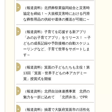
（報道資料）北摂葬祭業協同組合と災害時
協定を締結！～大規模災害時における円滑
な葬祭用品の供給や遺体の搬送が可能に～
（報道資料）子育てを応援する新アプリ
「みのお子育てアプリ」をリリース！ ～子
どもの成長記録や予防接種の自動スケジュ
ーリングなど、子育て世帯をサポートしま
す～
（報道資料）箕面の子どもたちも主役！第
13回「箕面・世界子どもの本アカデミー
賞」授賞式を開催
（報道資料）北摂自治体連携事業 北摂の
魅力を一折に込めて 「北摂弁当」でPR
（報道資料）抽選で大阪府箕面市の活性化