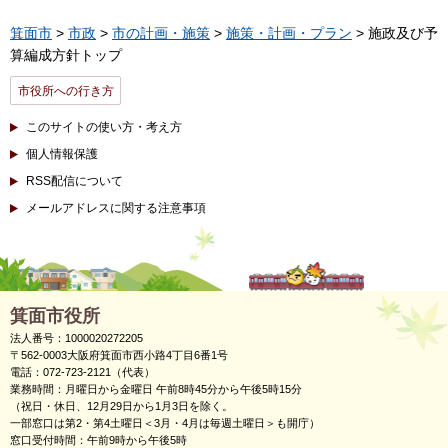
箕面市
>
市政
>
市の計画・施策
>
施策・計画・プラン
> 施政及び予
算編成方針トップ
市役所への行き方
このサイトの使い方・考え方
個人情報保護
RSS配信について
メールアドレスに関する注意事項
箕面市役所
法人番号：1000020272205
〒562-0003大阪府箕面市西小路4丁目6番1号
電話：072-723-2121（代表）
業務時間：月曜日から金曜日 午前8時45分から午後5時15分
（祝日・休日、12月29日から1月3日を除く。
一部窓口は第2・第4土曜日＜3月・4月は毎週土曜日＞も開庁）
窓口受付時間：午前9時から午後5時