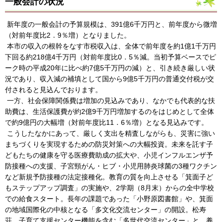
一般会計の状況
新年度の一般会計の予算規模は、391億6千万円と、前年度から微増
（対前年度比2．9％増）となりました。
本市の収入の根幹をなす市税収入は、全体で前年度を約1億1千万円
下回る約218億4千万円（対前年度比0．5％減。当初予算ベースでピ
ーク時の平成20年に比べ約7億5千万円の減）と、引き続き厳しい状
況であり、収入減の補填として国から9億5千万円の普通交付税が交
付されると見込んでおります。
一方、社会保障関係費は増加の見込みであり、なかでも代表的な扶
助費は、生活保護費が約2億9千万円増加するのをはじめとして全体
で約9億円の大幅増（対前年度比11．6％増）となる見込みです。
こうしたなかにあって、厳しく支出を精査しながらも、災害に強い
まちづくりを実現するための防災対策への大幅投資。未来を託す子
どもたちの健康を守る医療費助成の拡大や、小児インフルエンザ予
防接種への支援、子宮頸がん・ヒブ・小児用肺炎球菌の3種ワクチン
など新規予防接種の法定接種化。教育の質を向上させる「箕面子ど
もステップアップ調査」の実施や、2学期（8月末）からの全中学校
での給食スタート。長年の課題であった「小野原図書館」や、箕面
の地域国際化の中核となる「多文化交流センター」の開設。松寿
荘、子育て支援センター機能を含む「多世代交流センター」と、養