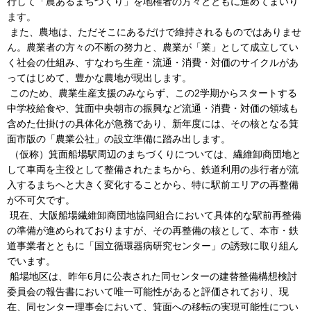
行して「農あるまちづくり」を地権者の方々とともに進めてまいり
ます。
また、農地は、ただそこにあるだけで維持されるものではありませ
ん。農業者の方々の不断の努力と、農業が「業」として成立してい
く社会の仕組み、すなわち生産・流通・消費・対価のサイクルがあ
ってはじめて、豊かな農地が現出します。
このため、農業生産支援のみならず、この2学期からスタートする
中学校給食や、箕面中央朝市の振興など流通・消費・対価の領域も
含めた仕掛けの具体化が急務であり、新年度には、その核となる箕
面市版の「農業公社」の設立準備に踏み出します。
（仮称）箕面船場駅周辺のまちづくりについては、繊維卸商団地と
して車両を主役として整備されたまちから、鉄道利用の歩行者が流
入するまちへと大きく変化することから、特に駅前エリアの再整備
が不可欠です。
現在、大阪船場繊維卸商団地協同組合において具体的な駅前再整備
の準備が進められておりますが、その再整備の核として、本市・鉄
道事業者とともに「国立循環器病研究センター」の誘致に取り組ん
でいます。
船場地区は、昨年6月に公表された同センターの建替整備構想検討
委員会の報告書において唯一可能性があると評価されており、現
在、同センター理事会において、箕面への移転の実現可能性につい