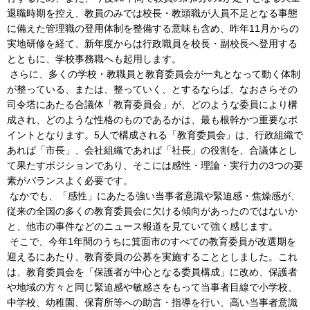
退職時期を控え、教員のみでは校長・教頭職が人員不足となる事態
に備えた管理職の登用体制を整備する意味も含め、昨年11月からの
実地研修を経て、新年度からは行政職員を校長・副校長へ登用する
とともに、学校事務職へも起用します。
さらに、多くの学校・教職員と教育委員会が一丸となって動く体制
が整っている、または、整っていく、とするならば、なおさらその
司令塔にあたる合議体「教育委員会」が、どのような委員により構
成され、どのような性格のものであるかは、最も根幹かつ重要なポ
イントとなります。5人で構成される「教育委員会」は、行政組織で
あれば「市長」、会社組織であれば「社長」の役割を、合議体とし
て果たすポジションであり、そこには感性・理論・実行力の3つの要
素がバランスよく必要です。
なかでも、「感性」にあたる強い当事者意識や緊迫感・焦燥感が、
従来の全国の多くの教育委員会に欠ける傾向があったのではないか
と、他市の事件などのニュース報道を見ていて強く感じます。
そこで、今年1年間のうちに箕面市のすべての教育委員が改選期を
迎えるにあたり、教育委員の公募を実施することとしました。これ
は、教育委員会を「保護者が中心となる委員構成」に改め、保護者
や地域の方々と同じ緊迫感や敏感さをもって当事者目線で小学校、
中学校、幼稚園、保育所等への助言・指導を行い、高い当事者意識