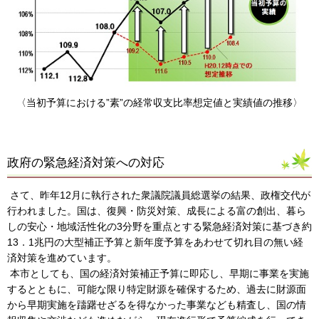
〈当初予算における”素”の経常収支比率想定値と実績値の推移〉
政府の緊急経済対策への対応
さて、昨年12月に執行された衆議院議員総選挙の結果、政権交代が
行われました。国は、復興・防災対策、成長による富の創出、暮ら
しの安心・地域活性化の3分野を重点とする緊急経済対策に基づき約
13．1兆円の大型補正予算と新年度予算をあわせて切れ目の無い経
済対策を進めています。
本市としても、国の経済対策補正予算に即応し、早期に事業を実施
するとともに、可能な限り特定財源を確保するため、過去に財源面
から早期実施を躊躇せざるを得なかった事業なども精査し、国の情