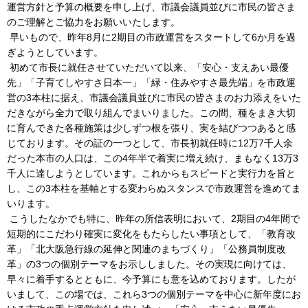
運営方針と予算の概要を申し上げ、市議会議員並びに市民の皆さま
のご理解とご協力をお願いいたします。
早いもので、昨年8月に2期目の市政運営をスタートして6か月を過
ぎようとしています。
初めて市長に就任させていただいて以来、「安心・支えあい最優
先」「子育てしやすさ日本一」「緑・住みやすさ最先端」を市政運
営の3本柱に据え、市議会議員並びに市民の皆さまのお力添えをいた
だきながら全力で取り組んでまいりました。この間、種をまき大切
に育んできた各種施策は少しずつ根を張り、実を結びつつあると感
じております。その証の一つとして、市長初就任時に12万7千人余
だった本市の人口は、この4年半で着実に増え続け、まもなく13万3
千人に達しようとしています。これからもスピードと実行力を旨と
し、この3本柱を基軸とする変わらぬスタンスで市政運営を進めてま
いります。
こうしたなかでも特に、昨年の所信表明において、2期目の4年間で
短期的にこだわり確実に変化をもたらしたい事項として、「教育改
革」「北大阪急行線の延伸と関連のまちづくり」「公務員制度改
革」の3つの個別テーマをお示ししました。その実現に向けては、
早々に着手するとともに、今予算にも意を込めております。したが
いまして、この場では、これら3つの個別テーマを中心に新年度にお