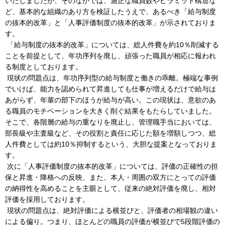
いたしましたが、そのなかでは、適正な職員数やピラミッド構造な
ど、基本的な組織のあり方を検証したうえで、あるべき「給与制度
の抜本的改革」と「人事評価制度の抜本的改革」が示されておりま
す。
「給与制度の抜本的改革」については、総人件費を約10％削減する
ことを前提として、年功序列を廃し、頑張った職員が相応に報われ
る制度としております。
現状の問題点は、年功序列型の給与制度と働きの乖離。極端な事例
でいけば、能力を認められて昇進しても仕事が増えるだけで給与は
あがらず、年輩の部下のほうが給与が高い。この現状は、意欲のあ
る職員のモチベーションを大きく削ぐ結果をもたらしていました。
そこで、各階層の給与の重なりを廃止し、管理職手当においては、
部長級や主査級など、その役割と責任に応じた額を増額しつつ、総
人件費としては約10％抑制するという、大胆な提案となっておりま
す。
次に「人事評価制度の抜本的改革」については、評価の正確性の担
保と昇進・降格への反映、また、本人・周囲の双方にとっての評価
の納得性を高めることを主眼として、従来の絶対評価を廃し、相対
評価を採用しております。
現状の問題点は、絶対評価による横並びと、評価者の相場観の違い
による偏り。つまり、ほとんどの職員の評価が横並びで5段階評価の