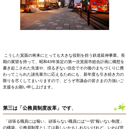
こうした箕面の将来にとっても大きな役割を担う鉄道延伸事業。長
期の展望を持って、昭和43年策定の第一次箕面市総合計画に構想を
書き起こされた先達や、揺るぎない信念でその後のまちづくりに携
わってこられた諸先輩方に応えるためにも、新年度も引き続き力の
限りを尽くしてまいりますので、どうぞ市議会の皆さまの力強いご
支援をお願い申し上げます。
第三は「公務員制度改革」です
。
「頑張る職員には報い、頑張らない職員には“一切”報いない制度」
の構築。公務員制度としては新しいかもしれないけれど、いわば世