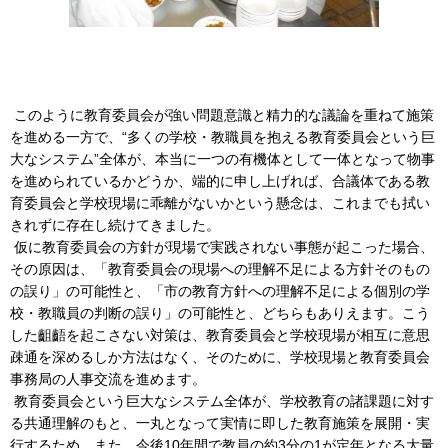
このように教育委員会が強い問題意識と精力的な議論を重ねて施策
を進める一方で、“多くの学校・教職員を抱える教育委員会という巨
大なシステム”全体が、本当に一つの有機体として一体となって物事
を進められているかどうか、端的に申し上げれば、合議体である教
育委員会と学校現場に乖離がないかという懸念は、これまでも拭い
きれずに存在し続けてきました。
仮に教育委員会の方針が現場で実践されない事態が起こった場合、
その原因は、「教育委員会の現場への理解不足による方針そのもの
の誤り」の可能性と、「市の教育方針への理解不足による個別の学
校・教職員の判断の誤り」の可能性と、どちらもありえます。こう
した齟齬を起こさない対策は、教育委員会と学校現場が相互に意思
疎通を深めるしか方法はなく、そのために、学校現場と教育委員会
事務局の人事交流を進めます。
教育委員会という巨大なシステム全体が、学校教育の諸課題に対す
る共通理解のもと、一丸となって実情に即した教育施策を展開・実
行するため、また、今後10年間で教員の約3分の1が定年となる大量