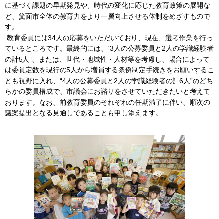
に基づく課題の早期発見や、時代の変化に応じた教育政策の展開な
ど、箕面市全体の教育力をより一層向上させる体制をめざすもので
す。
教育委員には34人の応募をいただいており、現在、選考作業を行っ
ているところです。最終的には、“3人の公募委員と2人の学識経験者
の計5人”、または、世代・地域性・人材等を考慮し、場合によって
は委員定数を現行の5人から増員する条例制定手続きをお願いするこ
とも視野に入れ、“4人の公募委員と2人の学識経験者の計6人”のどち
らかの委員構成で、市議会にお諮りをさせていただきたいと考えて
おります。なお、前教育委員のそれぞれの任期満了に伴い、順次の
議案提出となる見通しであることも申し添えます。