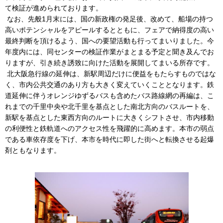
て検証が進められております。
なお、先般1月末には、国の新政権の発足後、改めて、船場の持つ
高いポテンシャルをアピールするとともに、フェアで納得度の高い
最終判断を頂けるよう、国への要望活動も行ってまいりました。今
年度内には、同センターの検証作業がまとまる予定と聞き及んでお
りますが、引き続き誘致に向けた活動を展開してまいる所存です。
北大阪急行線の延伸は、新駅周辺だけに便益をもたらすものではな
く、市内公共交通のあり方も大きく変えていくこととなります。鉄
道延伸に伴うオレンジゆずるバスも含めたバス路線網の再編は、こ
れまでの千里中央や北千里を基点とした南北方向のバスルートを、
新駅を基点とした東西方向のルートに大きくシフトさせ、市内移動
の利便性と鉄軌道へのアクセス性を飛躍的に高めます。本市の弱点
である車依存度を下げ、本市を時代に即した街へと転換させる起爆
剤ともなります。