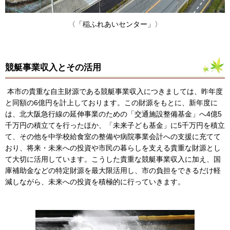
〈「稲ふれあいセンター」〉
競艇事業収入とその活用
本市の貴重な自主財源である競艇事業収入につきましては、昨年度
と同額の6億円を計上しております。この財源をもとに、新年度に
は、北大阪急行線の延伸事業のための「交通施設整備基金」へ4億5
千万円の積立てを行ったほか、「未来子ども基金」に5千万円を積立
て、その他を中学校給食室の整備や病院事業会計への支援に充てて
おり、将来・未来への投資や市民の暮らしを支える貴重な財源とし
て大切に活用しています。こうした貴重な競艇事業収入に加え、国
庫補助金などの特定財源を最大限活用し、市の負担をできるだけ軽
減しながら、未来への投資を積極的に行っていきます。