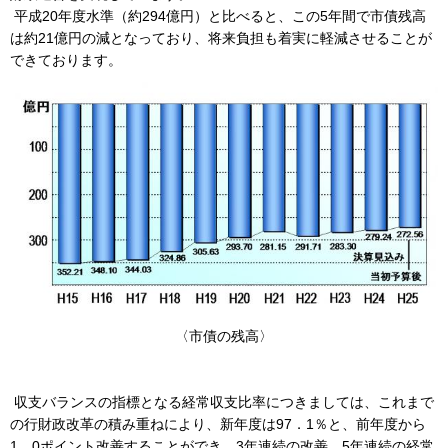
平成20年度水準（約294億円）と比べると、この5年間で市債残高
は約21億円の減となっており、将来負担も着実に軽減させることが
できております。
〈市債の残高〉
収支バランスの指標となる経常収支比率につきましては、これまで
の行財政改革の積み重ねにより、新年度は97．1％と、前年度から
1．0ポイント改善することができ、3年連続の改善、5年連続の経常