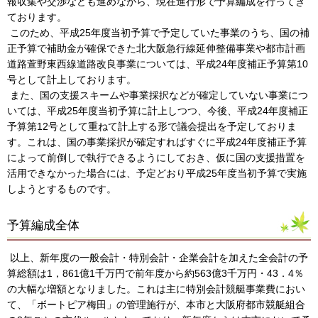
報収集や交渉なども進めながら、現在進行形で予算編成を行ってき
ております。
このため、平成25年度当初予算で予定していた事業のうち、国の補
正予算で補助金が確保できた北大阪急行線延伸整備事業や都市計画
道路萱野東西線道路改良事業については、平成24年度補正予算第10
号として計上しております。
また、国の支援スキームや事業採択などが確定していない事業につ
いては、平成25年度当初予算に計上しつつ、今後、平成24年度補正
予算第12号として重ねて計上する形で議会提出を予定しておりま
す。これは、国の事業採択が確定すればすぐに平成24年度補正予算
によって前倒しで執行できるようにしておき、仮に国の支援措置を
活用できなかった場合には、予定どおり平成25年度当初予算で実施
しようとするものです。
予算編成全体
以上、新年度の一般会計・特別会計・企業会計を加えた全会計の予
算総額は1，861億1千万円で前年度から約563億3千万円・43．4％
の大幅な増額となりました。これは主に特別会計競艇事業費におい
て、「ボートピア梅田」の管理施行が、本市と大阪府都市競艇組合