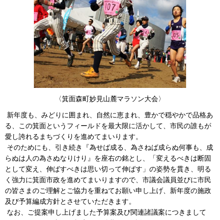
〈箕面森町妙見山麓マラソン大会〉
新年度も、みどりに囲まれ、自然に恵まれ、豊かで穏やかで品格あ
る、この箕面というフィールドを最大限に活かして、市民の誰もが
愛し誇れるまちづくりを進めてまいります。
そのためにも、引き続き『為せば成る、為さねば成らぬ何事も、成
らぬは人の為さぬなりけり』を座右の銘とし、「変えるべきは断固
として変え、伸ばすべきは思い切って伸ばす」の姿勢を貫き、明る
く強力に箕面市政を進めてまいりますので、市議会議員並びに市民
の皆さまのご理解とご協力を重ねてお願い申し上げ、新年度の施政
及び予算編成方針とさせていただきます。
なお、ご提案申し上げました予算案及び関連諸議案につきまして