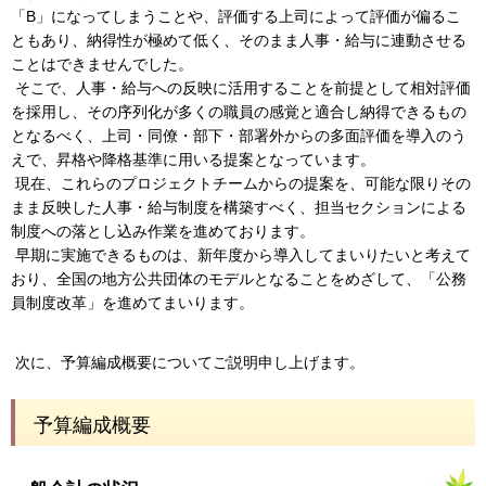
「B」になってしまうことや、評価する上司によって評価が偏るこ
ともあり、納得性が極めて低く、そのまま人事・給与に連動させる
ことはできませんでした。
そこで、人事・給与への反映に活用することを前提として相対評価
を採用し、その序列化が多くの職員の感覚と適合し納得できるもの
となるべく、上司・同僚・部下・部署外からの多面評価を導入のう
えで、昇格や降格基準に用いる提案となっています。
現在、これらのプロジェクトチームからの提案を、可能な限りその
まま反映した人事・給与制度を構築すべく、担当セクションによる
制度への落とし込み作業を進めております。
早期に実施できるものは、新年度から導入してまいりたいと考えて
おり、全国の地方公共団体のモデルとなることをめざして、「公務
員制度改革」を進めてまいります。
次に、予算編成概要についてご説明申し上げます。
予算編成概要