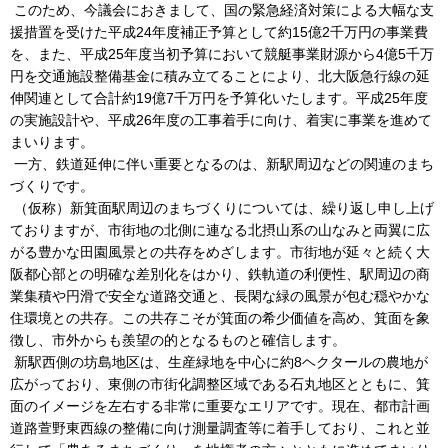
このため、今議会におきまして、国の緊急経済対策による大幅な支
援措置を受けた平成24年度補正予算として約15億2千万円の事業費
を、また、平成25年度当初予算において競艇事業財源から4億5千万
円を交通施設整備基金に積み立てることにより、北大阪急行線の延
伸関連として合計約19億7千万円を予算化いたします。平成25年度
の実施設計や、平成26年度の工事着手に向け、着実に事業を進めて
まいります。
一方、鉄道延伸に伴い重要となるのは、新駅周辺などの関連のまち
づくりです。
（仮称）新箕面駅周辺のまちづくりについては、繰り返し申し上げ
ておりますが、市街地の北側に連なる北摂山系の山なみと両翼に広
がる豊かな田園風景との共存をめざします。市街地が延々と続く大
阪都心部との明確な差別化をはかり、鉄軌道の利便性、駅周辺の商
業集積や円滑で安全な道路交通と、長閑な緑の風景が包む穏やかな
住環境との共存。この共存こそが箕面の希少価値を高め、箕面を象
徴し、市外からも羨望の的となるものと確信します。
新駅西側の坊島地区は、生産緑地を中心に約8ヘクタールの農地が
広がっており、東側の市街化調整区域である石丸地区とともに、箕
面のイメージを左右する非常に重要なエリアです。現在、都市計画
道路萱野東西線の整備に向け測量調査等に着手しており、これと並