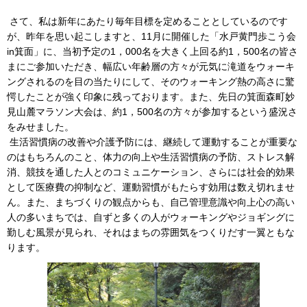
さて、私は新年にあたり毎年目標を定めることとしているのです
が、昨年を思い起こしますと、11月に開催した「水戸黄門歩こう会
in箕面」に、当初予定の1，000名を大きく上回る約1，500名の皆さ
まにご参加いただき、幅広い年齢層の方々が元気に滝道をウォーキ
ングされるのを目の当たりにして、そのウォーキング熱の高さに驚
愕したことが強く印象に残っております。また、先日の箕面森町妙
見山麓マラソン大会は、約1，500名の方々が参加するという盛況さ
をみせました。
生活習慣病の改善や介護予防には、継続して運動することが重要な
のはもちろんのこと、体力の向上や生活習慣病の予防、ストレス解
消、競技を通した人とのコミュニケーション、さらには社会的効果
として医療費の抑制など、運動習慣がもたらす効用は数え切れませ
ん。また、まちづくりの観点からも、自己管理意識や向上心の高い
人の多いまちでは、自ずと多くの人がウォーキングやジョギングに
勤しむ風景が見られ、それはまちの雰囲気をつくりだす一翼ともな
ります。