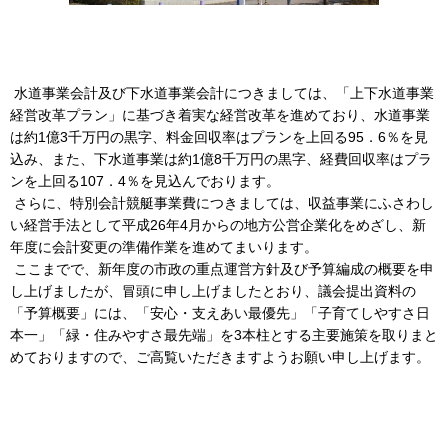
水道事業会計及び下水道事業会計につきましては、「上下水道事業
経営改革プラン」に基づき着実な経営改革を進めており、水道事業
は約1億3千万円の黒字、料金回収率はプランを上回る95．6％を見
込み、また、下水道事業は約1億8千万円の黒字、経費回収率はプラ
ンを上回る107．4％を見込んでおります。
さらに、特別会計競艇事業費につきましては、収益事業にふさわし
い経営手法として平成26年4月からの地方公営企業化をめざし、新
年度に会計変更の準備作業を進めてまいります。
ここまでで、新年度の市政の重点運営方針及び予算編成の概要を申
し上げましたが、冒頭に申し上げましたとおり、議会提出資料の
「予算概要」には、「安心・支えあい最優先」「子育てしやすさ日
本一」「緑・住みやすさ最先端」を3本柱とする主要施策を取りまと
めておりますので、ご高覧いただきますようお願い申し上げます。