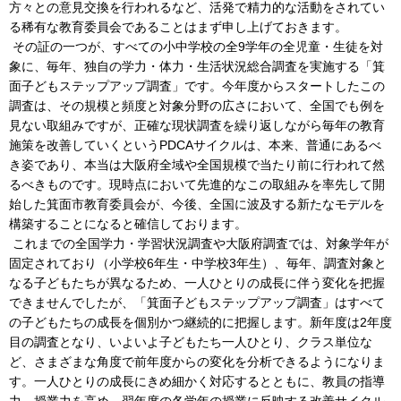
方々との意見交換を行われるなど、活発で精力的な活動をされてい
る稀有な教育委員会であることはまず申し上げておきます。
その証の一つが、すべての小中学校の全9学年の全児童・生徒を対
象に、毎年、独自の学力・体力・生活状況総合調査を実施する「箕
面子どもステップアップ調査」です。今年度からスタートしたこの
調査は、その規模と頻度と対象分野の広さにおいて、全国でも例を
見ない取組みですが、正確な現状調査を繰り返しながら毎年の教育
施策を改善していくというPDCAサイクルは、本来、普通にあるべ
き姿であり、本当は大阪府全域や全国規模で当たり前に行われて然
るべきものです。現時点において先進的なこの取組みを率先して開
始した箕面市教育委員会が、今後、全国に波及する新たなモデルを
構築することになると確信しております。
これまでの全国学力・学習状況調査や大阪府調査では、対象学年が
固定されており（小学校6年生・中学校3年生）、毎年、調査対象と
なる子どもたちが異なるため、一人ひとりの成長に伴う変化を把握
できませんでしたが、「箕面子どもステップアップ調査」はすべて
の子どもたちの成長を個別かつ継続的に把握します。新年度は2年度
目の調査となり、いよいよ子どもたち一人ひとり、クラス単位な
ど、さまざまな角度で前年度からの変化を分析できるようになりま
す。一人ひとりの成長にきめ細かく対応するとともに、教員の指導