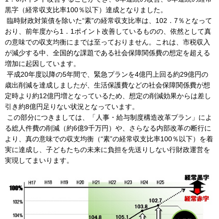
黒字（経常収支比率100％以下）達成となりました。
臨時財政対策債を除いた“素”の経常収支比率は、102．7％となって
おり、前年度から1．1ポイント改善しているものの、依然として真
の意味での収支均衡にまでは至っておりません。これは、市税収入
が減少する中、全国的な課題である社会保障関係費の想定を超える
増加に起因しています。
平成20年度以降の5年間で、緊急プランを4億円上回る約29億円の
歳出削減を達成しましたが、生活保護費などの社会保障関係費が想
定時より約12億円増となっているため、想定の削減効果からは差し
引き約8億円足りない状況となっています。
この部分につきましては、「人事・給与制度構造改革プラン」によ
る総人件費の削減（約6億9千万円）や、さらなる内部改革の断行に
より、真の意味での収支均衡（“素”の経常収支比率100％以下）を着
実に達成し、子どもたちの未来に負担を先送りしない行財政運営を
実現してまいります。