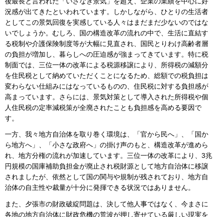
後最長と言われた「いざなぎ景気」を超え、企業の業績を中心に好
況感が出てきたといわれています。しかしながら、ひとりの生活者
としてこの景気回復を実感している人々はまだまだ少ないのではな
いでしょうか。むしろ、国の構造改革の流れの中で、生活に直結す
る税制や介護保険制度等が大幅に見直され、国民とりわけ高齢者層
の負担が増加し、暮らしへの圧迫感が強まってきています。特に税
制面では、三位一体の改革による税源移譲により、所得税の減額分
を住民税として納めていただくことになるため、総額での税負担は
変わらない仕組みにはなっているものの、住民税に対する負担感が
高まっています。さらには、景気対策として導入された所得税や個
人住民税の定率減税策が全廃されたことも負担感を高める要因で
す。
一方、我々地方自治体を取り巻く環境は、「官から民へ」、「国か
ら地方へ」、「小さな政府へ」の掛け声のもと、構造改革が進めら
れ、地方分権の流れが加速しています。三位一体の改革により、3兆
円規模の国庫補助負担金が廃止され税財源として地方自治体に移譲
されましたが、依然として国の関与や規制が残されており、地方自
治体の自主性や裁量が十分に発揮できる状況ではありません。
また、夕張市の財政破綻問題は、決して他人事ではなく、今まさに
各地の地方自治体に財政危機の荒波が押し寄せている厳しい現実を