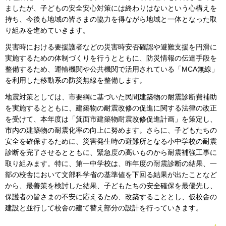
ましたが、子どもの安全安心対策には終わりはないという心構えを
持ち、今後も地域の皆さまの協力を得ながら地域と一体となった取
り組みを進めていきます。
災害時における要援護者などの災害時安否確認や避難支援を円滑に
実施するための体制づくりを行うとともに、防災情報の伝達手段を
整備するため、運輸機関や公共機関で活用されている「MCA無線」
を利用した移動系の防災無線を整備します。
地震対策としては、市要綱に基づいた民間建築物の耐震診断費補助
を実施するとともに、建築物の耐震改修の促進に関する法律の改正
を受けて、本年度は「箕面市建築物耐震改修促進計画」を策定し、
市内の建築物の耐震化率の向上に努めます。さらに、子どもたちの
安全を確保するために、災害発生時の避難所となる小中学校の耐震
診断を完了させるとともに、緊急度の高いものから耐震補強工事に
取り組みます。特に、第一中学校は、昨年度の耐震診断の結果、一
部の校舎において文部科学省の基準値を下回る結果が出たことなど
から、最善策を検討した結果、子どもたちの安全確保を最優先し、
保護者の皆さまの不安に応えるため、改築することとし、仮校舎の
建設と並行して校舎の建て替え部分の設計を行っていきます。