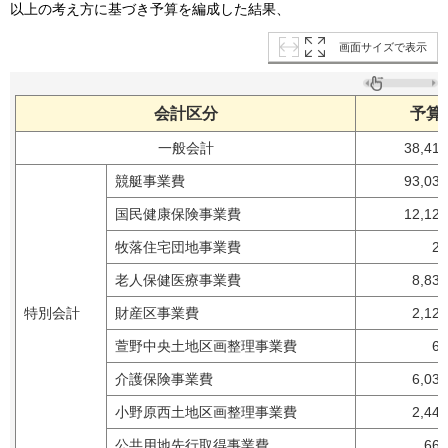
以上の考え方に基づき予算を編成した結果、
画面サイズで表示
会計区分
予算
一般会計
38,41
競艇事業費
93,03
国民健康保険事業費
12,12
牧落住宅団地事業費
2
老人保健医療事業費
8,83
特別会計
財産区事業費
2,12
萱野中央土地区画整理事業費
6
介護保険事業費
6,03
小野原西土地区画整理事業費
2,44
公共用地先行取得事業費
66