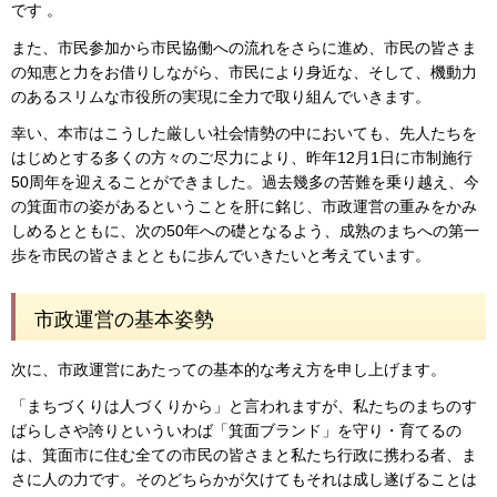
です 。
また、市民参加から市民協働への流れをさらに進め、市民の皆さま
の知恵と力をお借りしながら、市民により身近な、そして、機動力
のあるスリムな市役所の実現に全力で取り組んでいきます。
幸い、本市はこうした厳しい社会情勢の中においても、先人たちを
はじめとする多くの方々のご尽力により、昨年12月1日に市制施行
50周年を迎えることができました。過去幾多の苦難を乗り越え、今
の箕面市の姿があるということを肝に銘じ、市政運営の重みをかみ
しめるとともに、次の50年への礎となるよう、成熟のまちへの第一
歩を市民の皆さまとともに歩んでいきたいと考えています。
市政運営の基本姿勢
次に、市政運営にあたっての基本的な考え方を申し上げます。
「まちづくりは人づくりから」と言われますが、私たちのまちのす
ばらしさや誇りといういわば「箕面ブランド」を守り・育てるの
は、箕面市に住む全ての市民の皆さまと私たち行政に携わる者、ま
さに人の力です。そのどちらかが欠けてもそれは成し遂げることは