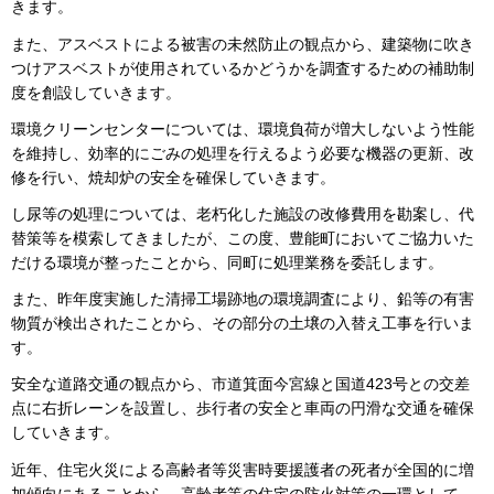
きます。
また、アスベストによる被害の未然防止の観点から、建築物に吹き
つけアスベストが使用されているかどうかを調査するための補助制
度を創設していきます。
環境クリーンセンターについては、環境負荷が増大しないよう性能
を維持し、効率的にごみの処理を行えるよう必要な機器の更新、改
修を行い、焼却炉の安全を確保していきます。
し尿等の処理については、老朽化した施設の改修費用を勘案し、代
替策等を模索してきましたが、この度、豊能町においてご協力いた
だける環境が整ったことから、同町に処理業務を委託します。
また、昨年度実施した清掃工場跡地の環境調査により、鉛等の有害
物質が検出されたことから、その部分の土壌の入替え工事を行いま
す。
安全な道路交通の観点から、市道箕面今宮線と国道423号との交差
点に右折レーンを設置し、歩行者の安全と車両の円滑な交通を確保
していきます。
近年、住宅火災による高齢者等災害時要援護者の死者が全国的に増
加傾向にあることから、高齢者等の住宅の防火対策の一環として、