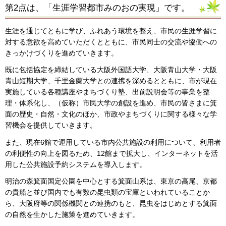
第2点は、「生涯学習都市みのおの実現」です。
生涯を通じてともに学び、ふれあう環境を整え、市民の生涯学習に
対する意欲を高めていただくとともに、市民同士の交流や協働への
きっかけづくりを進めていきます。
既に包括協定を締結している大阪外国語大学、大阪青山大学・大阪
青山短期大学、千里金蘭大学との連携を深めるとともに、市が現在
実施している各種講座やまちづくり塾、出前説明会等の事業を整
理・体系化し、（仮称）市民大学の創設を進め、市民の皆さまに箕
面の歴史・自然・文化のほか、市政やまちづくりに関する様々な学
習機会を提供していきます。
また、現在6館で運用している市内公共施設の利用について、利用者
の利便性の向上を図るため、12館まで拡大し、インターネットを活
用した公共施設予約システムを導入します。
明治の森箕面国定公園を中心とする箕面山系は、東京の高尾、京都
の貴船と並び国内でも有数の昆虫類の宝庫といわれていることか
ら、大阪府等の関係機関との連携のもと、昆虫をはじめとする箕面
の自然を生かした施策を進めていきます。