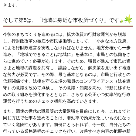
きます。
そして第5は、「地域に身近な市役所づくり」です。
今後のまちづくりを進めるには、拡大体質の行財政運営から脱却
し、行財政改革の徹底や市民協働等によって、「小さな地方政府」
による行財政運営を実現しなければなりません。地方分権から一歩
進み、「地域でできることは地域に」を基本に、市民との協働をさ
らに進めていく必要があります。そのため、職員が進んで市民の皆
さまと地域の課題を共有し、議論しながら、解決策を見い出す地道
な努力が必要です。その際、最も基本となるのは、市民と行政との
信頼関係です。法律を守る立場の職員のコンプライアンス（法令遵
守）の意識を改めて点検し、その意識・知識を高め、行動に移すた
めの取り組みを強化するとともに、さらなる公正かつ効率的な行政
運営を行うためのチェック機能を高めていきます。
また、団塊の世代の職員等の大量退職を目前にした今、これまでと
同じ方法で仕事を進めることは、非効率で効果が乏しいものになっ
ていく危険性があります。前例にとらわれず、今一度、自分たちの
行っている業務過程のチェックを行い、改善すべき内容の把握や新