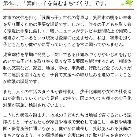
第4に、「箕面っ子を育むまちづくり」です。
本市の次代を担う「箕面っ子」世代の育成は、箕面市の明るい未来
を切り開くための重要な課題です。しかし、昨今の子どもを取り巻
く環境は非常に厳しく、暗いニュースがテレビや新聞紙上で頻繁に
報道されているという現実は憂慮にたえません。私は、将来を担う
子どもたちが健やかに育っていくことを常に願ってやみません。
児童虐待を早期に発見し、防止できる仕組みづくりやいじめをはじ
めとする子どもを取り巻く様々な不安要因を解消するため、相談体
制の充実など、家庭、地域、学校、事業者、行政など全ての人々が
常に連携を図りながら、子育て支援への取り組みを進めていくこと
が喫緊の課題です。
また、人々の生活スタイルが多様化し、少子化傾向や女性の社会進
出が定着していくという見通しの中で、国においても種々の少子化
対策が実施、検討されています。
こうした状況を踏まえ、地域の子どもたちは地域で育てるという認
識のもと、子どもたちが家庭や地域で安心して過ごし、学校や幼稚
園・保育所等に通いながら、健やかに成長し、笑顔あふれる箕面の
まちとなるよう、その環境整備と充実に向けた取り組みを進めてい