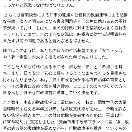
しっかりと認識しなければなりません。
さらには官製談合による知事の逮捕や公務員の飲酒運転による悲惨
な事故、次々と明るみになる裏金問題等々、公務に携わる者の不祥
事が続いており、もはや、国民の行政に対する信頼が大きく崩れ去
ろうとしています。このような状況は、納税者に対する説明責任を
果たす以前の問題であると言わざるを得ません。
昨年はこのように、私たちの日々の生活基盤である「安全・安心」
や「夢・希望」が大きく揺るがされた年でもありました。
こうした大変な時代にある今こそ、誰もが「夢」と「希望」を持
ち、また、日々安全、安心に暮らせるようなまちづくりを目指さな
ければなりません。私は、箕面市政を預かる地方自治体の首長とし
て、その重責に改めて気を引き締め、ここにそのまちづくりの方向
性を示し、健全な市政運営に邁進していく決意です。
ここ数年、本市の財政状況は非常に厳しく、特に、団塊世代の大量
退職時代を迎える本年度以降、経常収支比率が悪化し、予断を許さ
ない状況が続きます。この財政危機を突破するために、平成18年
(2006年)3月に策定しました「箕面市集中改革プラン」に基づき、改
革の処方箋の実効性を高めながら、行財政改革を推進していくもの