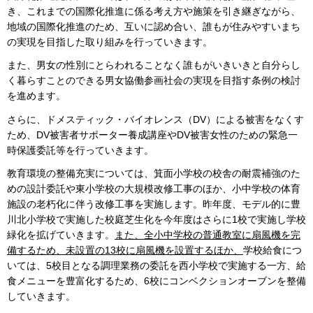
き、これまでの国際化推進に係る考え方や施策を引き継ぎながら、
地域の国際化推進のため、互いに認め合い、誰もが住みやすいまち
の実現を目指した取り組みを行っていきます。
また、男女の性別にとらわれることなく誰もがいきいきと自分らし
く暮らすことのできる男女協働参画社会の実現を目指す条例の検討
を進めます。
さらに、ドメスティック・バイオレンス（DV）による被害をなくす
ため、DV被害者サポーター養成講座やDV被害女性のための緊急一
時保護委託等を行っていきます。
教育環境の整備充実については、箕面小学校の校舎の耐震補強のた
めの設計委託や東小学校の大規模改修工事のほか、小中学校の体育
施設の老朽化に伴う改修工事を実施します。昨年度、モデル的に豊
川北小学校で実施した校庭芝生化を今年度はさらに1校で実施し学校
緑化を拡げていきます。
また、全小中学校の普通教室に扇風機を完
備するため、未設置の13校に扇風機を設置するほか、
学校給食につ
いては、5校目となる調理業務の委託を西小学校で実施する一方、給
食メニューを豊富化するため、6校にコンベクションオーブンを整備
していきます。