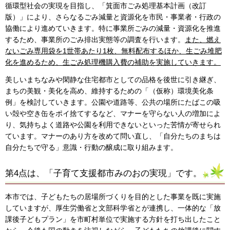
循環型社会の実現を目指し、「箕面市ごみ処理基本計画（改訂
版）」により、さらなるごみ減量と資源化を市民・事業者・行政の
協働により進めていきます。特に事業所ごみの減量・資源化を推進
するため、事業所のごみ排出実態等の調査を行います。
また、燃え
ないごみ専用袋を1世帯あたり1枚、無料配布するほか、生ごみ堆肥
化を進めるため、生ごみ処理機購入費の補助を実施していきます。
美しいまちなみや閑静な住宅都市としての品格を後世に引き継ぎ、
まちの美観・美化を高め、維持するための「（仮称）環境美化条
例」を検討していきます。公園や道路等、公共の場所にたばこの吸
い殻や空き缶をポイ捨てするなど、マナーを守らない人の増加によ
り、気持ちよく道路や公園を利用できないといった苦情が寄せられ
ています。マナーのあり方を改めて問い直し、「自分たちのまちは
自分たちで守る」意識・行動の醸成に取り組みます。
第4点は、「子育て支援都市みのおの実現」です。
本市では、子どもたちの居場所づくりを目的とした事業を既に実施
していますが、厚生労働省と文部科学省とが連携し、一体的な「放
課後子どもプラン」を市町村単位で実施する方針を打ち出したこと