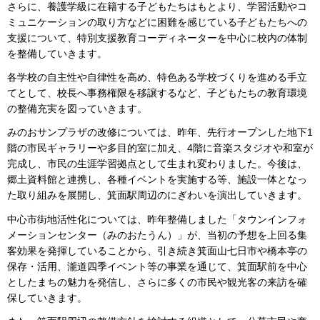
さらに、養護学級に在籍する子どもたちはもとより、学習活動やコ
ミュニケーションの取り方などに困難を感じている子どもたちへの
支援について、特別支援教育コーディネーターを中心に校内の体制
を整備していきます。
各学校の自主性や自律性を高め、特色ある学校づくりを進める手立
てとして、校長へ事務権限を移譲するなど、子どもたちの教育環境
の整備充実を図っていきます。
みのおサンプラザの改修については、昨年、先行オープンした地下1
階の市民ギャラリーや多目的室に加え、4階に音楽スタジオや和室が
完成し、市民の生涯学習拠点として生まれ変わりました。今後は、
郷土資料館と連携し、各種イベントを実施する等、施設一体となっ
た取り組みを展開し、箕面駅周辺のにぎわいを演出していきます。
中心市街地活性化については、昨年整備しました「タウンインフォ
メーションセンター（みのおたうん）」が、当初の予想を上回る集
客効果を発揮していることから、引き続き箕面山七日市や橋本亭の
保存・活用、瀧道四季イベント等の事業を通じて、箕面駅前を中心
としたまちの魅力を発信し、さらに多くの市民や観光客の来訪を確
保していきます。