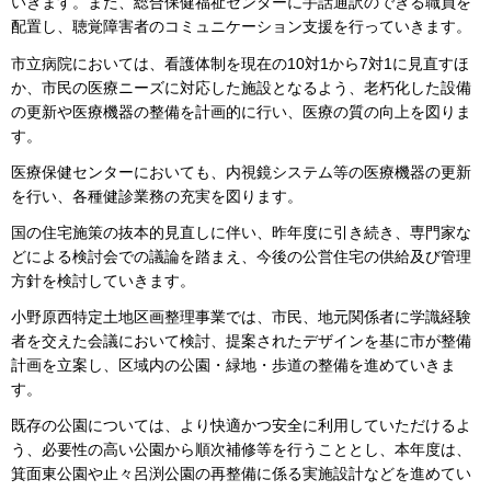
いきます。また、総合保健福祉センターに手話通訳のできる職員を
配置し、聴覚障害者のコミュニケーション支援を行っていきます。
市立病院においては、看護体制を現在の10対1から7対1に見直すほ
か、市民の医療ニーズに対応した施設となるよう、老朽化した設備
の更新や医療機器の整備を計画的に行い、医療の質の向上を図りま
す。
医療保健センターにおいても、内視鏡システム等の医療機器の更新
を行い、各種健診業務の充実を図ります。
国の住宅施策の抜本的見直しに伴い、昨年度に引き続き、専門家な
どによる検討会での議論を踏まえ、今後の公営住宅の供給及び管理
方針を検討していきます。
小野原西特定土地区画整理事業では、市民、地元関係者に学識経験
者を交えた会議において検討、提案されたデザインを基に市が整備
計画を立案し、区域内の公園・緑地・歩道の整備を進めていきま
す。
既存の公園については、より快適かつ安全に利用していただけるよ
う、必要性の高い公園から順次補修等を行うこととし、本年度は、
箕面東公園や止々呂渕公園の再整備に係る実施設計などを進めてい