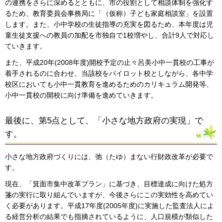
の連携をさらに深めるとともに、市の役割として相談体制を強化す
るため、教育委員会事務局に「（仮称）子ども家庭相談室」を設置
します。また、小中学校の生徒指導の充実を図るため、本年度は児
童生徒支援への教員の加配を市独自で1校増やし、合計9人で対応し
ていきます。
また、平成20年(2008年度)開校予定の止々呂美小中一貫校の工事が
着手されるのに合わせ、当該校をパイロット校としながら、各中学
校区においても小中一貫教育を進めるためのカリキュラム開発等、
小中一貫校の開校に向け準備を進めていきます。
最後に、第5点として、「小さな地方政府の実現」で
す。
小さな地方政府づくりには、弛（たゆ）まない行財政改革が必要で
す。
現在、「箕面市集中改革プラン」に基づき、目標達成に向けた処方
箋の実行に取り組んでいますが、今後さらにこの実効性を高めてい
く必要があります。平成17年度(2005年度)に実施した監査法人によ
る経営分析の結果でも指摘されているように、人口規模が類似した