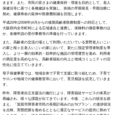
きます。また、市民の皆さまの健康保持・増進を目的として、老人
保健法等に基づく各種健診を実施し、疾病の早期発見・早期治療に
努め、健康寿命の延伸や医療費削減を目指します。
平成20年(2008年)4月からの後期高齢者医療制度への対応として、
大阪府内全市町村による広域連合と連携し、保険料の徴収事務のほ
か、各種申請の受付事務等の準備を行っていきます。
また、高齢者の交流の場として利用いただいている萱野老人いこい
の家と桜ヶ丘老人いこいの家において、新たに指定管理者制度を導
入し、より一層の効果的・効率的な施設の管理運営を進め、利用者
の満足度を高めながら、高齢者福祉の向上と地域コミュニティの活
性化に役立てていきます。
母子保健事業では、地域全体で子育て支援に取り組むため、子育て
サロンや地域での健康教室等において、育児相談を拡充していきま
す。
昨年、障害者自立支援法の施行により、障害福祉サービスの体系が
再編され、様々な課題が出てきています。今後、これらの状況を踏
まえ、「箕面市障害者市民の長期計画みのお‘Nプラン’」の進捗状況
を点検、実態把握を進めるとともに適正なサービスの提供に努めて