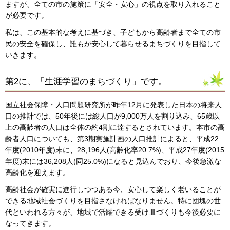
ますが、全ての市の施策に「安全・安心」の視点を取り入れること
が必要です。
私は、この基本的な考えに基づき、子どもから高齢者まで全ての市
民の安全を確保し、誰もが安心して暮らせるまちづくりを目指して
いきます。
第2に、「生涯学習のまちづくり」です。
国立社会保障・人口問題研究所が昨年12月に発表した日本の将来人
口の推計では、50年後には総人口が9,000万人を割り込み、65歳以
上の高齢者の人口は全体の約4割に達するとされています。本市の高
齢者人口についても、第3期実施計画の人口推計によると、平成22
年度(2010年度)末に、28,196人(高齢化率20.7%)、平成27年度(2015
年度)末には36,208人(同25.0%)になると見込んでおり、今後急激な
高齢化を迎えます。
高齢社会が確実に進行しつつある今、安心して楽しく老いることが
できる地域社会づくりを目指さなければなりません。特に団塊の世
代といわれる方々が、地域で活躍できる受け皿づくりも今後必要に
なってきます。