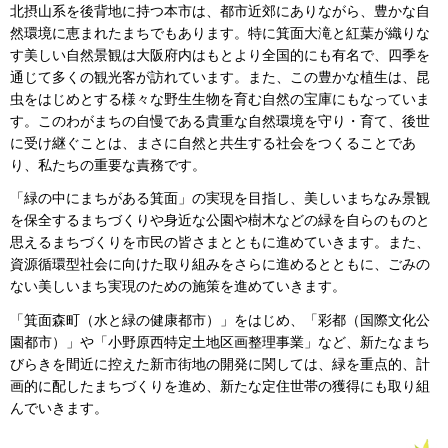
北摂山系を後背地に持つ本市は、都市近郊にありながら、豊かな自
然環境に恵まれたまちでもあります。特に箕面大滝と紅葉が織りな
す美しい自然景観は大阪府内はもとより全国的にも有名で、四季を
通じて多くの観光客が訪れています。また、この豊かな植生は、昆
虫をはじめとする様々な野生生物を育む自然の宝庫にもなっていま
す。このわがまちの自慢である貴重な自然環境を守り・育て、後世
に受け継ぐことは、まさに自然と共生する社会をつくることであ
り、私たちの重要な責務です。
「緑の中にまちがある箕面」の実現を目指し、美しいまちなみ景観
を保全するまちづくりや身近な公園や樹木などの緑を自らのものと
思えるまちづくりを市民の皆さまとともに進めていきます。また、
資源循環型社会に向けた取り組みをさらに進めるとともに、ごみの
ない美しいまち実現のための施策を進めていきます。
「箕面森町（水と緑の健康都市）」をはじめ、「彩都（国際文化公
園都市）」や「小野原西特定土地区画整理事業」など、新たなまち
びらきを間近に控えた新市街地の開発に関しては、緑を重点的、計
画的に配したまちづくりを進め、新たな定住世帯の獲得にも取り組
んでいきます。