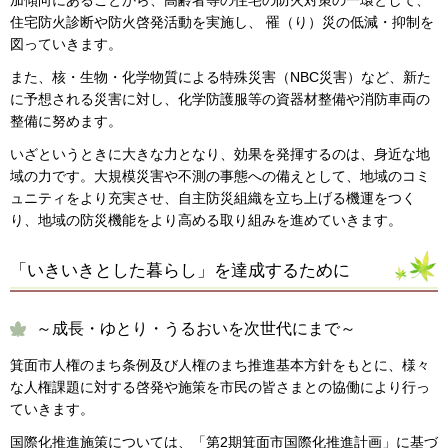
住宅防火診断や防火啓発活動を実施し、 罹（り）災の低減・抑制を
図っていきます。
また、核・生物・化学物質による特殊災害（NBC災害）など、新た
に予想される災害に対し、化学防護服等の資器材整備や消防車両の
整備に努めます。
いざというときに大きな力となり、効果を発揮するのは、身近な地
域の力です。大規模災害や不測の事態への備えとして、地域のコミ
ュニティをより充実させ、自主防災組織を立ち上げる機運をつく
り、地域の防災機能をより高める取り組みを進めていきます。
「いきいきとした暮らし」を達成するために
～成長・ゆとり・うるおいを次世代にまで～
箕面市人権のまち条例及び人権のまち推進基本方針をもとに、様々
な人権課題に対する啓発や施策を市民の皆さまとの協働により行っ
ていきます。
国際化推進施策については、「第2期箕面市国際化推進計画」に基づ