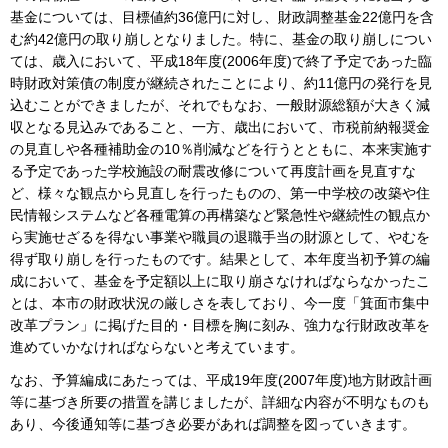
基金については、目標値約36億円に対し、財政調整基金22億円を含
む約42億円の取り崩しとなりました。特に、基金の取り崩しについ
ては、歳入において、平成18年度(2006年度)で終了予定であった臨
時財政対策債の制度が継続されたことにより、約11億円の発行を見
込むことができましたが、それでもなお、一般財源総額が大きく減
収となる見込みであること、一方、歳出において、市税前納報奨金
の見直しや各種補助金の10％削減などを行うとともに、本来実施す
る予定であった学校施設の耐震改修について再度計画を見直すな
ど、様々な観点から見直しを行ったものの、第一中学校の改築や住
民情報システムなど各種電算の再構築など緊急性や継続性の観点か
ら実施せざるを得ない事業や職員の退職手当の財源として、やむを
得ず取り崩しを行ったものです。結果として、本年度当初予算の編
成において、基金を予定額以上に取り崩さなければならなかったこ
とは、本市の財政状況の厳しさを表しており、今一度「箕面市集中
改革プラン」に掲げた目的・目標を胸に刻み、強力な行財政改革を
進めていかなければならないと考えています。
なお、予算編成にあたっては、平成19年度(2007年度)地方財政計画
等に基づき所要の措置を講じましたが、詳細な内容が不明なものも
あり、今後通知等に基づき必要があれば調整を図っていきます。