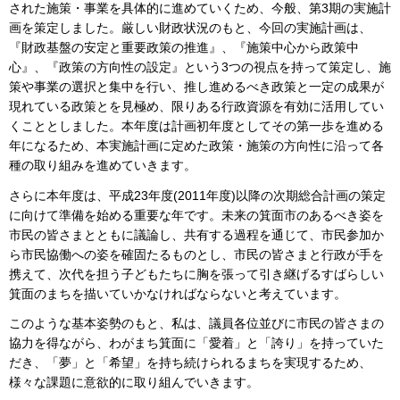
された施策・事業を具体的に進めていくため、今般、第3期の実施計
画を策定しました。厳しい財政状況のもと、今回の実施計画は、
『財政基盤の安定と重要政策の推進』、『施策中心から政策中
心』、『政策の方向性の設定』という3つの視点を持って策定し、施
策や事業の選択と集中を行い、推し進めるべき政策と一定の成果が
現れている政策とを見極め、限りある行政資源を有効に活用してい
くこととしました。本年度は計画初年度としてその第一歩を進める
年になるため、本実施計画に定めた政策・施策の方向性に沿って各
種の取り組みを進めていきます。
さらに本年度は、平成23年度(2011年度)以降の次期総合計画の策定
に向けて準備を始める重要な年です。未来の箕面市のあるべき姿を
市民の皆さまとともに議論し、共有する過程を通じて、市民参加か
ら市民協働への姿を確固たるものとし、市民の皆さまと行政が手を
携えて、次代を担う子どもたちに胸を張って引き継げるすばらしい
箕面のまちを描いていかなければならないと考えています。
このような基本姿勢のもと、私は、議員各位並びに市民の皆さまの
協力を得ながら、わがまち箕面に「愛着」と「誇り」を持っていた
だき、「夢」と「希望」を持ち続けられるまちを実現するため、
様々な課題に意欲的に取り組んでいきます。