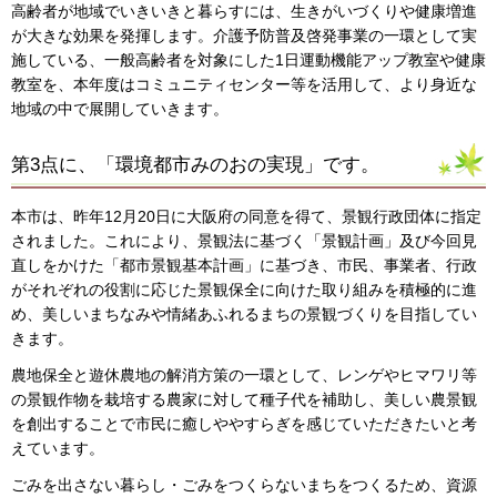
高齢者が地域でいきいきと暮らすには、生きがいづくりや健康増進
が大きな効果を発揮します。介護予防普及啓発事業の一環として実
施している、一般高齢者を対象にした1日運動機能アップ教室や健康
教室を、本年度はコミュニティセンター等を活用して、より身近な
地域の中で展開していきます。
第3点に、「環境都市みのおの実現」です。
本市は、昨年12月20日に大阪府の同意を得て、景観行政団体に指定
されました。これにより、景観法に基づく「景観計画」及び今回見
直しをかけた「都市景観基本計画」に基づき、市民、事業者、行政
がそれぞれの役割に応じた景観保全に向けた取り組みを積極的に進
め、美しいまちなみや情緒あふれるまちの景観づくりを目指してい
きます。
農地保全と遊休農地の解消方策の一環として、レンゲやヒマワリ等
の景観作物を栽培する農家に対して種子代を補助し、美しい農景観
を創出することで市民に癒しややすらぎを感じていただきたいと考
えています。
ごみを出さない暮らし・ごみをつくらないまちをつくるため、資源