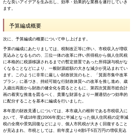
たな良いアイデアを生み出し、効率・効果的な業務を遂行していき
ます。
予算編成概要
次に、予算編成の概要について申し上げます。
予算の編成にあたりましては、税制改正等に伴い、市税収入が増収
見込みとなるものの、三位一体の改革に伴い所得税から個人住民税
に本格的に税源移譲されるまでの暫定措置であった所得譲与税がな
くなることなどにより、一般財源総額の大きな減少が見込まれてい
ます。このように非常に厳しい財政状況のもと、「箕面市集中改革
プラン」に基づき、持続可能な行財政体質への改革を推し進め、歳
入歳出両面から財政の健全化を図るとともに、第四次箕面市総合計
画の着実な推進を図るべく、貴重な財源をより一層適切かつ効率的
に配分することを基本に編成を行いました。
本年度の財政見通しについては、本市歳入の根幹である市税収入に
おいて、平成18年度(2006年度)に半減となった個人住民税の定率減
税の全廃や景気回復などにより、個人市民税が大きく回復すること
が見込まれ、市税としては、前年度より4億5千5百万円の増収見込