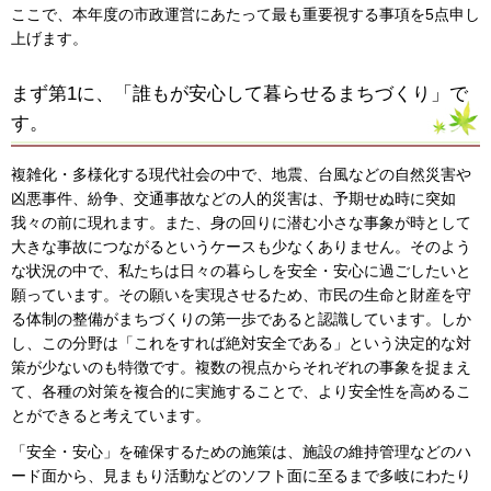
ここで、本年度の市政運営にあたって最も重要視する事項を5点申し
上げます。
まず第1に、「誰もが安心して暮らせるまちづくり」で
す。
複雑化・多様化する現代社会の中で、地震、台風などの自然災害や
凶悪事件、紛争、交通事故などの人的災害は、予期せぬ時に突如
我々の前に現れます。また、身の回りに潜む小さな事象が時として
大きな事故につながるというケースも少なくありません。そのよう
な状況の中で、私たちは日々の暮らしを安全・安心に過ごしたいと
願っています。その願いを実現させるため、市民の生命と財産を守
る体制の整備がまちづくりの第一歩であると認識しています。しか
し、この分野は「これをすれば絶対安全である」という決定的な対
策が少ないのも特徴です。複数の視点からそれぞれの事象を捉まえ
て、各種の対策を複合的に実施することで、より安全性を高めるこ
とができると考えています。
「安全・安心」を確保するための施策は、施設の維持管理などのハ
ード面から、見まもり活動などのソフト面に至るまで多岐にわたり