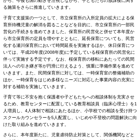
から、今後も国の動きを注視しながら、子どもたちの放課後に関す
る施策をさらに推進していきます。
子育て支援策の一つとして、市立保育所の入所定員の拡大による保
育所待機児童の解消を図ることなどを目的に、市立保育所の一部民
営化の手続きを進めてきました。保育所の民営化と併せて本年度か
ら市立保育所の定員を増やすとともに、延長保育についても、民営
化する瀬川保育所において時間延長を実施するほか、休日保育につ
いては、平成20年度(2008年度)に予定している桜保育所の民営化に
伴って実施する予定です。なお、桜保育所の移転にあたっての民間
法人への引き継ぎ等が円滑に行えるよう、慎重に準備作業を進めて
いきます。また、民間保育所に対しては、一時保育室の整備補助の
ほか、一時保育をはじめ多様なニーズに対応した事業内容の充実に
対する補助を実施していきます。
子育て等に不安を抱く保護者や子どもたちへの相談体制を充実させ
るため、教育センターに配置している教育相談員（臨床心理士）を1
人増員し、4人体制で相談にあたるほか、小学校での相談を受け持つ
スクールカウンセラーを5人配置し、いじめや不登校の問題解決に向
けた取り組みを進めていきます。
さらに、本年度新たに、児童虐待防止対策として、関係機関などと