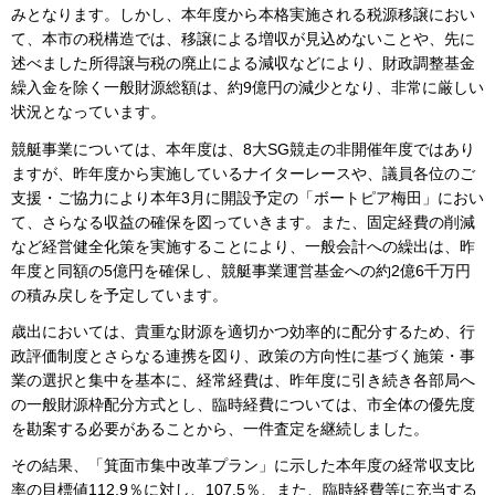
みとなります。しかし、本年度から本格実施される税源移譲におい
て、本市の税構造では、移譲による増収が見込めないことや、先に
述べました所得譲与税の廃止による減収などにより、財政調整基金
繰入金を除く一般財源総額は、約9億円の減少となり、非常に厳しい
状況となっています。
競艇事業については、本年度は、8大SG競走の非開催年度ではあり
ますが、昨年度から実施しているナイターレースや、議員各位のご
支援・ご協力により本年3月に開設予定の「ボートピア梅田」におい
て、さらなる収益の確保を図っていきます。また、固定経費の削減
など経営健全化策を実施することにより、一般会計への繰出は、昨
年度と同額の5億円を確保し、競艇事業運営基金への約2億6千万円
の積み戻しを予定しています。
歳出においては、貴重な財源を適切かつ効率的に配分するため、行
政評価制度とさらなる連携を図り、政策の方向性に基づく施策・事
業の選択と集中を基本に、経常経費は、昨年度に引き続き各部局へ
の一般財源枠配分方式とし、臨時経費については、市全体の優先度
を勘案する必要があることから、一件査定を継続しました。
その結果、「箕面市集中改革プラン」に示した本年度の経常収支比
率の目標値112.9％に対し、107.5％、また、臨時経費等に充当する