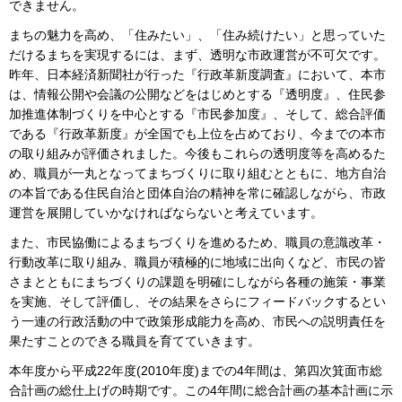
できません。
まちの魅力を高め、「住みたい」、「住み続けたい」と思っていた
だけるまちを実現するには、まず、透明な市政運営が不可欠です。
昨年、日本経済新聞社が行った『行政革新度調査』において、本市
は、情報公開や会議の公開などをはじめとする『透明度』、住民参
加推進体制づくりを中心とする『市民参加度』、そして、総合評価
である『行政革新度』が全国でも上位を占めており、今までの本市
の取り組みが評価されました。今後もこれらの透明度等を高めるた
め、職員が一丸となってまちづくりに取り組むとともに、地方自治
の本旨である住民自治と団体自治の精神を常に確認しながら、市政
運営を展開していかなければならないと考えています。
また、市民協働によるまちづくりを進めるため、職員の意識改革・
行動改革に取り組み、職員が積極的に地域に出向くなど、市民の皆
さまとともにまちづくりの課題を明確にしながら各種の施策・事業
を実施、そして評価し、その結果をさらにフィードバックするとい
う一連の行政活動の中で政策形成能力を高め、市民への説明責任を
果たすことのできる職員を育てていきます。
本年度から平成22年度(2010年度)までの4年間は、第四次箕面市総
合計画の総仕上げの時期です。この4年間に総合計画の基本計画に示