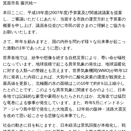
箕面市長 藤沢純一
本日ここに、平成19年度(2007年度)予算案及び関連諸議案を提案
し、ご審議いただくにあたり、当面する市政の運営方針と予算案の
概要を申し上げ、議員各位並びに市民の皆さまのご理解とご協力を
お願いいたします。
さて、昨年を顧みますと、国の内外を問わず様々な出来事が起こっ
た激動の1年であったように思います。
世界各地では、紛争や想像を絶する自然災害により、尊い命が犠牲
になっています。地球規模で起こる異常気象の発生は、地球温暖化
に対する人類への警鐘とも言えます。世界気象機関(WMO)が昨年12
月に発表した内容によれば、大気中の二酸化炭素の濃度が観測史上
最高値を更新し、北極圏の氷の面積はこの10年で約8％以上縮小し
たとのことです。このような異常気象に関連するかのように、日本
各地では記録的な豪雪や豪雨がもたらされたほか、北海道では猛烈
な竜巻による惨事が発生しています。また、昨年5月にインドネシ
ア・ジャワ島中部で発生した大地震も、12年前の阪神・淡路大震災
を改めて思い起こさせる悲惨な出来事でした。
社会の動きに目を転じますと、日本経済は景気回復が本格化し、戦