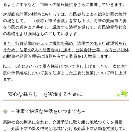
るようにするなど、市民への情報提供をさらに推進していきます。
次期総合計画の検討にあたっては、市民参加による総合計画の検討
の場として、「（仮称）市民会議」を立ち上げ、将来の箕面市の姿
を市民の皆さまと共有し、議論する過程を通じて、市民協働型社会
の基礎をより強固なものにしていきます。
また、行政活動のチェック機能を高め、透明性のある行政運営を行
うため、法定の2人の監査委員に加え、公認会計士等、地方公共団体
の財務や経営管理等に識見を有する委員を1人増員します。
以上、5点にわたって重点施策について申し上げましたが、次に本年
度の予算編成において意を注ぎました主要な施策について申し上げ
ます。
「安心な暮らし」を実現するために
～健康で快適な生活をいつまでも～
高齢社会の到来に合わせ、介護予防に取り組む地域づくりを目指
し、介護予防の普及啓発と地域における介護予防活動を支援してい