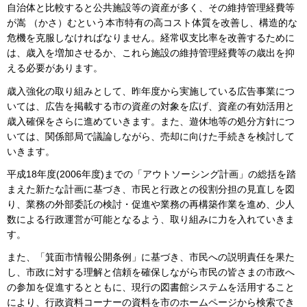
自治体と比較すると公共施設等の資産が多く、その維持管理経費等
が嵩 （かさ）むという本市特有の高コスト体質を改善し、構造的な
危機を克服しなければなりません。経常収支比率を改善するために
は、歳入を増加させるか、これら施設の維持管理経費等の歳出を抑
える必要があります。
歳入強化の取り組みとして、昨年度から実施している広告事業につ
いては、広告を掲載する市の資産の対象を広げ、資産の有効活用と
歳入確保をさらに進めていきます。また、遊休地等の処分方針につ
いては、関係部局で議論しながら、売却に向けた手続きを検討して
いきます。
平成18年度(2006年度)までの「アウトソーシング計画」の総括を踏
まえた新たな計画に基づき、市民と行政との役割分担の見直しを図
り、業務の外部委託の検討・促進や業務の再構築作業を進め、少人
数による行政運営が可能となるよう、取り組みに力を入れていきま
す。
また、「箕面市情報公開条例」に基づき、市民への説明責任を果た
し、市政に対する理解と信頼を確保しながら市民の皆さまの市政へ
の参加を促進するとともに、現行の図書館システムを活用すること
により、行政資料コーナーの資料を市のホームページから検索でき