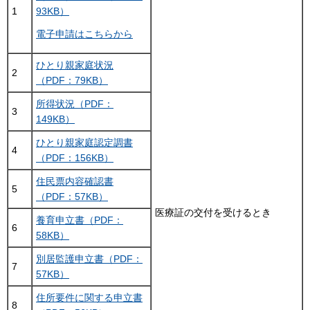
1
93KB）
電子申請はこちらから
ひとり親家庭状況
2
（PDF：79KB）
所得状況（PDF：
3
149KB）
ひとり親家庭認定調書
4
（PDF：156KB）
住民票内容確認書
5
（PDF：57KB）
医療証の交付を受けるとき
養育申立書（PDF：
6
58KB）
別居監護申立書（PDF：
7
57KB）
住所要件に関する申立書
8