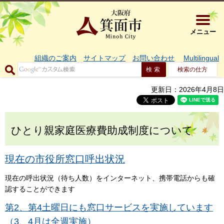
大阪府箕面市 
メニュー
組織のご案内
サイトマップ
お問い合わせ
Multilingual
検索の仕方
更新日：2026年4月8日
ひとり親家庭医療費助成制度について
現在の市役所窓口呼出状況
現在の呼出状況（待ち人数）をインターネット、携帯電話からも確
認することができます
第2、第4土曜日にも窓口サービスを実施しています
（3、4月は全週実施）