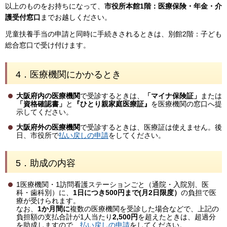
以上のものをお持ちになって、
市役所本館1階：医療保険・年金・介
護受付窓口
までお越しください。
児童扶養手当の申請と同時に手続きされるときは、別館2階：子ども
総合窓口で受け付けます。
4．
医療機関にかかるとき
大阪府内の医療機関
で受診するときは、
「マイナ保険証」
または
「資格確認書」
と
『ひとり親家庭医療証』
を医療機関の窓口へ提
示してください。
大阪府外の医療機関
で受診するときは、医療証は使えません。後
日、市役所で
払い戻しの申請
をしてください。
5．
助成の内容
1医療機関・1訪問看護ステーションごと（通院・入院別、医
科・歯科別）に、
1日につき500円まで(月2日限度）
の負担で医
療が受けられます。
なお、
1か月間に
複数の医療機関を受診した場合などで、上記の
負担額の支払合計が1人当たり
2,500円
を超えたときは、超過分
を助成しますので、
払い戻しの申請
をしてください。