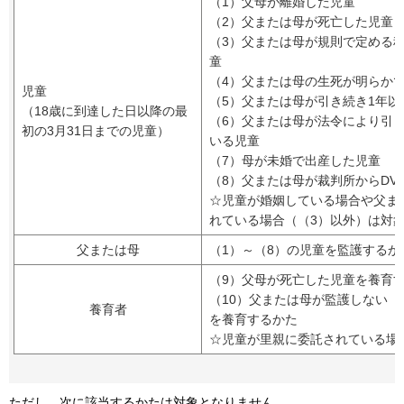
（1）父母が離婚した児童
（2）父または母が死亡した児童
（3）父または母が規則で定める
童
（4）父または母の生死が明らか
児童
（5）父または母が引き続き1年
（18歳に到達した日以降の最
（6）父または母が法令により引
初の3月31日までの児童）
いる児童
（7）母が未婚で出産した児童
（8）父または母が裁判所からDV
☆児童が婚姻している場合や父ま
れている場合（（3）以外）は対
父または母
（1）～（8）の児童を監護するか
（9）父母が死亡した児童を養育
（10）父または母が監護しない（
養育者
を養育するかた
☆児童が里親に委託されている場
ただし、次に該当するかたは対象となりません