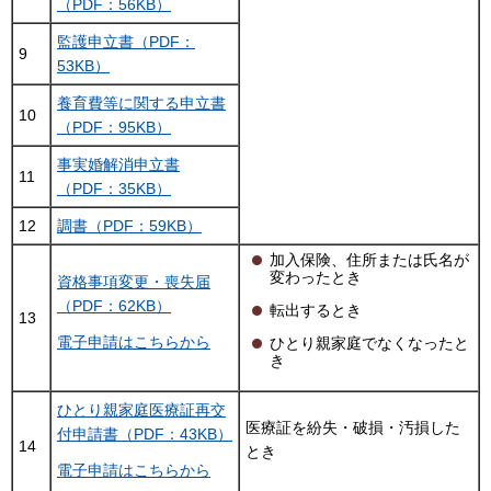
（PDF：56KB）
監護申立書（PDF：
9
53KB）
養育費等に関する申立書
10
（PDF：95KB）
事実婚解消申立書
11
（PDF：35KB）
12
調書（PDF：59KB）
加入保険、住所または氏名が
変わったとき
資格事項変更・喪失届
（PDF：62KB）
転出するとき
13
電子申請はこちらから
ひとり親家庭でなくなったと
き
ひとり親家庭医療証再交
医療証を紛失・破損・汚損した
付申請書（PDF：43KB）
14
とき
電子申請はこちらから