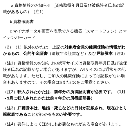
a
資格情報のお知らせ（資格取得年月日及び被保険者氏名の記
載があるもの）（注1）
b 資格確認書
c マイナポータル画面を表示できる機器（スマートフォン）とマ
イナンバーカード
（2）（1）以外のかたは、上記の
対象者全員の健康保険の情報がわ
かるもの
、
公的年金証書
（遺族年金証書など）及び
戸籍謄本
（注3）
（注1）資格情報のお知らせの携帯サイズは資格取得年月日及び被保
険者氏名の記載がない場合がありますが、A4サイズには通常その記
載があります。ただし、ご加入の健康保険によっては記載がない場
合もありますので、その場合はbまたはcをご用意ください。
（注2）
転入されたかたは、前年分の所得証明書が必要です。（1月
～9月に転入されたかたは前々年分の所得証明書）
（注3）
戸籍謄本は、離婚・死亡などの日付が記載され、現在ひとり
親家庭であることがわかるものが必要です。
（注4）要件によってほかにも必要なものがある場合があります。