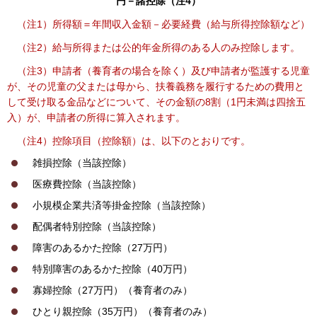
円－諸控除（注4）
（注1）所得額＝年間収入金額－必要経費（給与所得控除額など）
（注2）給与所得または公的年金所得のある人のみ控除します。
（注3）申請者（養育者の場合を除く）及び申請者が監護する児童
が、その児童の父または母から、扶養義務を履行するための費用と
して受け取る金品などについて、その金額の8割（1円未満は四捨五
入）が、申請者の所得に算入されます。
（注4）控除項目（控除額）は、以下のとおりです。
雑損控除（当該控除）
医療費控除（当該控除）
小規模企業共済等掛金控除（当該控除）
配偶者特別控除（当該控除）
障害のあるかた控除（27万円）
特別障害のあるかた控除（40万円）
寡婦控除（27万円）（養育者のみ）
ひとり親控除（35万円）（養育者のみ
）