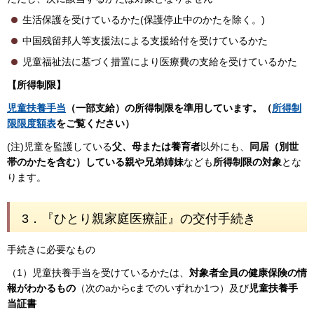
生活保護を受けているかた(保護停止中のかたを除く。)
中国残留邦人等支援法による支援給付を受けているかた
児童福祉法に基づく措置により医療費の支給を受けているかた
【所得制限】
児童扶養手当
（一部支給）の所得制限を準用しています。（
所得制
限限度額表
をご覧ください）
(注)児童を監護している
父、母または養育者
以外にも、
同居（別世
帯のかたを含む）している親や兄弟姉妹
なども
所得制限の対象
とな
ります。
3．
『ひとり親家庭医療証』の交付手続き
手続きに必要なもの
（1）児童扶養手当を受けているかたは、
対象者全員の健康保険の情
報がわかるもの
（次のaからcまでのいずれか1つ）及び
児童扶養手
当証書