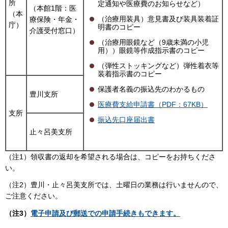
所
定通知や医療費のお知らせなど）
（本館1階：医
（本
（治療用装具）意見書及び装具装着証
療保険・年金・
庁）
明書のコピー
介護受付窓口）
（治療用眼鏡など（9歳未満の小児
用））眼鏡等作成指示書のコピー
（弾性ストッキングなど）弾性着衣等
装着指示書のコピー
保護者名義の振込先のわかるもの
豊川支所
医療費支給申請書（PDF：67KB）
支所
振込先口座届出書
止々呂美支所
（注1）領収書の返却を希望される場合は、コピーをお持ちくださ
い。
（注2）豊川・止々呂美支所では、土曜日の業務は行いませんので、
ご注意ください。
（注3）
電子申請及び郵送での申請手続きもできます。