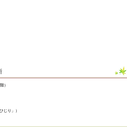
所
2階）
ひじり」）