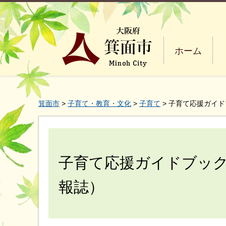
ホーム
箕面市
>
子育て・教育・文化
>
子育て
> 子育て応援ガイ
子育て応援ガイドブッ
報誌）