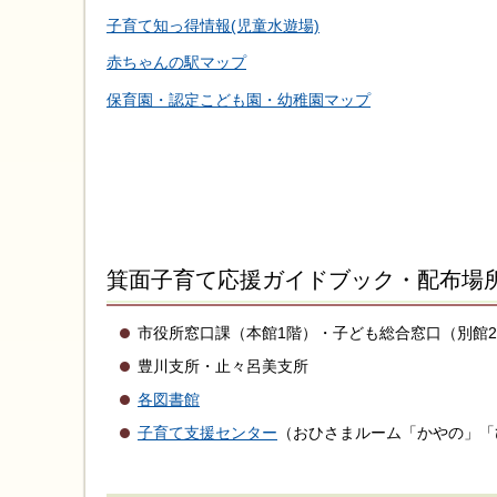
子育て知っ得情報(児童水遊場)
赤ちゃんの駅マップ
保育園・認定こども園・幼稚園マップ
箕面子育て応援ガイドブック・配布場
市役所窓口課（本館1階）・子ども総合窓口（別館
豊川支所・止々呂美支所
各図書館
子育て支援センター
（おひさまルーム「かやの」「