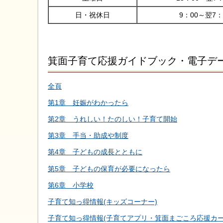
日・祝休日
9：00～翌7：
箕面子育て応援ガイドブック・電子デ
全頁
第1章 妊娠がわかったら
第2章 うれしい！たのしい！子育て開始
第3章 手当・助成や制度
第4章 子どもの成長とともに
第5章 子どもの保育が必要になったら
第6章 小学校
子育て知っ得情報(キッズコーナー)
子育て知っ得情報(子育てアプリ・箕面まごころ応援カー