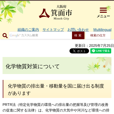
大阪府箕面市 
メニュー
組織のご案内
サイトマップ
お問い合わせ
Multilingual
検索の仕方
更新日：2025年7月25日
化学物質対策について
化学物質の排出量・移動量を国に届け出る制度
があります
PRTR法（特定化学物質の環境への排出量の把握等及び管理の改善
の促進に関する法律）は、化学物質の大気中や河川など環境への排