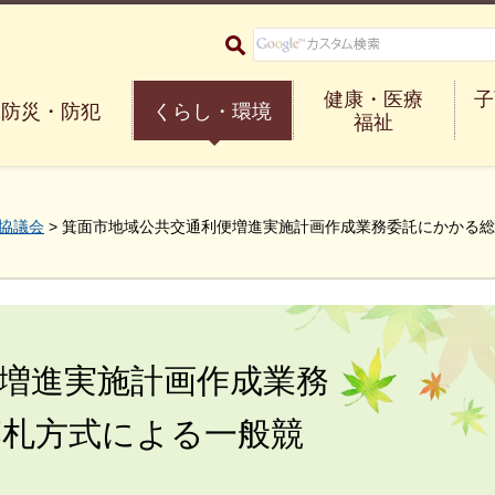
大阪府箕面市 Minoh City
健康・医療
子
防災・防犯
くらし・環境
福祉
協議会
> 箕面市地域公共交通利便増進実施計画作成業務委託にかかる
増進実施計画作成業務
落札方式による一般競