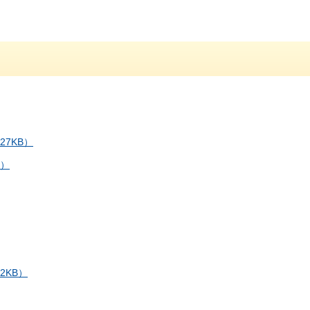
7KB）
B）
2KB）