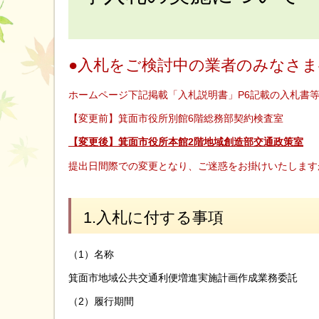
●入札をご検討中の業者のみなさま
ホームページ下記掲載「入札説明書」P6記載の入札書
【変更前】箕面市役所別館6階総務部契約検査室
【変更後】箕面市役所本館2階地域創造部交通政策室
提出日間際での変更となり、ご迷惑をお掛けいたします
1.入札に付する事項
（1）名称
箕面市地域公共交通利便増進実施計画作成業務委託
（2）履行期間