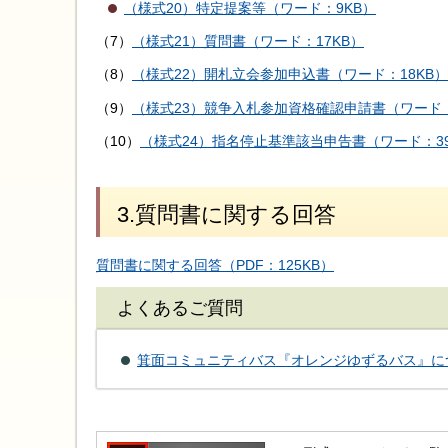
（様式20）特定提案等（ワード：9KB）
（7）
（様式21）質問書（ワード：17KB）
（8）
（様式22）開札立会参加申込書（ワード：18KB）
（9）
（様式23）競争入札参加資格確認申請書（ワード：
（10）
（様式24）指名停止基準該当申告書（ワード：39
3.質問書に関する回答
質問書に関する回答（PDF：125KB）
よくあるご質問
箕面コミュニティバス『オレンジゆずるバス』に