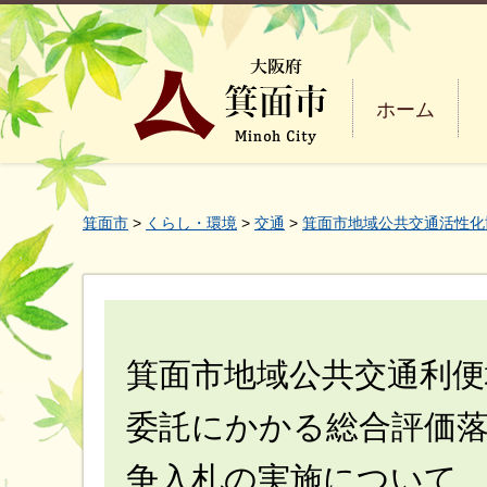
ホーム
箕面市
>
くらし・環境
>
交通
>
箕面市地域公共交通活性化
箕面市地域公共交通利便
委託にかかる総合評価
争入札の実施について