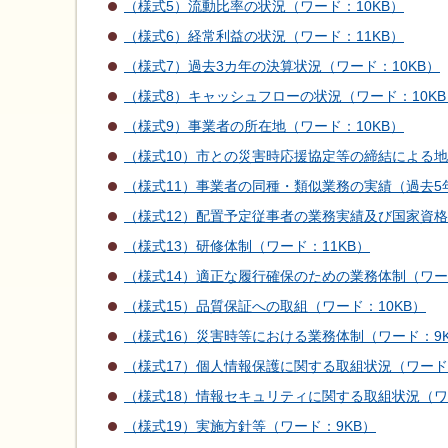
（様式5）流動比率の状況（ワード：10KB）
（様式6）経常利益の状況（ワード：11KB）
（様式7）過去3カ年の決算状況（ワード：10KB）
（様式8）キャッシュフローの状況（ワード：10KB
（様式9）事業者の所在地（ワード：10KB）
（様式10）市との災害時応援協定等の締結による地
（様式11）事業者の同種・類似業務の実績（過去5年
（様式12）配置予定従事者の業務実績及び国家資格
（様式13）研修体制（ワード：11KB）
（様式14）適正な履行確保のための業務体制（ワード
（様式15）品質保証への取組（ワード：10KB）
（様式16）災害時等における業務体制（ワード：9
（様式17）個人情報保護に関する取組状況（ワード
（様式18）情報セキュリティに関する取組状況（ワ
（様式19）実施方針等（ワード：9KB）