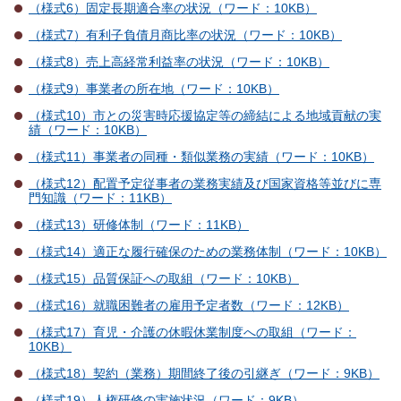
（様式6）固定長期適合率の状況（ワード：10KB）
（様式7）有利子負債月商比率の状況（ワード：10KB）
（様式8）売上高経常利益率の状況（ワード：10KB）
（様式9）事業者の所在地（ワード：10KB）
（様式10）市との災害時応援協定等の締結による地域貢献の実
績（ワード：10KB）
（様式11）事業者の同種・類似業務の実績（ワード：10KB）
（様式12）配置予定従事者の業務実績及び国家資格等並びに専
門知識（ワード：11KB）
（様式13）研修体制（ワード：11KB）
（様式14）適正な履行確保のための業務体制（ワード：10KB）
（様式15）品質保証への取組（ワード：10KB）
（様式16）就職困難者の雇用予定者数（ワード：12KB）
（様式17）育児・介護の休暇休業制度への取組（ワード：
10KB）
（様式18）契約（業務）期間終了後の引継ぎ（ワード：9KB）
（様式19）人権研修の実施状況（ワード：9KB）