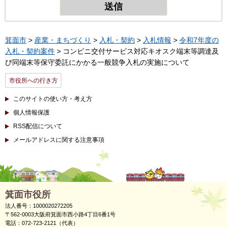
箕面市
>
産業・まちづくり
>
入札・契約
>
入札情報
>
令和7年度の
入札・契約案件
> コンビニ交付サービス対応キオスク端末等調達及
び同端末等保守委託にかかる一般競争入札の実施について
市役所への行き方
このサイトの使い方・考え方
個人情報保護
RSS配信について
メールアドレスに関する注意事項
箕面市役所
法人番号：1000020272205
〒562-0003大阪府箕面市西小路4丁目6番1号
電話：072-723-2121（代表）