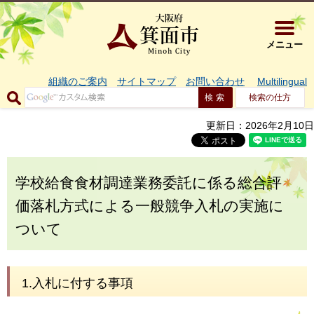
大阪府箕面市 
メニュー
組織のご案内
サイトマップ
お問い合わせ
Multilingual
検索の仕方
更新日：2026年2月10日
学校給食食材調達業務委託に係る総合評
価落札方式による一般競争入札の実施に
ついて
1.入札に付する事項