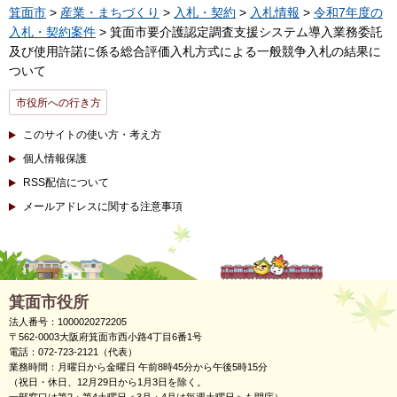
箕面市
>
産業・まちづくり
>
入札・契約
>
入札情報
>
令和7年度の
入札・契約案件
> 箕面市要介護認定調査支援システム導入業務委託
及び使用許諾に係る総合評価入札方式による一般競争入札の結果に
ついて
市役所への行き方
このサイトの使い方・考え方
個人情報保護
RSS配信について
メールアドレスに関する注意事項
箕面市役所
法人番号：1000020272205
〒562-0003大阪府箕面市西小路4丁目6番1号
電話：072-723-2121（代表）
業務時間：月曜日から金曜日 午前8時45分から午後5時15分
（祝日・休日、12月29日から1月3日を除く。