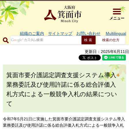
大阪府箕面市 
メニュー
組織のご案内
サイトマップ
お問い合わせ
Multilingual
検索の仕方
更新日：2025年6月11日
箕面市要介護認定調査支援システム導入
業務委託及び使用許諾に係る総合評価入
札方式による一般競争入札の結果につい
て
令和7年5月21日に実施した箕面市要介護認定調査支援システム導入
業務委託及び使用許諾に係る総合評価入札方式による一般競争入札