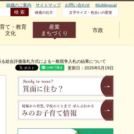
組織のご案内
サイトマップ
お問い合わせ
Multilingual
検索の仕方
文字サイズ・色合いの変更
育て・教育
産業
市政
文化
まちづくり
係る総合評価落札方式による一般競争入札の結果について
更新日：2025年5月19日