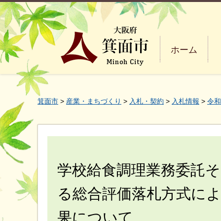
ホーム
箕面市
>
産業・まちづくり
>
入札・契約
>
入札情報
>
令和
学校給食調理業務委託そ
る総合評価落札方式に
果について