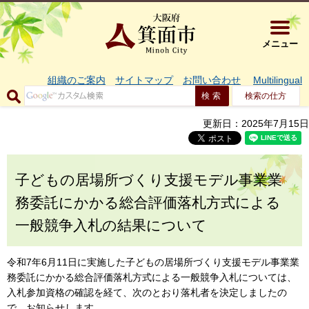
大阪府箕面市 
メニュー
組織のご案内
サイトマップ
お問い合わせ
Multilingual
検索の仕方
更新日：2025年7月15日
子どもの居場所づくり支援モデル事業業
務委託にかかる総合評価落札方式による
一般競争入札の結果について
令和7年6月11日に実施した子どもの居場所づくり支援モデル事業業
務委託にかかる総合評価落札方式による一般競争入札については、
入札参加資格の確認を経て、次のとおり落札者を決定しましたの
で、お知らせします。