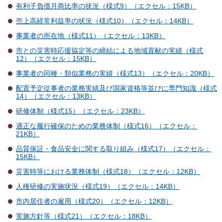
有利子負債月商比率の状況（様式9）（エクセル：15KB）
売上高経常利益率の状況（様式10）（エクセル：14KB）
事業者の所在地（様式11）（エクセル：13KB）
市との災害時応援協定等の締結による地域貢献の実績（様式
12）（エクセル：15KB）
事業者の同種・類似業務の実績（様式13）（エクセル：20KB）
配置予定従事者の業務実績及び国家資格等並びに専門知識（様式
14）（エクセル：13KB）
研修体制（様式15）（エクセル：23KB）
適正な履行確保のための業務体制（様式16）（エクセル：
21KB）
品質保証・食品安全に関する取り組み（様式17）（エクセル：
15KB）
災害時等における業務体制（様式18）（エクセル：12KB）
人権研修の実施状況（様式19）（エクセル：14KB）
市内居住者の雇用（様式20）（エクセル：12KB）
実施方針等（様式21）（エクセル：18KB）