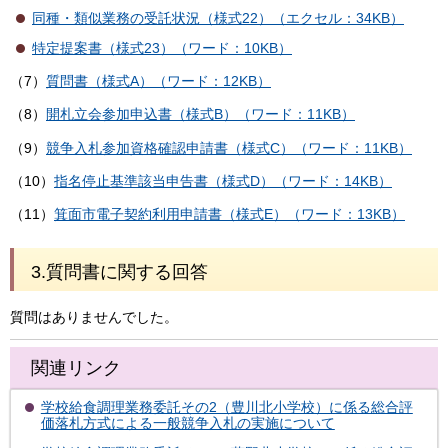
同種・類似業務の受託状況（様式22）（エクセル：34KB）
特定提案書（様式23）（ワード：10KB）
（7）
質問書（様式A）（ワード：12KB）
（8）
開札立会参加申込書（様式B）（ワード：11KB）
（9）
競争入札参加資格確認申請書（様式C）（ワード：11KB）
（10）
指名停止基準該当申告書（様式D）（ワード：14KB）
（11）
箕面市電子契約利用申請書（様式E）（ワード：13KB）
3.質問書に関する回答
質問はありませんでした。
関連リンク
学校給食調理業務委託その2（豊川北小学校）に係る総合評
価落札方式による一般競争入札の実施について