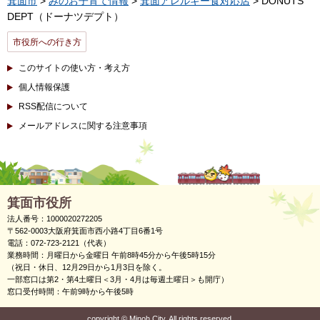
箕面市
>
みのお子育て情報
>
箕面アレルギー食対応店
> DONUTS
DEPT（ドーナツデプト）
市役所への行き方
このサイトの使い方・考え方
個人情報保護
RSS配信について
メールアドレスに関する注意事項
箕面市役所
法人番号：1000020272205
〒562-0003大阪府箕面市西小路4丁目6番1号
電話：072-723-2121（代表）
業務時間：月曜日から金曜日 午前8時45分から午後5時15分
（祝日・休日、12月29日から1月3日を除く。
一部窓口は第2・第4土曜日＜3月・4月は毎週土曜日＞も開庁）
窓口受付時間：午前9時から午後5時
copyright
©
Minoh City. All rights reserved.