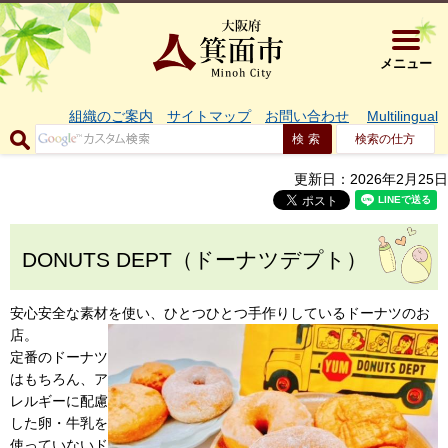
大阪府箕面市 
メニュー
組織のご案内
サイトマップ
お問い合わせ
Multilingual
検索の仕方
更新日：2026年2月25日
DONUTS DEPT（ドーナツデプト）
安心安全な素材を使い、ひとつひとつ手作りしているドーナツのお
店。
定番のドーナツ
はもちろん、ア
レルギーに配慮
した卵・牛乳を
使っていないド