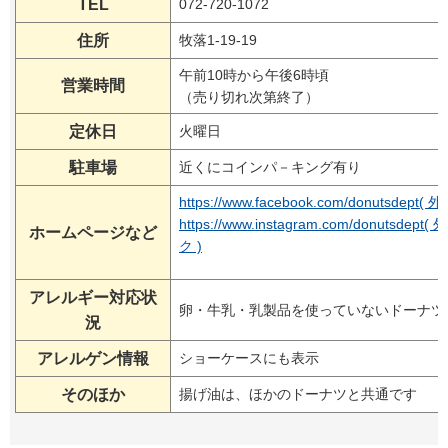
TEL
072-720-1072
住所
牧落1-19-19
午前10時から午後6時頃
営業時間
（売り切れ次第終了）
定休日
火曜日
駐車場
近くにコインパ－キング有り
https://www.facebook.com/donutsde
https://www.instagram.com/donutsd
ホームページなど
ク )
アレルギー対応状
卵・牛乳・乳製品を使っていないドーナツ
況
アレルゲン情報
ショーケースにも表示
そのほか
揚げ油は、ほかのドーナツと共通です