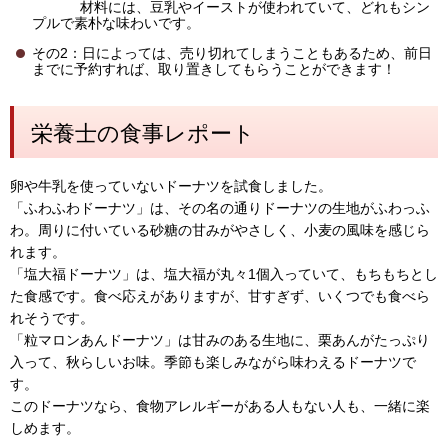
材料には、豆乳やイーストが使われていて、どれもシン
プルで素朴な味わいです。
その2：日によっては、売り切れてしまうこともあるため、前日
までに予約すれば、取り置きしてもらうことができます！
栄養士の食事レポート
卵や牛乳を使っていないドーナツを試食しました。
「ふわふわドーナツ」は、その名の通りドーナツの生地がふわっふ
わ。周りに付いている砂糖の甘みがやさしく、小麦の風味を感じら
れます。
「塩大福ドーナツ」は、塩大福が丸々1個入っていて、もちもちとし
た食感です。食べ応えがありますが、甘すぎず、いくつでも食べら
れそうです。
「粒マロンあんドーナツ」は甘みのある生地に、栗あんがたっぷり
入って、秋らしいお味。季節も楽しみながら味わえるドーナツで
す。
このドーナツなら、食物アレルギーがある人もない人も、一緒に楽
しめます。