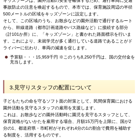
キッズゾーンは、園外活動の安全を確保するため、通行車両に交通
事故防止の注意を喚起するもので、本市では、保育施設周辺の半径
500メートルの区域をキッズゾーンに設定します。
そして、この区域のうち、お散歩などの園外活動で通行するルート
から、幹線道路（都市計画道路やバス路線など）に接続する部分
（計101か所）に、「キッズゾーン」と書かれた路面標示を行いま
す。これにより、未就学児が多く通行している道路であることがド
ライバーに伝わり、車両の減速を促します。
予算額・・・15,959千円 ※このうち8,250千円は、国の交付金を
充当します。
3.見守りスタッフの配置について
子どもたちの命を守るソフト面の対策として、民間保育園における
園外活動を見守るスタッフの雇用を支援します。
これは、お散歩などの園外活動時に園児を見守るスタッフとして、
保育資格がないかたを雇用する場合、月額15万円を上限に、国が2
分の1、都道府県・市町村がそれぞれ4分の1の割合で費用を補助す
る制度を、活用するものです。