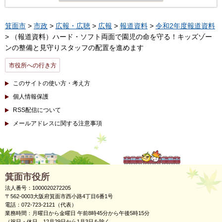
箕面市
>
市政
>
広報・広聴
>
広報
>
報道資料
>
令和2年度報道資料
> （報道資料）ハード・ソフト両面で園児の命を守る！キッズゾー
ンの整備と見守りスタッフの配置を進めます
市役所への行き方
このサイトの使い方・考え方
個人情報保護
RSS配信について
メールアドレスに関する注意事項
箕面市役所
法人番号：1000020272205
〒562-0003大阪府箕面市西小路4丁目6番1号
電話：072-723-2121（代表）
業務時間：月曜日から金曜日 午前8時45分から午後5時15分
（祝日・休日、12月29日から1月3日を除く。