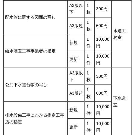
A3版以
1
300円
下
枚
配水管に関する図面の写し
1
A3版超
600円
枚
水道工
務室
1
10,000
新規
件
円
給水装置工事事業者の指定
1
10,000
更新
件
円
A3版以
1
300円
下
枚
公共下水道台帳の写し
1
A3版超
600円
枚
下水道
室
1
10,000
新規
件
円
排水設備工事にかかる指定工事
店の指定
1
10,000
更新
件
円