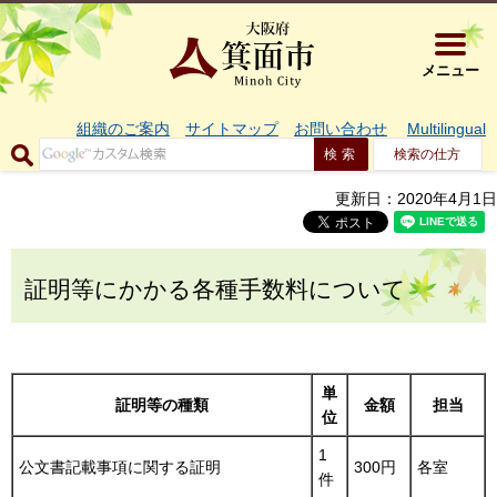
大阪府箕面市 
メニュー
組織のご案内
サイトマップ
お問い合わせ
Multilingual
検索の仕方
更新日：2020年4月1日
証明等にかかる各種手数料について
単
証明等の種類
金額
担当
位
1
公文書記載事項に関する証明
300円
各室
件