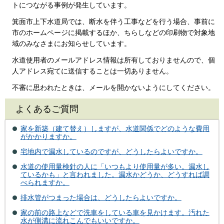
トにつながる事例が発生しています。
箕面市上下水道局では、断水を伴う工事などを行う場合、事前に
市のホームページに掲載するほか、ちらしなどの印刷物で対象地
域のみなさまにお知らせしています。
水道使用者のメールアドレス情報は所有しておりませんので、個
人アドレス宛てに送信することは一切ありません。
不審に思われたときは、メールを開かないようにしてください。
よくあるご質問
家を新築（建て替え）しますが、水道関係でどのような費用
がかかりますか。
宅地内で漏水しているのですが、どうしたらよいですか。
水道の使用量検針の人に「いつもより使用量が多い。漏水し
ているかも」と言われました。漏水かどうか、どうすれば調
べられますか。
排水管がつまった場合は、どうしたらよいですか。
家の前の路上などで洗車をしている車を見かけます。汚れた
水が側溝に流れこんでもいいですか。