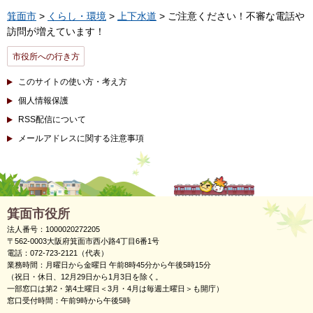
箕面市
>
くらし・環境
>
上下水道
> ご注意ください！不審な電話や
訪問が増えています！
市役所への行き方
このサイトの使い方・考え方
個人情報保護
RSS配信について
メールアドレスに関する注意事項
箕面市役所
法人番号：1000020272205
〒562-0003大阪府箕面市西小路4丁目6番1号
電話：072-723-2121（代表）
業務時間：月曜日から金曜日 午前8時45分から午後5時15分
（祝日・休日、12月29日から1月3日を除く。
一部窓口は第2・第4土曜日＜3月・4月は毎週土曜日＞も開庁）
窓口受付時間：午前9時から午後5時