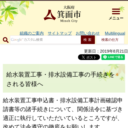
大阪府箕面市 
メニュー
組織のご案内
サイトマップ
お問い合わせ
Multilingual
検索の仕方
更新日：2019年8月21日
給水装置工事・排水設備工事の手続きを
される皆様へ
給水装置工事申込書・排水設備工事計画確認申
請書等の諸手続きについて、関係法令に基づき
適正に執行していただいているところですが、
改めて法令遵守の徹底をお願いします。