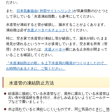
ださい。
また、
日本気象協会( 外部サイトへリンク )
が気象指数のひとつと
して示している「水道凍結指数」も参考にしてください。
水道管が凍結すると管が破損し、漏水することがよくあります。
凍結後は必ず
水道メーターをチェック
してください。
特に、空き家で水道管が凍結し管が破損して、漏水が続いたまま
発見が遅れるというケースが多発しています。空き家を所有（管
理）されているかたは、
水道メーター
横にある止水栓が閉まって
いることを確認してください。
『水道凍結防止の歌』を上下水道局の職員がつくりましたので、
お時間のあるときに、ご覧ください。
水道管の凍結防止方法
給湯器に接続している水道管など、屋外に露出している水道管は
古い布や保温材を巻き付け、水がしみ込まないようビニールテー
プなどで覆いましょう。
水は流れていると凍結しにくいものです。同じ気温のときに、池