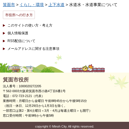
箕面市
>
くらし・環境
>
上下水道
> 水道水・水道事業について
市役所への行き方
このサイトの使い方・考え方
個人情報保護
RSS配信について
メールアドレスに関する注意事項
箕面市役所
法人番号：1000020272205
〒562-0003大阪府箕面市西小路4丁目6番1号
電話：072-723-2121（代表）
業務時間：月曜日から金曜日 午前8時45分から午後5時15分
（祝日・休日、12月29日から1月3日を除く。
一部窓口は第2・第4土曜日＜3月・4月は毎週土曜日＞も開庁）
窓口受付時間：午前9時から午後5時
copyright
©
Minoh City. All rights reserved.