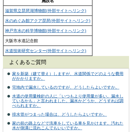
施設名
滋賀県立琵琶湖博物館(外部サイトへリンク)
水のめぐみ館アクア琵琶(外部サイトへリンク)
神戸市水の科学博物館(外部サイトへリンク)
大阪市水道記念館
水道技術研究センター(外部サイトへリンク)
よくあるご質問
家を新築（建て替え）しますが、水道関係でどのような費用
がかかりますか。
宅地内で漏水しているのですが、どうしたらよいですか。
水道の使用量検針の人に「いつもより使用量が多い。漏水し
ているかも」と言われました。漏水かどうか、どうすれば調
べられますか。
排水管がつまった場合は、どうしたらよいですか。
家の前の路上などで洗車をしている車を見かけます。汚れた
水が側溝に流れこんでもいいですか。