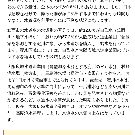
ありません。しかも、その多くは氷山や氷河で、私たちが使うこ
とのできる量は、全体のわずか0.8％しかありません。また、日本
は急峻な地形で、降った雨が海に流出するまでにわずかな時間し
かなく、水資源を利用するには不利な状況にあります。
箕面市の水道水の水源別の区分では、約12.8％が自己水（箕面
川・地下水ほか）、残りの約87.2％が大阪広域水道企業団（琵琶
湖を水源とする淀川の水）から水道水を購入し、給水を行ってい
ます。配水区域によっては、自己水と大阪広域水道企業団のブレ
ンド水を給水している区域もあります。
大阪広域水道企業団（琵琶湖を水源とする淀川の水）水は、村野
浄水場（枚方市）、三島浄水場（摂津市・吹田市）で作られ、お
よそ1日かけて箕面市まで送られてきます。琵琶湖・淀川の水は、
周辺都市の生活水準の向上によって、生活排水などが湖や河川に
流れ込み、富栄養化現象を起こし、かび臭を発生させる物質など
が増えるなど、水道水の水質が悪化した時期もありました。しか
し、現在、大阪広域水道企業団では、オゾンや微生物などを使っ
た「高度浄水処理」により、水道水の水質向上をはかっていま
す。