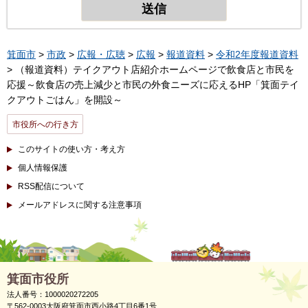
箕面市
>
市政
>
広報・広聴
>
広報
>
報道資料
>
令和2年度報道資料
> （報道資料）テイクアウト店紹介ホームページで飲食店と市民を
応援～飲食店の売上減少と市民の外食ニーズに応えるHP「箕面テイ
クアウトごはん」を開設～
市役所への行き方
このサイトの使い方・考え方
個人情報保護
RSS配信について
メールアドレスに関する注意事項
箕面市役所
法人番号：1000020272205
〒562-0003大阪府箕面市西小路4丁目6番1号