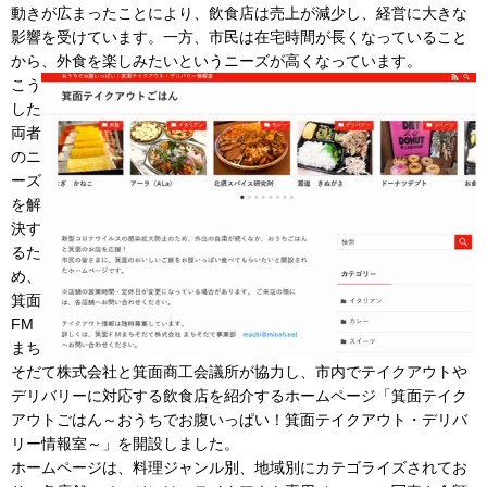
動きが広まったことにより、飲食店は売上が減少し、経営に大きな
影響を受けています。一方、市民は在宅時間が長くなっていること
から、外食を楽しみたいというニーズが高くなっています。
こう
した
両者
のニ
ーズ
を解
決す
るた
め、
箕面
FM
まち
そだて株式会社と箕面商工会議所が協力し、市内でテイクアウトや
デリバリーに対応する飲食店を紹介するホームページ「箕面テイク
アウトごはん～おうちでお腹いっぱい！箕面テイクアウト・デリバ
リー情報室～」を開設しました。
ホームページは、料理ジャンル別、地域別にカテゴライズされてお