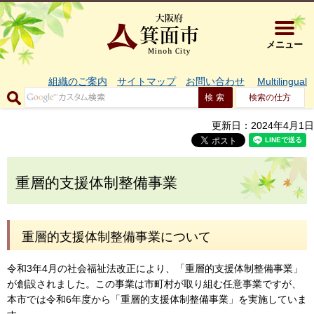
大阪府箕面市 
メニュー
組織のご案内
サイトマップ
お問い合わせ
Multilingual
検索の仕方
更新日：2024年4月1日
重層的支援体制整備事業
重層的支援体制整備事業について
令和3年4月の社会福祉法改正により、「重層的支援体制整備事業」
が創設されました。この事業は市町村が取り組む任意事業ですが、
本市では令和6年度から「重層的支援体制整備事業」を実施していま