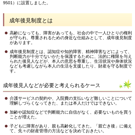
9501）に設置しました。
成年後見制度とは
高齢になっても、障害があっても、社会の中で一人ひとりの権利
が守られ、尊重されるための身近な仕組みとして、成年後見制度
があります。
成年後見制度とは、認知症や知的障害、精神障害などによって、
判断能力が十分でないかたを保護するために、法的に権限を与え
られた後見人などが、本人の意思を尊重し、生活状況や身体状況
なども考慮しながら本人の生活を支援したり、財産を守る制度で
す。
成年後見人などが必要と考えられるケース
介護サービスの契約や、入院費の支払いなど難しいことについて
理解しづらくなってきた、または本人だけではできない。
加齢や認知症などで判断能力に自信がなく、必要ないものを買う
ことが増えた。
子どもに障害があり、親も高齢化してきた。「親亡き後」に備え
て、先々の財産管理の方法などを決めておきたい。