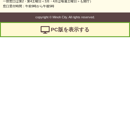
一部窓口は第2・第4土曜日＜3月・4月は毎週土曜日＞も開庁）
窓口受付時間：午前9時から午後5時
copyright
©
Minoh City. All rights reserved.
PC版を表示する