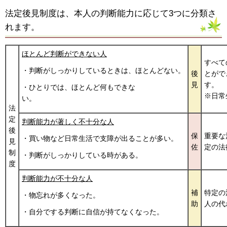
法定後見制度は、本人の判断能力に応じて3つに分類さ
れます。
ほとんど判断ができない人
すべて
・判断がしっかりしているときは、ほとんどない。
後
とがで
見
・ひとりでは、ほとんど何もできな
※日常
い。
法
定
判断能力が著しく不十分な人
後
保
重要な
・買い物など日常生活で支障が出ることが多い。
見
佐
定の法
制
・判断がしっかりしている時がある。
度
判断能力が不十分な人
補
特定の
・物忘れが多くなった。
助
人の代
・自分でする判断に自信が持てなくなった。