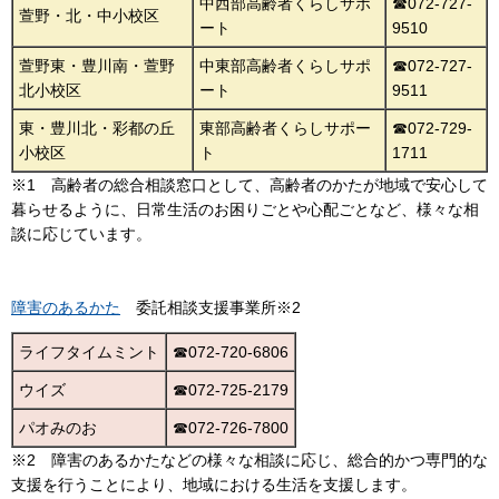
中西部高齢者くらしサポ
☎072-727-
萱野・北・中小校区
ート
9510
萱野東・豊川南・萱野
中東部高齢者くらしサポ
☎072-727-
北小校区
ート
9511
東・豊川北・彩都の丘
東部高齢者くらしサポー
☎072-729-
小校区
ト
1711
※1 高齢者の総合相談窓口として、高齢者のかたが地域で安心して
暮らせるように、日常生活のお困りごとや心配ごとなど、様々な相
談に応じています。
障害のあるかた
委託相談支援事業所※2
ライフタイムミント
☎072-720-6806
ウイズ
☎072-725-2179
パオみのお
☎072-726-7800
※2 障害のあるかたなどの様々な相談に応じ、総合的かつ専門的な
支援を行うことにより、地域における生活を支援します。