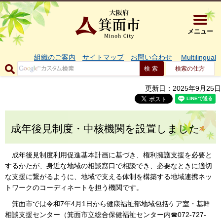
大阪府箕面市 
メニュー
組織のご案内
サイトマップ
お問い合わせ
Multilingual
検索の仕方
更新日：2025年9月25日
成年後見制度・中核機関を設置しました
成年後見制度利用促進基本計画に基づき、権利擁護支援を必要と
するかたが、身近な地域の相談窓口で相談でき、必要なときに適切
な支援に繋がるように、地域で支える体制を構築する地域連携ネッ
トワークのコーディネートを担う機関です。
箕面市では令和7年4月1日から健康福祉部地域包括ケア室・基幹
相談支援センター（箕面市立総合保健福祉センター内☎072-727-