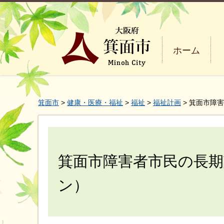
ホーム
箕面市
>
健康・医療・福祉
>
福祉
>
福祉計画
> 箕面市障
箕面市障害者市民の長期
ン）