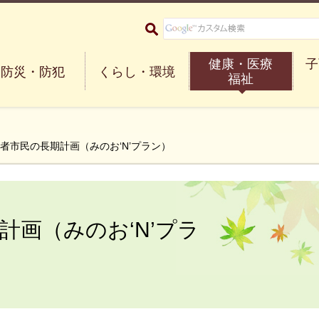
大阪府箕面市 Minoh City
健康・医療
子
防災・防犯
くらし・環境
福祉
害者市民の長期計画（みのお‘N’プラン）
計画（みのお‘N’プラ