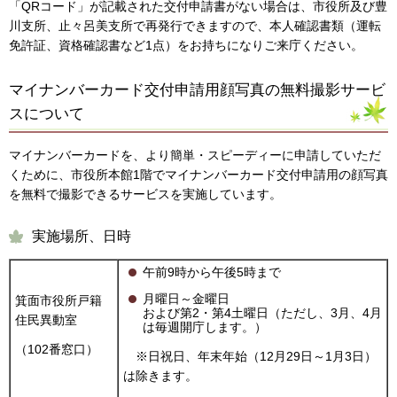
「QRコード」が記載された交付申請書がない場合は、市役所及び豊
川支所、止々呂美支所で再発行できますので、本人確認書類（運転
免許証、資格確認書など1点）をお持ちになりご来庁ください。
マイナンバーカード交付申請用顔写真の無料撮影サービ
スについて
マイナンバーカードを、より簡単・スピーディーに申請していただ
くために、市役所本館1階でマイナンバーカード交付申請用の顔写真
を無料で撮影できるサービスを実施しています。
実施場所、日時
午前9時から午後5時まで
月曜日～金曜日
箕面市役所戸籍
および第2・第4土曜日（ただし、3月、4月
住民異動室
は毎週開庁します。）
（102番窓口）
※日祝日、年末年始（12月29日～1月3日）
は除きます。