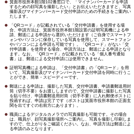
箕面市役所本館1階102番窓口で、「マイナンバーカードを申請
するための顔写真を撮影したい」とお伝えいただきますと、写真
撮影及びマイナンバーカード交付申請のための手続きをご案内い
たします。
「QRコード」が記載されている「交付申請書」を使用する場
合、申請方法は、箕面市役所本館1階設置の証明写真機による申
請、郵送による申請から選択いただけます（ご自身でスマートフ
ォンやパソコンに保存している写真を使用して、スマートフォン
やパソコンによる申請も可能です）。「QRコード」がない「交
付申請書」を使用する場合、申請方法は、郵送による申請となり
ます。なお、「QRコード」が記載されている「個人番号通知
書」は、郵送による交付申請には使用できません。
証明写真機による申請は、「交付申請書」の「QRコード」を用
いて、写真撮影及びマイナンバーカード交付申請を同時に行うこ
とができ、簡単・スピーディーです。
郵送による申請は、撮影した写真、交付申請書、申請書郵送用封
筒（切手不要）をお渡ししますので、交付申請書に撮影した写真
を貼り付け、申請書郵送用封筒（切手不要）に入れ郵便ポストに
投函すれば、申請は完了です（ポストは箕面市役所本館の正面玄
関を出てすぐの右前方にあります）。
職員によるデジタルカメラでの写真撮影も可能です。その場合
は、職員が、顔写真撮影場所へご案内し、写真を撮影し印刷しま
すので、仕上がりをご確認ください。なお、申請方法は郵送によ
る申請のみとなります。