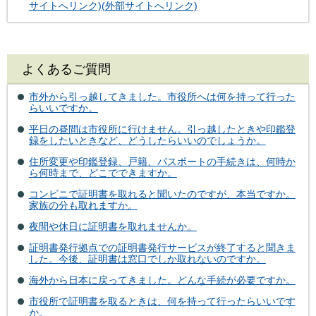
サイトへリンク)(外部サイトへリンク)
よくあるご質問
市外から引っ越してきました。市役所へは何を持って行った
らいいですか。
平日の昼間は市役所に行けません。引っ越したときや印鑑登
録をしたいときなど、どうしたらいいのでしょうか。
住所変更や印鑑登録、戸籍、パスポートの手続きは、何時か
ら何時まで、どこでできますか。
コンビニで証明書を取れると聞いたのですが、本当ですか。
家族の分も取れますか。
夜間や休日に証明書を取れませんか。
証明書発行拠点での証明書発行サービスが終了すると聞きま
した。今後、証明書は窓口でしか取れないのですか。
海外から日本に戻ってきました。どんな手続が必要ですか。
市役所で証明書を取るときは、何を持って行ったらいいです
か。