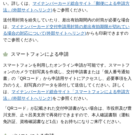
い。詳しくは、
マイナンバーカード総合サイト「郵便による申請方
法」(外部サイトへリンク)
をご参照ください。
送付用封筒を紛失していたり、差出有効期間内の封筒が必要な場合
は、
マイナンバーカード交付申請用封筒の差出有効期限が切れてい
る場合の対応について(外部サイトへリンク)
からも印刷できますの
でご参照ください。
スマートフォンによる申請
スマートフォンを利用したオンライン申請が可能です。スマートフ
ォンのカメラで顔写真を作成し、交付申請書または「個人番号通知
書」の「QRコード」から申請用サイトにアクセスし、必要事項を入
力のうえ、顔写真のデータを添付して送信してください。詳しく
は、
マイナンバーカード総合サイト「スマートフォンによる申請方
法」(外部サイトへリンク)
をご参照ください。
「QRコード」が記載された交付申請書がない場合は、市役所及び豊
川支所、止々呂美支所で再発行できますので、本人確認書類（運転
免許証、資格確認書など1点）をお持ちになりご来庁ください。