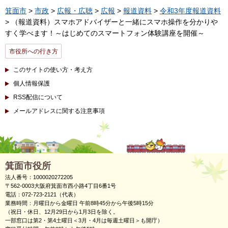
箕面市
>
市政
>
広報・広聴
>
広報
>
報道資料
>
令和3年度報道資料
> （報道資料）スマホアドバイザーと一緒にスマホ操作を分かりや
すく学べます！～はじめてのスマートフォン体験講座を開催～
市役所への行き方
このサイトの使い方・考え方
個人情報保護
RSS配信について
メールアドレスに関する注意事項
箕面市役所
法人番号：1000020272205
〒562-0003大阪府箕面市西小路4丁目6番1号
電話：072-723-2121（代表）
業務時間：月曜日から金曜日 午前8時45分から午後5時15分
（祝日・休日、12月29日から1月3日を除く。
一部窓口は第2・第4土曜日＜3月・4月は毎週土曜日＞も開庁）