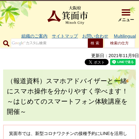
大阪府箕面市 
メニュー
組織のご案内
サイトマップ
お問い合わせ
Multilingual
検索の仕方
更新日：2021年11月9日
（報道資料）スマホアドバイザーと一緒
にスマホ操作を分かりやすく学べます！
～はじめてのスマートフォン体験講座を
開催～
箕面市では、新型コロナワクチンの接種予約にLINEを活用し