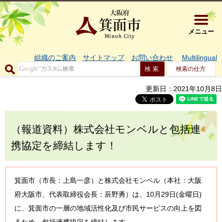
大阪府箕面市 
メニュー
組織のご案内
サイトマップ
お問い合わせ
Multilingual
検索の仕方
更新日：2021年10月8日
（報道資料）株式会社モンベルと包括連
携協定を締結します！
箕面市（市長：上島一彦）と株式会社モンベル（本社：大阪
府大阪市、代表取締役会長：辰野勇）は、10月29日(金曜日)
に、箕面市の一層の地域活性化及び市民サービスの向上を図