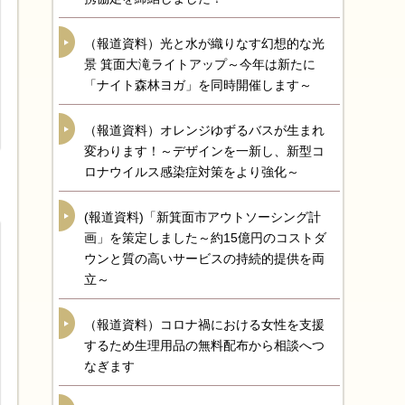
（報道資料）光と水が織りなす幻想的な光
景 箕面大滝ライトアップ～今年は新たに
「ナイト森林ヨガ」を同時開催します～
（報道資料）オレンジゆずるバスが生まれ
変わります！～デザインを一新し、新型コ
ロナウイルス感染症対策をより強化～
(報道資料)「新箕面市アウトソーシング計
画」を策定しました～約15億円のコストダ
ウンと質の高いサービスの持続的提供を両
立～
（報道資料）コロナ禍における女性を支援
するため生理用品の無料配布から相談へつ
なぎます