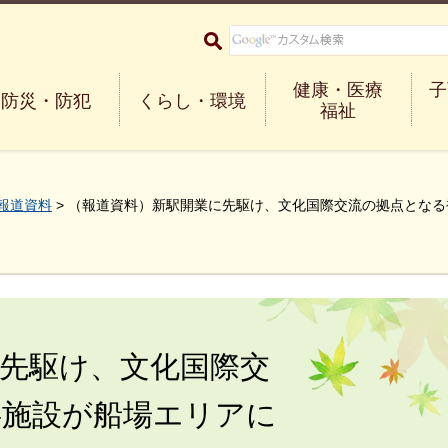
大阪府箕面市 Minoh City
健康・医療
子
防災・防犯
くらし・環境
福祉
報道資料
> （報道資料）新駅開業に先駆け、文化国際交流の拠点とな
先駆け、文化国際交
共施設が船場エリアに