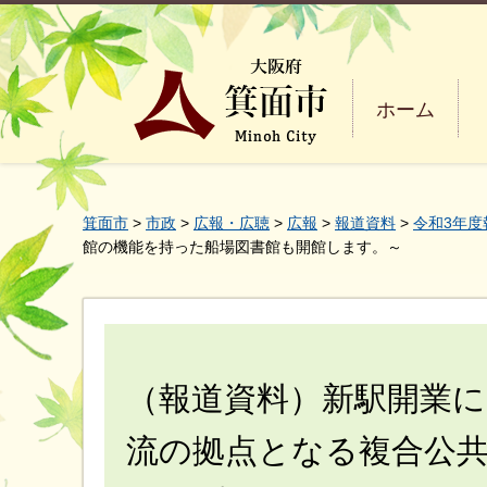
ホーム
箕面市
>
市政
>
広報・広聴
>
広報
>
報道資料
>
令和3年度
館の機能を持った船場図書館も開館します。～
（報道資料）新駅開業に
流の拠点となる複合公