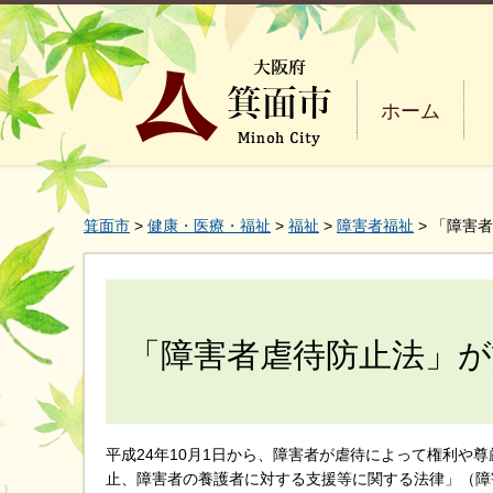
ホーム
箕面市
>
健康・医療・福祉
>
福祉
>
障害者福祉
> 「障害
「障害者虐待防止法」
平成24年10月1日から、障害者が虐待によって権利や
止、障害者の養護者に対する支援等に関する法律」（障