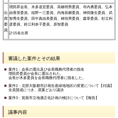
増田昇会長、木多道宏委員、高橋明男委員、寺内勇委員、弘本
出
由香里委員、稲野一三委員、内海辰郷委員、神田隆生委員、武
席
智秀生委員、田中真由美委員、林恒男委員、森章委員、杉立利
委
彦委員、鈴江利奈子委員、原智委員
員
計15名出席
審議した案件とその結果
案件1：会長の選出及び会長職務代理者の指名
増田昇委員が会長に選出された。
会長が木多委員を会長職務代理者に指名した。
案件2：北部大阪都市計画生産緑地地区の変更について【付議】
全員賛成につき、原案どおり議決
案件3：箕面市立地適正化計画の検討について【報告】
議事内容