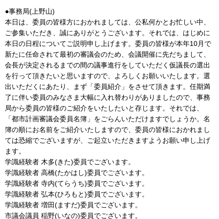
●事務局(上野山)
本日は、委員の皆様方におかれましては、公私何かとお忙しい中、
ご参集いただき、誠にありがとうございます。それでは、はじめに
本日の日程についてご説明申し上げます。委員の皆様が本年10月で
新たに任命されて最初の審議会のため、会議開催に先だちまして、
会長が決定されるまでの間の議事進行をしていただく仮議長の選出
を行って頂きたいと思いますので、よろしくお願いいたします。選
出いただくにあたり、まず「委員紹介」をさせて頂きます。任期満
了に伴い委員のみなさま大幅に入れ替わりがありましたので、事務
局から委員の皆様のご紹介をいたしたいと存じます。それでは、
「都市計画審議会委員名簿」をごらんいただけますでしょうか。名
簿の順にお名前をご紹介いたしますので、委員の皆様におかれまし
ては恐縮でございますが、ご起立いただきますようお願い申し上げ
ます。
学識経験者 木多(きた)委員でございます。
学識経験者 高橋(たかはし)委員でございます。
学識経験者 寺内(てらうち)委員でございます。
学識経験者 弘本(ひろもと)委員でございます。
学識経験者 増田(ますだ)委員でございます。
市議会議員 稲野(いなの)委員でございます。