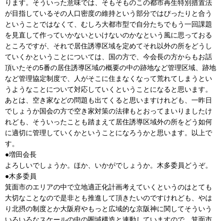
ります。そういった意味では、そもそものこの都市再生特別措置法
が目指しているその人口密度の維持という部分ではぴったりと合う
ということではなくて、むしろ大都市型で自分たちでもう一回課題
を見直して作っていかないといけないのかなという風に思っておる
ところですが、それで居住誘導区域を定めてそれ以外の所をどうし
ていくかということについては、国の方で、今会長の方からもお話
頂いたその5番の居住誘導区域の概要の中の跡地など管理区域、跡地
など管理協定制度で、人がそこに住まなくなって荒れてしまうとい
うようなことについて対応していくということになると思います。
あとは、空き家などの問題も出てくると思いますけれども、一昨日
でしょうか国会の方で空き家対策の法律もとおってまいりましたけ
れども、そういったことも踏まえて居住誘導区域外の所をどう如何
に適切に管理していくかということになろうかと思います。以上で
す。
●増田会長
よろしいでしょうか。ほか、いかがでしょうか。木多委員どうぞ。
●木多委員
箕面市のエリアの中で立地適正化計画考えていくというのはとても
大切なことなので是非とも推進して頂きたいのですけれども、やは
り北摂の制度とか大阪府やもっと広域的な京阪神に関してそういう
いろいろなスケールの中の圏域構造と連動していますので、箕面市