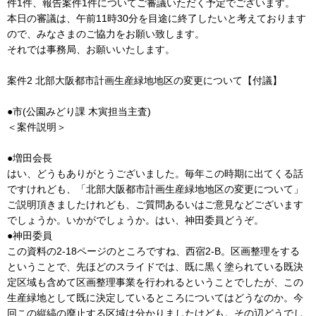
件1件、報告案件1件についてご審議いただく予定でございます。
本日の審議は、午前11時30分を目途に終了したいと考えております
ので、みなさまのご協力をお願い致します。
それでは事務局、お願いいたします。
案件2 北部大阪都市計画生産緑地地区の変更について【付議】
●市(公園みどり課 木寅担当主査)
＜案件説明＞
●増田会長
はい、どうもありがとうございました。毎年この時期に出てくる話
ですけれども、「北部大阪都市計画生産緑地地区の変更について」
ご説明頂きましたけれども、ご質問あるいはご意見などございます
でしょうか。いかがでしょうか。はい、神田委員どうぞ。
●神田委員
この資料の2-18ページのところですね、西宿2-B。区画整理をする
ということで、先ほどのスライドでは、既に黒く塗られている既決
定区域も含めて区画整理事業を行われるということでしたが、この
生産緑地として既に決定しているところについてはどうなのか。今
回この縦縞の廃止する区域は分かりましたけども。その辺どうでし