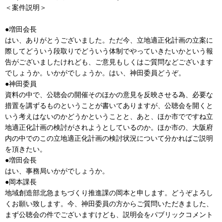
＜案件説明＞
●増田会長
はい、ありがとうございました。ただ今、立地適正化計画の立案に
際してどういう段取りでどういう体制でやっていきたいかという報
告がございましたけれども、ご意見もしくはご質問などございます
でしょうか。いかがでしょうか。はい、神田委員どうぞ。
●神田委員
資料の中で、公聴会の開催そのほかの意見を反映させる為、必要な
措置を講ずるものということが書いてありますが、公聴会を開くと
いう考えはないのかどうかということと、あと、ほか市でですね立
地適正化計画の検討がされようとしているのか。ほか市の、大阪府
内の中でのこの立地適正化計画の検討状況について分かればご説明
を頂きたい。
●増田会長
はい、事務局いかがでしょうか。
●岡本課長
地域創造部北急まちづくり推進課の岡本と申します。どうぞよろし
くお願い致します。今、神田委員の方からご質問いただきました、
まず公聴会の件でございますけども、説明会をパブリックコメント