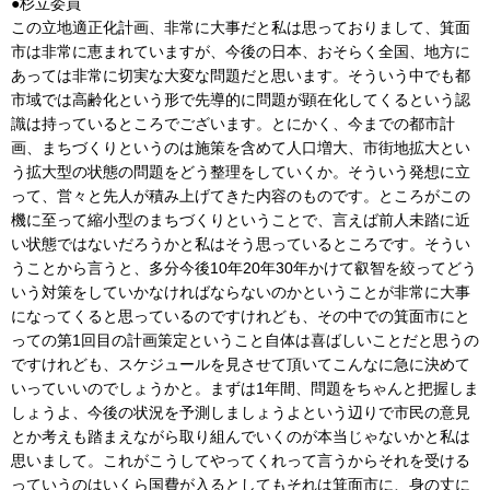
●杉立委員
この立地適正化計画、非常に大事だと私は思っておりまして、箕面
市は非常に恵まれていますが、今後の日本、おそらく全国、地方に
あっては非常に切実な大変な問題だと思います。そういう中でも都
市域では高齢化という形で先導的に問題が顕在化してくるという認
識は持っているところでございます。とにかく、今までの都市計
画、まちづくりというのは施策を含めて人口増大、市街地拡大とい
う拡大型の状態の問題をどう整理をしていくか。そういう発想に立
って、営々と先人が積み上げてきた内容のものです。ところがこの
機に至って縮小型のまちづくりということで、言えば前人未踏に近
い状態ではないだろうかと私はそう思っているところです。そうい
うことから言うと、多分今後10年20年30年かけて叡智を絞ってどう
いう対策をしていかなければならないのかということが非常に大事
になってくると思っているのですけれども、その中での箕面市にと
っての第1回目の計画策定ということ自体は喜ばしいことだと思うの
ですけれども、スケジュールを見させて頂いてこんなに急に決めて
いっていいのでしょうかと。まずは1年間、問題をちゃんと把握しま
しょうよ、今後の状況を予測しましょうよという辺りで市民の意見
とか考えも踏まえながら取り組んでいくのが本当じゃないかと私は
思いまして。これがこうしてやってくれって言うからそれを受ける
っていうのはいくら国費が入るとしてもそれは箕面市に、身の丈に