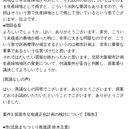
用地などを生産緑地から外して、それ以外の部分についてはそのま
ま生産緑地として残すと。こういう法的な要請もありますので、今
回はそういう形で生産緑地として残して頂いているという形でござ
います。以上です。
●増田会長
よろしいでしょうか。はい、ありがとうございます。多分、こうい
う未接道の農地が残った時に、非常に大きな問題なのですが、こう
いう形で区画整理が成立するというのは都市計画上、非常に重要な
要素であるという位置づけだと思います。
それではだいたい質疑が終わったかと思います。北部大阪都市計画
生産緑地地区の変更について、付議案件が妥当と判断し、原案通り
議決してよろしいでしょうか。
(異議なしの声)
はい、異議なしの回答でございます。ありがとうございます。原案
どおりお認めいただいたということでございます。ありがとうござ
いました。
案件3 箕面市立地適正化計画の検討について【報告】
●市(北急まちづくり推進課 鈴木主査)