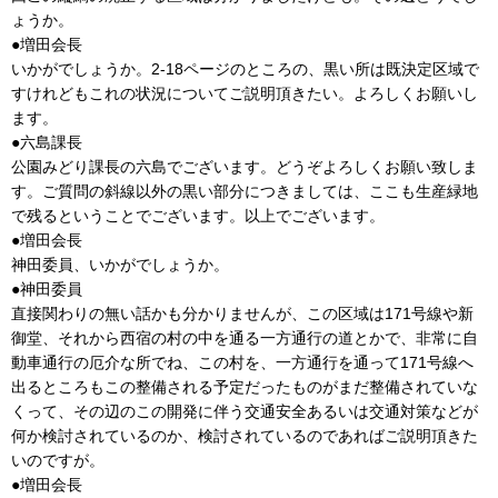
ょうか。
●増田会長
いかがでしょうか。2-18ページのところの、黒い所は既決定区域で
すけれどもこれの状況についてご説明頂きたい。よろしくお願いし
ます。
●六島課長
公園みどり課長の六島でございます。どうぞよろしくお願い致しま
す。ご質問の斜線以外の黒い部分につきましては、ここも生産緑地
で残るということでございます。以上でございます。
●増田会長
神田委員、いかがでしょうか。
●神田委員
直接関わりの無い話かも分かりませんが、この区域は171号線や新
御堂、それから西宿の村の中を通る一方通行の道とかで、非常に自
動車通行の厄介な所でね、この村を、一方通行を通って171号線へ
出るところもこの整備される予定だったものがまだ整備されていな
くって、その辺のこの開発に伴う交通安全あるいは交通対策などが
何か検討されているのか、検討されているのであればご説明頂きた
いのですが。
●増田会長