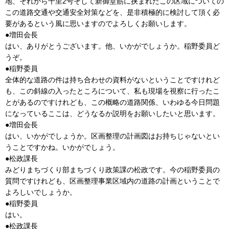
地、それから千里2号そして新御堂筋に挟まれたこの区域についての
この道路交通や交通安全対策などを、是非積極的に検討して頂く必
要があるという風に思いますのでよろしくお願いします。
●増田会長
はい、ありがとうございます。他、いかがでしょうか。稲野委員ど
うぞ。
●稲野委員
全体的な道路の件は持ち合わせの資料がないということですけれど
も、この斜線の入ったところについて、私も現場を視察に行ったこ
とがあるのですけれども、この概略の道路関係、いわゆる今日問題
になっているここは、どうなるか説明をお願いしたいと思います。
●増田会長
はい、いかがでしょうか。区画整理の計画図はお持ちじゃないとい
うことですかね。いかがでしょう。
●松政課長
みどりまちづくり部まちづくり政策課の松政です。今の稲野委員の
質問ですけれども、区画整理事業区域内の道路の計画ということで
よろしいでしょうか。
●稲野委員
はい。
●松政課長