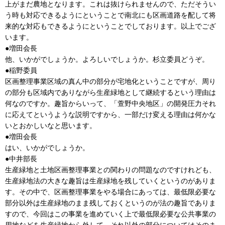
上がまだ農地となります。これは抜けられませんので、ただそうい
う時も対応できるようにということで南北にも区画道路を配して将
来的な対応もできるようにということでしております。以上でござ
います。
●増田会長
他、いかがでしょうか。よろしいでしょうか。杉立委員どうぞ。
●稲野委員
区画整理事業区域の真ん中の部分が宅地化ということですが、周り
の部分も区域内でありながら生産緑地として継続するという理由は
何なのですか。趣旨からいって、「萱野中央地区」の開発圧力それ
に応えてというような説明ですから、一部だけ変える理由は何かな
いとおかしいなと思います。
●増田会長
はい、いかがでしょうか。
●中井部長
生産緑地と土地区画整理事業との関わりの問題なのですけれども、
生産緑地法の大きな趣旨は生産緑地を残していくというのがありま
す。その中で、区画整理事業をやる場合にあっては、最低限必要な
部分以外は生産緑地のまま残しておくというのが法の趣旨でありま
すので、今回はこの事業を進めていく上で最低限必要な公共事業の