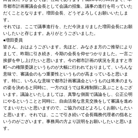
市都市計画審議会会長として会議の招集、議事の進行を司っていた
だくこととなります。増田会長、どうぞよろしくお願いいたしま
す。
それでは、ここで議事進行を、ただ今決まりました増田会長にお願
いしたいと存じます。ありがとうございました。
●増田委員
皆さん、おはようございます。先ほど、みなさま方のご推挙により
まして、昨期に引き続き、今期の会長を仰せつかりました。一言ご
挨拶を申し上げたいと思います。今の都市計画の状況を見ますと市
町への権限委譲というものが大幅に行われておりまして、いろんな
意味で、審議会のもつ重要性というものが高まっていると思いま
す。特に、いろんな意味で都市計画審議会というものは将来のまち
の姿を決めると同時に、一方のほうでは私権制限に及ぶこともござ
います。議論といたしましては、真摯な側面で議論をし、公正公明
にやるということと同時に、自由活発な意見交換をして審議を進め
てまいりたいと思いますので、ご協力のほどよろしくお願いしたい
と思います。それでは、ここで引き続いて会長職務代理者の指名と
いうのがございます。事務局の方より説明をお願いしたいと思いま
す。