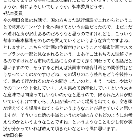
ょうか。特によろしいでしょうか。弘本委員どうぞ。
●弘本委員
今の増田会長のお話で、国の方もまだ試行錯誤でこれからというこ
とで将来のコンパクト化へ向けてというお話だったので、まだまだ
不透明な所が沢山あるのだろうなと思うのですけれども、こういう
都市の基本構造そのものを変えていくというような方向ですよね。
としますと、こちらで計画の位置付けということで都市計画マスタ
ープランの一部と見なされるという、まあそこはもちろん理解でき
るのですけれども市民の生活にものすごく深く関わってくる話だと
思いますので、そうすると例えば箕面市の総合計画との関係性はど
うなっていくのかですけどね、その辺りのこう整合をどう今後持っ
て、進めて行かれるのかをお聞きしたいのと。もう一つは、やはり
そのコンパクト化していく、人を集めて効率化していくという大き
な意味では間違ってはいないのかなと思うので、限られた人口が動
いていくわけですから、人口が減っていく場所も出てくる、空き家
が増えてくる場所も出てくるというようなことが起きていくと思い
ますが、そういった所の手当というのが国の方でもどのようにお考
えなのかというようなことですね、というようなことを少し何か状
況が分かっていれば教えて頂きたいなという風に思います。
●増田会長