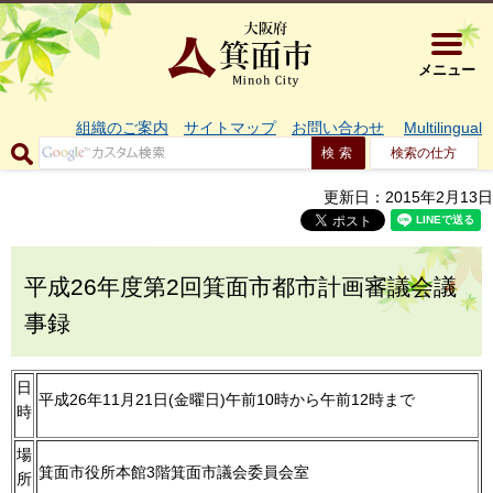
大阪府箕面市 
メニュー
組織のご案内
サイトマップ
お問い合わせ
Multilingual
検索の仕方
更新日：2015年2月13日
平成26年度第2回箕面市都市計画審議会議
事録
日
平成26年11月21日(金曜日)午前10時から午前12時まで
時
場
箕面市役所本館3階箕面市議会委員会室
所