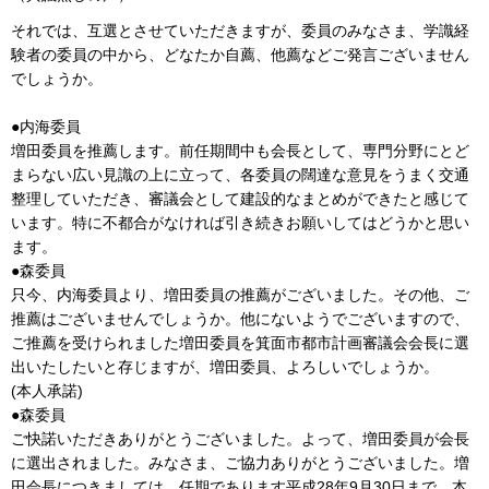
それでは、互選とさせていただきますが、委員のみなさま、学識経
験者の委員の中から、どなたか自薦、他薦などご発言ございません
でしょうか。
●内海委員
増田委員を推薦します。前任期間中も会長として、専門分野にとど
まらない広い見識の上に立って、各委員の闊達な意見をうまく交通
整理していただき、審議会として建設的なまとめができたと感じて
います。特に不都合がなければ引き続きお願いしてはどうかと思い
ます。
●森委員
只今、内海委員より、増田委員の推薦がございました。その他、ご
推薦はございませんでしょうか。他にないようでございますので、
ご推薦を受けられました増田委員を箕面市都市計画審議会会長に選
出いたしたいと存じますが、増田委員、よろしいでしょうか。
(本人承諾)
●森委員
ご快諾いただきありがとうございました。よって、増田委員が会長
に選出されました。みなさま、ご協力ありがとうございました。増
田会長につきましては、任期であります平成28年9月30日まで、本