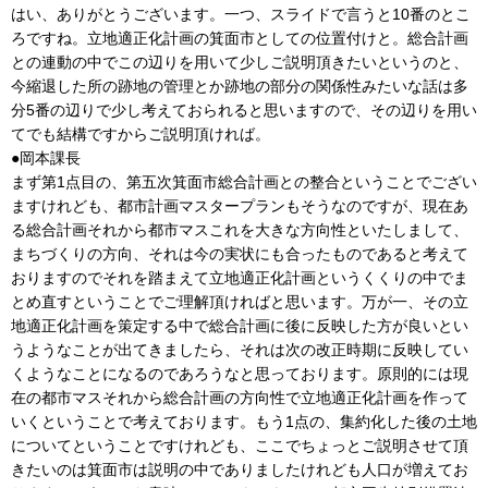
はい、ありがとうございます。一つ、スライドで言うと10番のとこ
ろですね。立地適正化計画の箕面市としての位置付けと。総合計画
との連動の中でこの辺りを用いて少しご説明頂きたいというのと、
今縮退した所の跡地の管理とか跡地の部分の関係性みたいな話は多
分5番の辺りで少し考えておられると思いますので、その辺りを用い
てでも結構ですからご説明頂ければ。
●岡本課長
まず第1点目の、第五次箕面市総合計画との整合ということでござい
ますけれども、都市計画マスタープランもそうなのですが、現在あ
る総合計画それから都市マスこれを大きな方向性といたしまして、
まちづくりの方向、それは今の実状にも合ったものであると考えて
おりますのでそれを踏まえて立地適正化計画というくくりの中でま
とめ直すということでご理解頂ければと思います。万が一、その立
地適正化計画を策定する中で総合計画に後に反映した方が良いとい
うようなことが出てきましたら、それは次の改正時期に反映してい
くようなことになるのであろうなと思っております。原則的には現
在の都市マスそれから総合計画の方向性で立地適正化計画を作って
いくということで考えております。もう1点の、集約化した後の土地
についてということですけれども、ここでちょっとご説明させて頂
きたいのは箕面市は説明の中でありましたけれども人口が増えてお