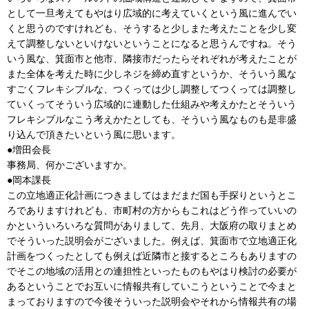
として一旦考えてもやはり広域的に考えていくという風に進んでい
くと思うのですけれども、そうすると少しまた考えたことを少し変
えて調整しないといけないということになると思うんですね。そう
いう風な、箕面市と他市、隣接市だったらそれぞれが考えたことが
また全体を考えた時に少しネジを締め直すというか、そういう風な
すごくフレキシブルな、つくっては少し調整してつくっては調整し
ていくってそういう広域的に連動した仕組みや考えかたとそういう
フレキシブルなこう考えかたとしても、そういう風なものも是非盛
り込んで頂きたいという風に思います。
●増田会長
事務局、何かございますか。
●岡本課長
この立地適正化計画につきましてはまだまだ国も手探りというとこ
ろでありますけれども、市町村の方からもこれはどう作っていいの
かといういろいろな質問がありまして、先月、大阪府の取りまとめ
でそういった説明会がございました。例えば、箕面市で立地適正化
計画をつくったとしても例えば近隣市と接するところもありますの
でそこの地域の活用との連担性といったものもやはり検討の必要が
あるということでお互いに情報共有していこうということで今まと
まっておりますので今後そういった説明会やそれから情報共有の場