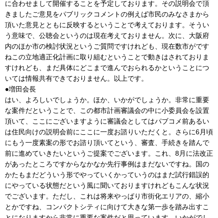
に合わせまして開催することを予定しております。その説明会で頂
きましたご意見をパブリックコメントの例えば市民のみなさまから
頂いた意見とともに反映するということで考えております。そうい
う意味で、公聴会というのは現在考えておりません。次に、大阪府
内のほか市の検討状況というご質問ですけれども、現在数市がです
ねこの立地適正化計画に取り組むということで動きはされておりま
すけれども、まだ具体にどこまで進んでおられるかということにつ
いては情報共有できておりません。以上です。
●増田会長
はい、よろしいでしょうか。ほか、いかがでしょうか。非常に重要
な案件だということで、この都市計画審議会の中に小委員会を設置
頂いて、ここにございますように審議会としてはパブコメ前あるい
は住民向けの説明会前にここに一度お諮りいただくと。さらに6月頃
にもう一度素案の形でお諮り頂いてという、審査、手続きを踏んで
前に進めていきたいというご提案でございます。これ、8月に法改正
があったところですからなかなか先行事例はまだないですね。国の
かたもまだどういう形でやっていくかっていうのはまだ試行錯誤的
にやっている状態だという風に聞いておりますけれどもこんな状況
でございます。ただし、これは将来やっぱり市街化エリアの、縮小
とかですね、コンパクトシティに向けて大きな第一歩を踏み出すこ
とになりますから非常に重要な案件だと思っています。いかがでし