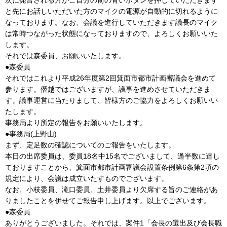
と先にお話しいただいた方のマイクの電源が自動的に切れるように
なっております。なお、会議を進行していただきます議長のマイク
は常時つながった状態になっておりますので、よろしくお願いいた
します。
それでは森委員、お願いいたします。
●森委員
それではこれより平成26年度第2回箕面市都市計画審議会を進めて
参ります。僭越ではございますが、議事を進めさせていただきま
す。議事運営に当たりまして、皆様方のご協力をよろしくお願いい
たします。
事務局より所定の報告をお願いいたします。
●事務局(上野山)
まず、定足数の確認についてのご報告をいたします。
本日の出席委員は、委員18名中15名でございまして、過半数に達し
ておりますことから、箕面市都市計画審議会設置条例第6条第2項の
規定により、会議は成立いたすものでございます。
なお、小枝委員、滝口委員、土井委員より欠席する旨のご連絡があ
りましたことを併せてご報告申し上げます。以上でございます。
●森委員
ありがとうございました。それでは、案件1「会長の選出及び会長職