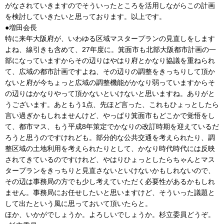
がなされていきますのでそういったところを活用しながらこの計画
を検討していきたいと思っております。以上です。
●増田会長
特に来年大阪府が、いわゆる区域マスタープランの見直しをします
よね、線引きも含めて、27年度に。箕面市も北部大阪都市計画の一
部になっていますからその辺りはやはり府とかなり協議を重ねられ
て、広域の都市計画ですよね、その辺りの調整をきっちりして頂か
ないと府が今ちょっと広域の調整機能がかなり弱っていますからそ
の辺りはかなりやって頂かないといけないと思いますね。ありがと
うございます。あともう1点、先ほど言った、これもひょっとしたら
言い過ぎかもしれませんけど、やっぱり箕面市もどこかで覚悟をし
て、都市マス、もう平成8年策定でかなりの改訂時期を迎えているだ
ろうと思うのですけれども。部分的な公共交通を考えられたり、調
整区域の土地利用を考えられたりとして、かなり時代時代には反映
されてきているのですけれど、やはりひょっとしたらちゃんとマス
タープランをきっちりと見直さないといけないかもしれないので、
その辺は事務局の方でも少し考えていただく必要性があるかもしれ
ません。事務局にお任せしたいと思いますけど、そういった議題と
して出たという風に思っておいて頂いたらと。
ほか、いかがでしょうか。よろしいでしょうか。杉立委員どうぞ。