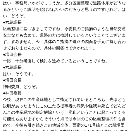
はい、事務局いかがでしょうか。多分区画整理で道路体系がどうな
るかというご説明を頂ければいいのだろうと思うのですけれど。は
い、どうぞ。
●六島課長
区画整理に基づきましてですね、今委員のご指摘のような当然交通
安全なども含めて、道路の方は検討しているということでございま
す。すみません、今、具体のご指摘の道路の図面を手元に持ち合わ
せておりませんので、具体の回答はできかねます。
●増田会長
一応、十分考慮して検討を進めているということですね。
●六島課長
はい、そうです。
●増田会長
神田委員、どうぞ。
●神田委員
今後、現在この生産緑地として指定されているところも、先ほども
説明があったようにこの主たる従事者の病気や怪我や死亡でどんど
んこの生産緑地の指定解除という、廃止ということは起こってくる
可能性もありますからそういう点では今回のこの区画整理の件も含
めて、今後も引き続きこの地域全体、西宿の171号線とこの船場団