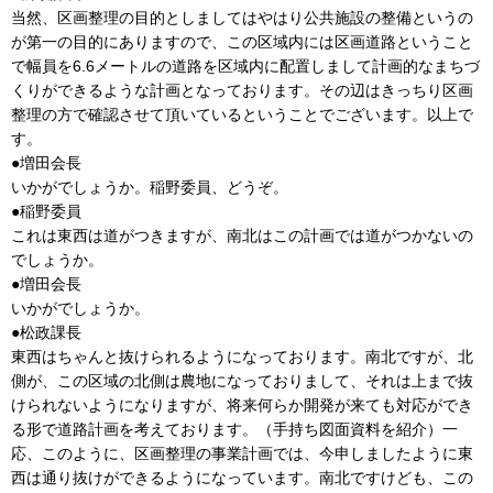
当然、区画整理の目的としましてはやはり公共施設の整備というの
が第一の目的にありますので、この区域内には区画道路ということ
で幅員を6.6メートルの道路を区域内に配置しまして計画的なまちづ
くりができるような計画となっております。その辺はきっちり区画
整理の方で確認させて頂いているということでございます。以上で
す。
●増田会長
いかがでしょうか。稲野委員、どうぞ。
●稲野委員
これは東西は道がつきますが、南北はこの計画では道がつかないの
でしょうか。
●増田会長
いかがでしょうか。
●松政課長
東西はちゃんと抜けられるようになっております。南北ですが、北
側が、この区域の北側は農地になっておりまして、それは上まで抜
けられないようになりますが、将来何らか開発が来ても対応ができ
る形で道路計画を考えております。（手持ち図面資料を紹介）一
応、このように、区画整理の事業計画では、今申しましたように東
西は通り抜けができるようになっています。南北ですけども、この