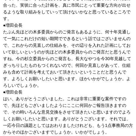
合った、実状に合った計画を、真に市民にとって重要な方向が出せ
るような取り組みをしていって頂けないかなと思っているところで
す。
●増田会長
たぶん先ほどの木多委員からのご発言もあるように、何十年見通し
て一気にこれだけの短い期間でできるという話ではございませんの
で、これからの見直しの仕組みを、その辺りを入れた計画にしてお
いて欲しいというのが先ほどの木多委員からのご発言だと思うんで
すね。今の杉立委員からのご発言も、長大なやつを今30年見越して
ぎっちりしたものもつくれないので、何回か見直しがあって、仕組
みも含めて計画を考えておいて頂きたいということだと思うんで
す。よろしくお願いしたいと思います。ほかいかがでしょうか。よ
ろしいでしょうか。
●増田会長
はい、ありがとうございました。これは非常に重要な案件ですの
で、先ほどもございましたようにここに何回かご報告頂きますの
で、その時いろんな意見交換をさせて頂きたいと思いますのでよろ
しくお願いしたいと思います。ありがとうございます。それでは、
一応今日の議題としてはおわりましたけれども、もう1点事務局の方
からそのほかございますでしょうか。いかがでしょう。