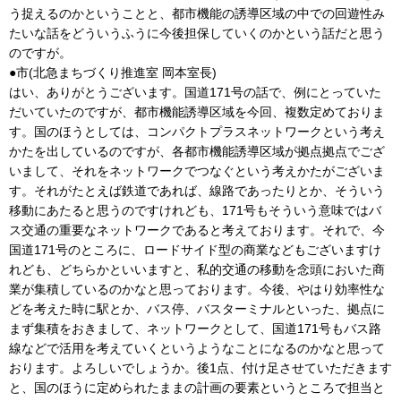
う捉えるのかということと、都市機能の誘導区域の中での回遊性み
たいな話をどういうふうに今後担保していくのかという話だと思う
のですが。
●市(北急まちづくり推進室 岡本室長)
はい、ありがとうございます。国道171号の話で、例にとっていた
だいていたのですが、都市機能誘導区域を今回、複数定めておりま
す。国のほうとしては、コンパクトプラスネットワークという考え
かたを出しているのですが、各都市機能誘導区域が拠点拠点でござ
いまして、それをネットワークでつなぐという考えかたがございま
す。それがたとえば鉄道であれば、線路であったりとか、そういう
移動にあたると思うのですけれども、171号もそういう意味ではバ
ス交通の重要なネットワークであると考えております。それで、今
国道171号のところに、ロードサイド型の商業などもございますけ
れども、どちらかといいますと、私的交通の移動を念頭においた商
業が集積しているのかなと思っております。今後、やはり効率性な
どを考えた時に駅とか、バス停、バスターミナルといった、拠点に
まず集積をおきまして、ネットワークとして、国道171号もバス路
線などで活用を考えていくというようなことになるのかなと思って
おります。よろしいでしょうか。後1点、付け足させていただきます
と、国のほうに定められたままの計画の要素というところで担当と