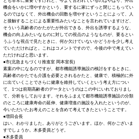
とも非常に重要ですけれど、今よく言われているのはやはり、外出
機会をいかに増やすかという、要するに家にずっと閉じこもってい
るのではなくて、外出機会の回数を増やすということによって、人
と接触することによる重要性みたいなことを言われていますけど、
そういう高齢者のかたがたが外出できる、外出を誘導するような、
機会の向上みたいなものに対しての視点のようなものが、要るとい
うふうな視点で見たときに、何か欠けていないかどうかを少し考え
ていただければと。これはコメントですので、今後の中で考えてい
ただければと思います。
●市(北急まちづくり推進室 岡本室長)
素案の中になるのですが、都市機能誘導施設の検討をするときに、
高齢者のかたでも介護を必要とされるかたと、健康で、積極的に外
に出ていくことでさらに健康を維持していくという考え方につい
て、1つは前期高齢者のデータというのはこの中にいれておりまし
て、分析をしております。それをふまえて都市機能誘導施設の分類
のところに建康寿命の延伸、健康増進の施設を入れたというのが、
今いただいたお考えのことを含めて考えてきたということです。
●増田会長
はい、わかりました。ありがとうございます。ほか、何かございま
すでしょうか。木多委員どうぞ。
●木多委員