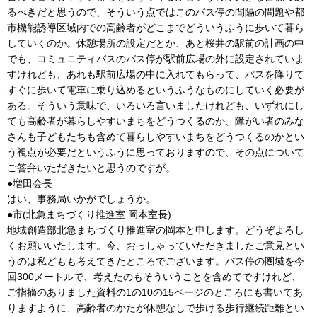
るべきだと思うので、そういう点ではこのバス停の間隔の問題や都
市機能誘導区域内での高齢者がどこまでどういうふうに歩いて暮ら
していくのか。休憩場所の設定だとか、あと桜井の駅前の計画の中
でも、コミュニティバスのバス停が駅前広場の外に設定されていま
すけれども、あれも駅前広場の中に入れてもらって、バスを降りて
すぐに歩いて電車に乗り込めるというふうなものにしていく必要が
ある。そういう意味で、いろいろ言いましたけれども、いずれにし
ても高齢者が暮らしやすいまちをどうつくるのか、障がい者のみな
さんも子どもたちも含めて暮らしやすいまちをどうつくるのかとい
う視点が必要だというふうに思っておりますので、その点について
ご答弁いただきたいと思うのですが。
●増田会長
はい、事務局いかがでしょうか。
●市(北急まちづくり推進室 岡本室長)
地域創造部北急まちづくり推進室の岡本と申します。どうぞよろし
くお願いいたします。今、おっしゃっていただきましたご意見とい
うのは私どもも考えてきたところでございます。バス停の圏域を今
回300メートルで、考えたのもそういうことを含めてですけれど、
ご指摘のありました資料の1の10の15ページのところにも書いてあ
りますように、高齢者のかたが休憩なしで歩ける歩行継続距離とい