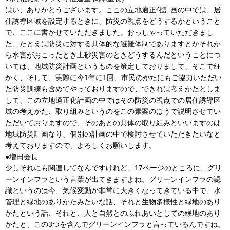
はい、ありがとうございます。ここの立地適正化計画の中では、居
住誘導区域を設定するときに、防災の視点をどうするかということ
で、ここに書かせていただきました。おっしゃっていただきまし
た、たとえば防災に対する具体的な避難体制でありますとかそれか
ら水害がおこったとき土砂災害のときどうするんだということにつ
いては、地域防災計画というものを策定しておりまして、そこで細
かく、そして、実際に今1年に1回、市民のかたにもご協力いただい
た防災訓練も含めてやっておりますので、できれば考えかたとしま
して、この立地適正化計画の中ではその防災の視点での居住誘導区
域の考えかた、取り組みというのをこの素案のほうで説明させてい
ただいておりますので、そのあとの具体の取り組みといいますのは
地域防災計画なり、個別の計画の中で検討させていただきたいなと
考えておりますので、よろしくお願いします。
●増田会長
少しそれにも関連してなんですけれど、17ページのところに、グリ
ーンインフラという言葉が出てきますよね。グリーンインフラの認
識というのは今、気候変動が非常に大きくなってきている中で、水
管理と緑地のありかたみたいな話、それと生物多様性と緑地のあり
かたという話、それと、人と自然とのふれあいとしての緑地のあり
かたと、この3つを含んでグリーンインフラと言っているんですね。