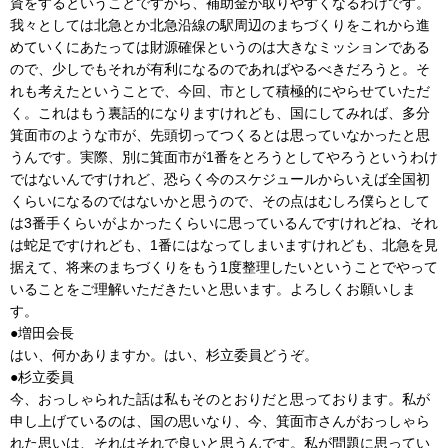
資をするということですから、補助金が取りやすくなるわけです。
我々としては北急とか北急沿線の駅周辺のまちづくりをこれから進
めていくにあたっては財源確保というのは大きなミッションである
ので、少しでもそれが有利になるのであればやるべきだろうと。そ
れも考えたということで、今回、市として積極的にやらせていただ
く。これはもう裏話的になりますけれども、国にしてみれば、多分
箕面市のような市が、先頭切ってつくるとは思っていなかったと思
うんです。実際、別に箕面市が1番をとろうとしてやろうというわけ
ではないんですけれど、恐らく今のスケジュールからいえば全国初
くらいになるのではないかと思うので、その点はむしろ僕らとして
は3番手くらいがよかったくらいに思っているんですけれどね、それ
は蛇足ですけれども、1番にはなってしまいますけれども、北急を見
据えて、将来のまちづくりをもう1度整理したいということでやって
いることをご理解いただきたいと思います。よろしくお願いしま
す。
●増田会長
はい、何かありますか。はい、杉立委員どうぞ。
●杉立委員
今、おっしゃられた話は私もそのとおりだと思っております。私が
申し上げているのは、国の思いなり、今、箕面市さんがおっしゃら
れた思いは、それはそれで良いと思うんです。私が問題に思ってい