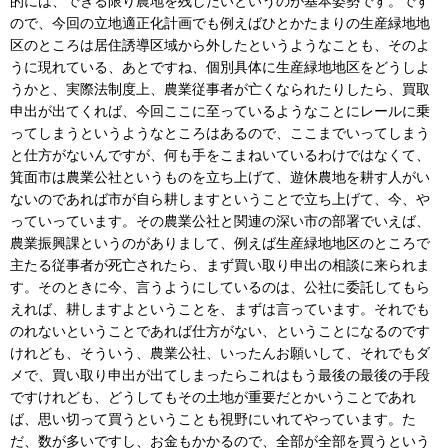
的には、できる限り農地を残したいというのが基本姿勢です。です
ので、今回の立地適正化計画でも例えばひとかたまりの生産緑地地
区のところは居住誘導区域から外したというようなことも、そのよ
うに現れている、あとですね、個別具体に生産緑地地区をどうしよ
うかと、実際法制度上、農業従事者が亡くなられたりしたら、買取
申出が出てくれば、今回ここに至っているようなことにレールに乗
ってしまうというようなところはあるので、ここまでいってしまう
と仕方がないんですが、何も手をこまねいているわけではなくて、
箕面市は農業公社というものを立ち上げて、遊休農地を耕す人がい
ないのであれば市が自ら耕しますということで立ち上げて、今、や
っていっています。その農業公社と関連の深い市の部署でいえば、
農業振興課というのがありまして、例えば生産緑地地区のところで
主たる従事者が死亡されたら、まず買い取り申出の相談に来られま
す。そのときに今、言うようにしているのは、公社に委託してもら
えれば、耕しますよということを、まずは言っています。それでも
のれないということであれば仕方がない、ということになるのです
けれども、そういう、農業公社、いったんお願いして、それでもダ
メで、買い取り申出が出てしまったらこれはもう最後の最後の手段
ですけれども、どうしてもその土地が重要だとかいうことであれ
ば、思い切って買うということも視野にいれてやっています。た
だ、数が多いですし、お金もかかるので、全部が全部を買うという