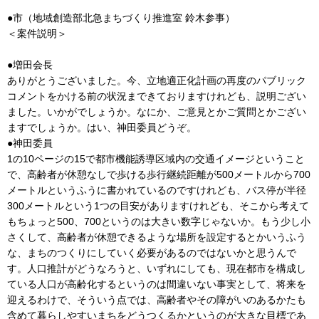
●市（地域創造部北急まちづくり推進室 鈴木参事）
＜案件説明＞
●増田会長
ありがとうございました。今、立地適正化計画の再度のパブリック
コメントをかける前の状況まできておりますけれども、説明ござい
ました。いかがでしょうか。なにか、ご意見とかご質問とかござい
ますでしょうか。はい、神田委員どうぞ。
●神田委員
1の10ページの15で都市機能誘導区域内の交通イメージということ
で、高齢者が休憩なしで歩ける歩行継続距離が500メートルから700
メートルというふうに書かれているのですけれども、バス停が半径
300メートルという1つの目安がありますけれども、そこから考えて
もちょっと500、700というのは大きい数字じゃないか。もう少し小
さくして、高齢者が休憩できるような場所を設定するとかいうふう
な、まちのつくりにしていく必要があるのではないかと思うんで
す。人口推計がどうなろうと、いずれにしても、現在都市を構成し
ている人口が高齢化するというのは間違いない事実として、将来を
迎えるわけで、そういう点では、高齢者やその障がいのあるかたも
含めて暮らしやすいまちをどうつくるかというのが大きな目標であ