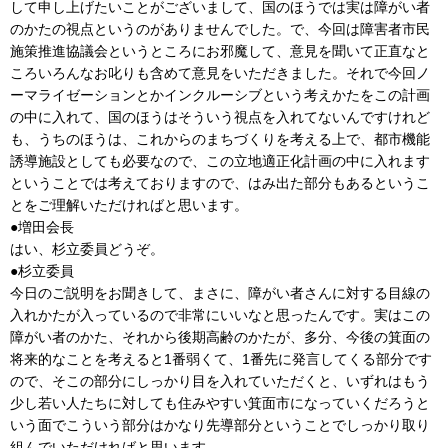
して申し上げたいことがございまして、国のほうでは実は障がい者
のかたの視点というのがありませんでした。で、今回は障害者市民
施策推進協議会というところにお邪魔して、意見を聞いて正直なと
ころいろんなお叱りも含めて意見をいただきました。それで今回ノ
ーマライゼーションとかインクルーシブという考えかたをこの計画
の中に入れて、国のほうはそういう視点を入れてないんですけれど
も、うちのほうは、これからのまちづくりを考える上で、都市機能
誘導施設としても必要なので、この立地適正化計画の中に入れます
ということでは考えておりますので、はみ出た部分もあるというこ
とをご理解いただければと思います。
●増田会長
はい、杉立委員どうぞ。
●杉立委員
今日のご説明をお聞きして、まさに、障がい者さんに対する目線の
入れかたが入っているので非常にいいなと思ったんです。実はこの
障がい者のかた、それから後期高齢のかたが、多分、今後の箕面の
将来的なことを考えると1番弱くて、1番先に発言してくる部分です
ので、そこの部分にしっかり目を入れていただくと、いずれはもう
少し若い人たちに対しても住みやすい箕面市になっていくだろうと
いう面でこういう部分はかなり先導部分ということでしっかり取り
組んでいただければと思います。