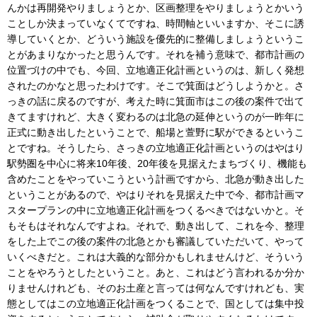
んかは再開発やりましょうとか、区画整理をやりましょうとかいう
ことしか決まっていなくてですね、時間軸といいますか、そこに誘
導していくとか、どういう施設を優先的に整備しましょうというこ
とがあまりなかったと思うんです。それを補う意味で、都市計画の
位置づけの中でも、今回、立地適正化計画というのは、新しく発想
されたのかなと思ったわけです。そこで箕面はどうしようかと。さ
っきの話に戻るのですが、考えた時に箕面市はこの後の案件で出て
きてますけれど、大きく変わるのは北急の延伸というのが一昨年に
正式に動き出したということで、船場と萱野に駅ができるというこ
とですね。そうしたら、さっきの立地適正化計画というのはやはり
駅勢圏を中心に将来10年後、20年後を見据えたまちづくり、機能も
含めたことをやっていこうという計画ですから、北急が動き出した
ということがあるので、やはりそれを見据えた中で今、都市計画マ
スタープランの中に立地適正化計画をつくるべきではないかと。そ
もそもはそれなんですよね。それで、動き出して、これを今、整理
をした上でこの後の案件の北急とかも審議していただいて、やって
いくべきだと。これは大義的な部分かもしれませんけど、そういう
ことをやろうとしたということ。あと、これはどう言われるか分か
りませんけれども、そのお土産と言っては何なんですけれども、実
態としてはこの立地適正化計画をつくることで、国としては集中投