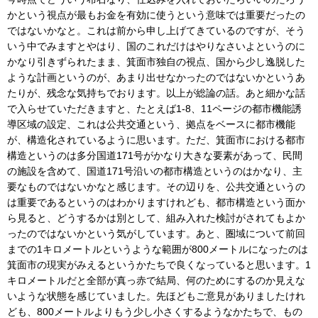
かという視点が最もお金を有効に使うという意味では重要だったの
ではないかなと。これは前から申し上げてきているのですが、そう
いう中でみますとやはり、国のこれだけはやりなさいよというのに
かなり引きずられたまま、箕面市独自の視点、国から少し逸脱した
ような計画というのが、あまり出せなかったのではないかというあ
たりが、残念な気持ちでおります。以上が総論の話。あと細かな話
で入らせていただきますと、たとえば1-8、11ページの都市機能誘
導区域の設定、これは公共交通という、拠点をベースに都市機能
が、構造化されているように思います。ただ、箕面市における都市
構造というのは多分国道171号がかなり大きな要素があって、民間
の施設を含めて、国道171号沿いの都市構造というのはかなり、主
要なものではないかなと感じます。その辺りを、公共交通というの
は重要であるというのはわかりますけれども、都市構造という面か
ら見ると、どうするかは別として、組み入れた検討がされてもよか
ったのではないかという気がしています。あと、圏域について前回
までの1キロメートルというような範囲が800メートルになったのは
箕面市の現実がみえるというかたちで良くなっていると思います。1
キロメートルだと全部が真っ赤で結局、何のためにするのか見えな
いような状態を感じていました。先ほどもご意見がありましたけれ
ども、800メートルよりもう少し小さくするようなかたちで、もの