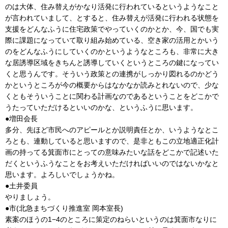
のは大体、住み替えがかなり活発に行われているというようなこと
が言われていまして、とすると、住み替えが活発に行われる状態を
支援をどんなふうに住宅政策でやっていくのかとか、今、国でも実
際に課題になっていて取り組み始めている、空き家の活用とかいう
のをどんなふうにしていくのかというようなところも、非常に大き
な居誘導区域をきちんと誘導していくというところの鍵になってい
くと思うんです。そういう政策との連携がしっかり図れるのかどう
かというところが今の概要からはなかなか読みとれないので、少な
くともそういうことに関わる計画なのであるということをどこかで
うたっていただけるといいのかな、というふうに思います。
●増田会長
多分、先ほど市民へのアピールとか説明責任とか、いうようなとこ
ろとも、連動していると思いますので、是非ともこの立地適正化計
画の持ってる箕面市にとっての意味みたいな話をどこかで記述いた
だくというふうなことをお考えいただければいいのではないかなと
思います。よろしいでしょうかね。
●土井委員
やりましょう。
●市(北急まちづくり推進室 岡本室長)
素案のほうの1−4のところに策定のねらいというのは箕面市なりに