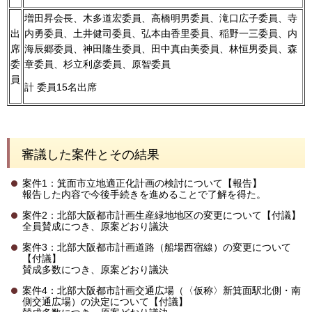
増田昇会長、木多道宏委員、高橋明男委員、滝口広子委員、寺
出
内勇委員、土井健司委員、弘本由香里委員、稲野一三委員、内
席
海辰郷委員、神田隆生委員、田中真由美委員、林恒男委員、森
委
章委員、杉立利彦委員、原智委員
員
計 委員15名出席
審議した案件とその結果
案件1：箕面市立地適正化計画の検討について【報告】
報告した内容で今後手続きを進めることで了解を得た。
案件2：北部大阪都市計画生産緑地地区の変更について【付議】
全員賛成につき、原案どおり議決
案件3：北部大阪都市計画道路（船場西宿線）の変更について
【付議】
賛成多数につき、原案どおり議決
案件4：北部大阪都市計画交通広場（〈仮称〉新箕面駅北側・南
側交通広場）の決定について【付議】