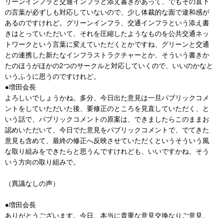
リーンインフラと交通インフラと添え書きがあって、でもその直下
の言葉が必ずしも対応していないので、少し体裁的な面で違和感が
あるのですけれど。グリーンインフラ、交通インフラという添え書
きはとっていただいて、それを圧縮したようなものを公共交通ネッ
トワークという言葉に変えていただくとかですね、グリーンと交通
との連携した新たなインフラストラクチャーとか、そういう書きか
たのほうがほかの2つのサークルと対応していくので、いいのかなと
いうふうに思うのですけれど。
●増田会長
よろしいでしょうかね。多分、今日出た意見は一旦パブリックコメ
ントをしていただいた後、要修正のところを見直していただく、と
いう話で、パブリックコメントの原案は、できましたらこのままお
認めいただいて、今日でた意見をパブリックコメントで、でてきた
意見も含めて、最終の修正へ反映させていただくというそういう風
な取り組みをできたらと思うんですけれども、いいですかね、そう
いう方向の取り組みで。
（異議なしの声）
●増田会長
ありがとうございます。今日、本当に貴重な意見交換なりご意見、