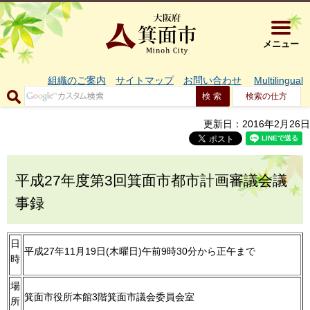
大阪府箕面市 
メニュー
組織のご案内
サイトマップ
お問い合わせ
Multilingual
検索の仕方
更新日：2016年2月26日
平成27年度第3回箕面市都市計画審議会議
事録
日
平成27年11月19日(木曜日)午前9時30分から正午まで
時
場
箕面市役所本館3階箕面市議会委員会室
所