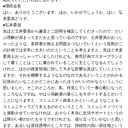
●増田会長
はい、ありがとうございます。ほか、いかがでしょうか。はい、弘
本委員どうぞ。
●弘本委員
先ほど土井委員から趣旨とご説明を補足してくださったので、だい
ぶ理解が深まってきたかと思っているのですが、土井委員がおっし
ゃったような、各部署が抱える問題をつないでいくという役割がこ
の計画では非常に大きいのだということを考えますと、先ほど木多
委員もおっしゃっていましたけれども、都市計画マスタープランと
して書くことはここに書かれていることに主としてなるんでしょう
けれど、ほかの政策領域に対して大きな影響を及ぼしていくといい
ますか、それを横断するようなものなのであるということがわかる
記述みたいなことがどこかにあったほうがいいのかなというふうに
思いました。そこのところが、私、拝見していて一番心配になった
ところなんですね。やはり高齢者の暮らしをサポートするとかいう
ことになりますと、コミュニティ政策とかといったようなことを、
コミュニティでどう支えるのかというところ、コミュニティづくり
と連動させていかなければ、おそらく本当に生活サポートというの
は障がい者のかたもそうですけれども、成り立っていかないと思い
ます。あるいは居住誘導のところでは、持続性の高い居住地という