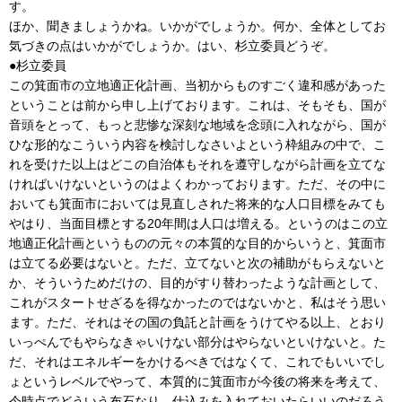
す。
ほか、聞きましょうかね。いかがでしょうか。何か、全体としてお
気づきの点はいかがでしょうか。はい、杉立委員どうぞ。
●杉立委員
この箕面市の立地適正化計画、当初からものすごく違和感があった
ということは前から申し上げております。これは、そもそも、国が
音頭をとって、もっと悲惨な深刻な地域を念頭に入れながら、国が
ひな形的なこういう内容を検討しなさいよという枠組みの中で、こ
れを受けた以上はどこの自治体もそれを遵守しながら計画を立てな
ければいけないというのはよくわかっております。ただ、その中に
おいても箕面市においては見直しされた将来的な人口目標をみても
やはり、当面目標とする20年間は人口は増える。というのはこの立
地適正化計画というものの元々の本質的な目的からいうと、箕面市
は立てる必要はないと。ただ、立てないと次の補助がもらえないと
か、そういうためだけの、目的がすり替わったような計画として、
これがスタートせざるを得なかったのではないかと、私はそう思い
ます。ただ、それはその国の負託と計画をうけてやる以上、とおり
いっぺんでもやらなきゃいけない部分はやらないといけないと。た
だ、それはエネルギーをかけるべきではなくて、これでもいいでし
ょというレベルでやって、本質的に箕面市が今後の将来を考えて、
今時点でどういう布石なり、仕込みを入れておいたらいいのだろう