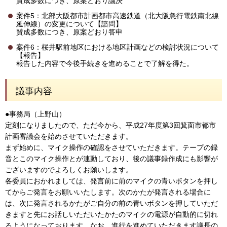
賛成多数につき、原案どおり議決
案件5：北部大阪都市計画都市高速鉄道（北大阪急行電鉄南北線
延伸線）の変更について【諮問】
賛成多数につき、原案どおり答申
案件6：桜井駅前地区における地区計画などの検討状況について
【報告】
報告した内容で今後手続きを進めることで了解を得た。
議事内容
●事務局（上野山）
定刻になりましたので、ただ今から、平成27年度第3回箕面市都市
計画審議会を始めさせていただきます。
まず始めに、マイク操作の確認をさせていただきます。テープの録
音とこのマイク操作とが連動しており、後の議事録作成にも影響が
ございますのでよろしくお願いします。
各委員におかれましては、発言前に前のマイクの青いボタンを押し
てからご発言をお願いいたします。次のかたが発言される場合に
は、次に発言されるかたがご自分の前の青いボタンを押していただ
きますと先にお話しいただいたかたのマイクの電源が自動的に切れ
るようになっております。なお、進行を進めていただきます議長の