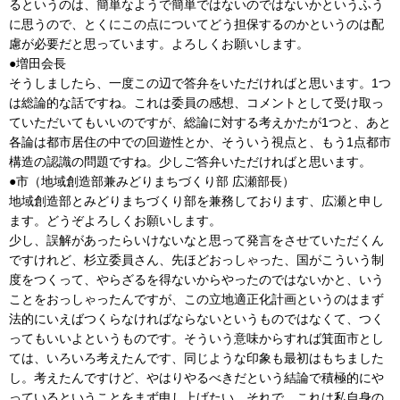
るというのは、簡単なようで簡単ではないのではないかというふう
に思うので、とくにこの点についてどう担保するのかというのは配
慮が必要だと思っています。よろしくお願いします。
●増田会長
そうしましたら、一度この辺で答弁をいただければと思います。1つ
は総論的な話ですね。これは委員の感想、コメントとして受け取っ
ていただいてもいいのですが、総論に対する考えかたが1つと、あと
各論は都市居住の中での回遊性とか、そういう視点と、もう1点都市
構造の認識の問題ですね。少しご答弁いただければと思います。
●市（地域創造部兼みどりまちづくり部 広瀬部長）
地域創造部とみどりまちづくり部を兼務しております、広瀬と申し
ます。どうぞよろしくお願いします。
少し、誤解があったらいけないなと思って発言をさせていただくん
ですけれど、杉立委員さん、先ほどおっしゃった、国がこういう制
度をつくって、やらざるを得ないからやったのではないかと、いう
ことをおっしゃったんですが、この立地適正化計画というのはまず
法的にいえばつくらなければならないというものではなくて、つく
ってもいいよというものです。そういう意味からすれば箕面市とし
ては、いろいろ考えたんです、同じような印象も最初はもちました
し。考えたんですけど、やはりやるべきだという結論で積極的にや
っているということをまず申し上げたい。それで、これは私自身の