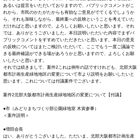
あるいは提言をいただいておりますので、パブリックコメントがこ
れから、市民のかたがたからも有効なご意見がでてくるでしょうか
ら、それも加味しながら、最終案への反映ということを考えていた
だければと思いますので。よろしくお願いしたいと思います。それ
では、ありがとうございました。本日説明いただいた内容でまずパ
ブリックコメントをすすめていただきたいと思います。本日の意見
の反映についてはまたご検討いただいて、ここでもう一度ご議論で
きる最終確認ができる場があろうかと思いますので、よろしくお願
いしたいと思います。
それでは続きまして、案件2これは例年の話ですけれども、北部大阪
都市計画生産緑地地区の変更について市より説明をお願いしたいと
思います。これについては付議案件でございます。
案件2北部大阪都市計画生産緑地地区の変更について【付議】
●市（みどりまちづくり部公園緑地室 木寅参事）
＜案件説明＞
●増田会長
はい、ありがとうございました。ただいま、北部大阪都市計画生産