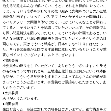
味で市が、あるいは自治体が持つ全ての部署が関わってそこに市が
抱える問題をみんなで解いていこうと。それを自律的にやっていこ
うと。そういう姿勢を示してその取り組みに先鞭をつけるのが立地
適正化計画です。従って、バリアフリーとかそういった問題はむし
ろバリアフリーの問題単体ではなく、ほかにいろんなことが関わっ
てくると、そういうことを認識していただいた上で、その部署でよ
り深い問題解決を図っていただく、そういう為の計画であると。い
ろんな意味でより深い問題解決を図っていただくとそういう為の計
画なんです。実はそういう戦略が、日本のまちづくりにはなかっ
た。それを箕面市が全国でまず最初に取組んでいるということが重
要なポイントでございます。以上でございます。
●増田会長
小委員会の座長をしていただいて、ありがとうございます。中身そ
のものもそうですけれども、立地適正化計画とは何かという根本的
な話が、こういう意見交換をすることによってみなさんの理解が深
まっていこうかと思います。有意義なご議論をいただきまして、あ
りがとうございます。
●土井委員
ありがとうございます。
●増田会長
先ほど言った、各論に対しての答弁はございますか。都市構造をど