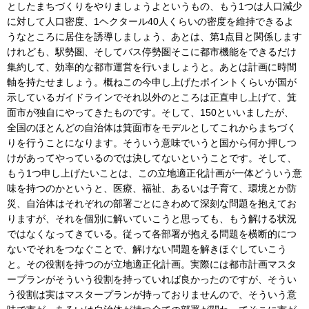
としたまちづくりをやりましょうよというもの、もう1つは人口減少
に対して人口密度、1ヘクタール40人くらいの密度を維持できるよ
うなところに居住を誘導しましょう、あとは、第1点目と関係します
けれども、駅勢圏、そしてバス停勢圏そこに都市機能をできるだけ
集約して、効率的な都市運営を行いましょうと。あとは計画に時間
軸を持たせましょう。概ねこの今申し上げたポイントくらいが国が
示しているガイドラインでそれ以外のところは正直申し上げて、箕
面市が独自にやってきたものです。そして、150といいましたが、
全国のほとんどの自治体は箕面市をモデルとしてこれからまちづく
りを行うことになります。そういう意味でいうと国から何か押しつ
けがあってやっているのでは決してないということです。そして、
もう1つ申し上げたいことは、この立地適正化計画が一体どういう意
味を持つのかというと、医療、福祉、あるいは子育て、環境とか防
災、自治体はそれぞれの部署ごとにきわめて深刻な問題を抱えてお
りますが、それを個別に解いていこうと思っても、もう解ける状況
ではなくなってきている。従って各部署が抱える問題を横断的につ
ないでそれをつなぐことで、解けない問題を解きほぐしていこう
と。その役割を持つのが立地適正化計画。実際には都市計画マスタ
ープランがそういう役割を持っていれば良かったのですが、そうい
う役割は実はマスタープランが持っておりませんので、そういう意