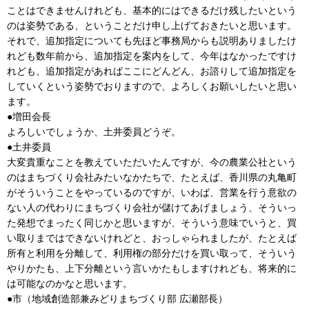
ことはできませんけれども、基本的にはできるだけ残したいという
のは姿勢である、ということだけ申し上げておきたいと思います。
それで、追加指定についても先ほど事務局からも説明ありましたけ
れども数年前から、追加指定を案内をして、今年はなかったですけ
れども、追加指定があればここにどんどん、お諮りして追加指定を
していくという姿勢でおりますので、よろしくお願いしたいと思い
ます。
●増田会長
よろしいでしょうか、土井委員どうぞ。
●土井委員
大変貴重なことを教えていただいたんですが、今の農業公社という
のはまちづくり会社みたいなかたちで、たとえば、香川県の丸亀町
がそういうことをやっているのですが、いわば、営業を行う意欲の
ない人の代わりにまちづくり会社が儲けてあげましょう、そういっ
た発想でまったく同じかと思いますが、そういう意味でいうと、買
い取りまではできないけれどと、おっしゃられましたが、たとえば
所有と利用を分離して、利用権の部分だけを買い取って、そういう
やりかたも、上下分離という言いかたもしますけれども、将来的に
は可能なのかなと思います。
●市（地域創造部兼みどりまちづくり部 広瀬部長）