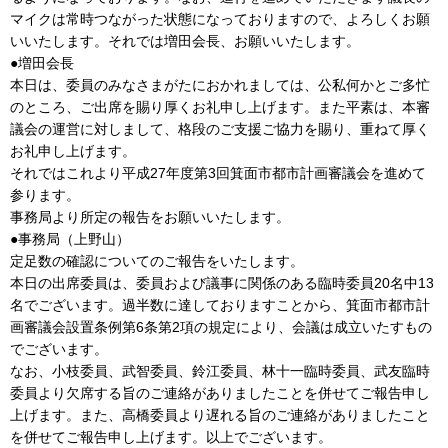
マイクは常時つながった状態になっておりますので、よろしくお願
いいたします。それでは増田会長、お願いいたします。
●増田会長
本日は、委員のみなさまがたにおかれましては、公私何かとご多忙
のところ、ご出席を賜り厚くお礼申し上げます。また平素は、本審
議会の運営に対しまして、格段のご支援ご協力を賜り、重ねて厚く
お礼申し上げます。
それではこれより平成27年度第3回箕面市都市計画審議会を進めて
参ります。
事務局より所定の報告をお願いいたします。
●事務局（上野山）
定足数の確認についてのご報告をいたします。
本日の出席委員は、委員および議事に関係のある臨時委員20名中13
名でございます。過半数に達しておりますことから、箕面市都市計
画審議会設置条例第6条第2項の規定により、会議は成立いたすもの
でございます。
なお、小枝委員、武智委員、鈴江委員、林十一臨時委員、武友臨時
委員より欠席する旨のご連絡がありましたことを併せてご報告申し
上げます。また、高橋委員より遅れる旨のご連絡がありましたこと
を併せてご報告申し上げます。以上でございます。