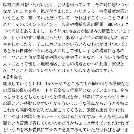
以前に説明をいただいたり、お話を伺っていて、その時に思いつか
なかったことを今、気が付きました。バリアフリーや高齢者対応と
いうことで、書いていただいていて、それはすごくいいことですけ
れど、そのポイントポイント、歩道や横断歩道の問題、細かいミク
ロの問題もありますし、もう1つは地区とか区域内の構造といいます
か、わかりやすい構造だったり、あるいはメインの軸線が歩行者に
やさしかったり、そこにカフェとかいろいろなものがはりついてく
るとそれ自体がいろいろな人に対して優しいまちの構造になるの
で、ひとこと何か高齢者や障がい者や子どもなど、そういう多様な
人々にとって優しい地域地区、まちの構造とかへの配慮、実現と
か、ひとこと書いていていただけると安心できるのですが。
●増田会長
関連していうと1-10、15ページのところで街路樹や山なみ景観など
の景観の良い歩行ルートと安全な歩行空間となっていますね。今お
っしゃるとどちらかというと快適だとか、非常にアクセシビリティ
の高いとか移動しやすいとかそういうふうな視点からいうと今特に
これから高齢化がどんどん起こってくると、景観も重要ですけれ
ど、やはり木陰があるルートが歩けるとかですね、そんな視点は景
観という言葉で表していいのかどうかちょっと考えていただければ
というのを木多委員にプラスの意見で考えていただければと思いま