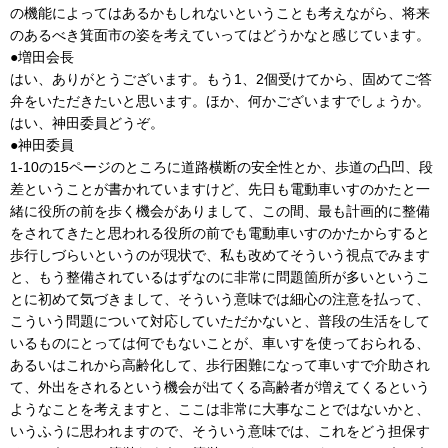
の機能によってはあるかもしれないということも考えながら、将来
のあるべき箕面市の姿を考えていってはどうかなと感じています。
●増田会長
はい、ありがとうございます。もう1、2個受けてから、固めてご答
弁をいただきたいと思います。ほか、何かございますでしょうか。
はい、神田委員どうぞ。
●神田委員
1-10の15ページのところに道路横断の安全性とか、歩道の凸凹、段
差ということが書かれていますけど、先日も電動車いすのかたと一
緒に役所の前を歩く機会がありまして、この間、最も計画的に整備
をされてきたと思われる役所の前でも電動車いすのかたからすると
歩行しづらいというのが現状で、私も改めてそういう視点でみます
と、もう整備されているはずなのに非常に問題箇所が多いというこ
とに初めて気づきまして、そういう意味では細心の注意を払って、
こういう問題について対応していただかないと、普段の生活をして
いるものにとっては何でもないことが、車いすを使っておられる、
あるいはこれから高齢化して、歩行困難になって車いすで介助され
て、外出をされるという機会が出てくる高齢者が増えてくるという
ようなことを考えますと、ここは非常に大事なことではないかと、
いうふうに思われますので、そういう意味では、これをどう担保す