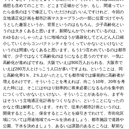
感想も含めてのことで、どこまで正確かどうか、もし、間違ってい
たら会長のほうで修正していただければいいんですけれど、今回の
立地適正化計画を都市計画マスタープランの一部に位置づけてやろ
うとした趣旨というか、背景というのはもちろん、少子高齢化とい
うのは大きくあると思います。新聞なんかでいわれているのは、い
わゆるおっしゃったように地域のほうが過疎化してどんどん人口縮
小していくからコンパクトシティをつくっていかないといけないと
いうのは間違いなくあると思います。もう1つ言われているのは都市
域で、少子ではなくて高齢化のほうになると思うのですが、一気に
高齢化が進めばですね、大阪でいえば800万人おられる、大阪市で
いえば280万人とけっこう人口が多いですよね。ということは、同
じ高齢化率1％、2％上がったとしても都市域では爆発的に高齢者が
増えるわけです。そういうことを考えれば、向こう10年、20年を考
えた時には、そこにはやはり効率的に将来必要になるものを集中的
につくっていかないといけない。そういうことがあるから、まず今
はそういう立地適正化計画をつくりなさい。ということになったの
かなと僕は解釈しています。それで、従来の都市計画というのは、
開発するところと、保全するところとを線引きでわけて、市街化区
域については用途地域でルールを決めましょう、都市施設で道路や
公園、下水を決めましょう、あるいは課題のあるところは、駅前な