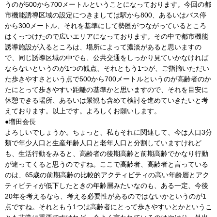
うのが500から700メートルということになっております。今回の都
市機能誘導区域の設定につきましては駅から800、あるいはバス停
から300メートル、それを基準にして勢圏がつながっているところ
はくっつけたので広いエリアになっております。その中で都市機能
誘導施設が入るところは、場所によって濃淡があると思いますの
で、同じ誘導区域の中でも、公共交通をしっかり見ていかなければ
ならないというのが1つの観点、それともう1つが、ご指摘いただい
た歩きやすさという点で500から700メートルというのが高齢者のか
たにとって歩きやすい距離の基準かと思いますので、それを目安に
休憩できる場所、あるいは景観も含めて検討を進めていきたいと考
えております。以上です。よろしくお願いします。
●増田会長
よろしいでしょうか。ちょっと、私もそれに関連して、今は人口3分
類で年少人口と生産年齢人口と老年人口と分割していますけれど
も、生活行動をみると、高齢者の後期高齢と前期高齢でかなり行動
が違ってくると思うのですね。ここで高齢者、高齢者と言っている
のは、65歳の前期高齢の比較的アクティビティの高い年齢層とアク
ティビティが低下したときの年齢層みたいなのも、ある一定、今後
20年を考えるなら、考える必要性があるのではないかというのが1
点ですね。それともう1つは高齢者にとって歩きやすいとかというこ