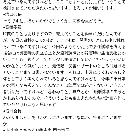
考えているんですけれども、ここにちょっと付け足すということで
検討させていただきたいと思います。よろしくお願いします。
●増田会長
そうですね。ほかいかがでしょうか。高橋委員どうぞ。
●高橋委員
時間のこともありますので、蛇足的なことを簡単にだけなんです
が、今日の資料の1−6のあたりでですね、災害のことにも少し触れ
られているのですけれど、今回のようなかたちで居住誘導を考える
場合には災害時の孤立防止とか避難誘導とか災害時の生活支援とか
いうことも、視点としてもう少し明確にしていただいたほうがいい
のかなという気がします。最低限、災害ハザードのところは避ける
ということまでは書かれています、それは、非常によくわかるし全
体としてよく考えられていると思うんですけれども、今年の東日本
の水害とかも考えて、そんなことは箕面では起こらないということ
を祈りたいですけれど、思わぬこと、孤立とか、避難誘導の失敗と
かもあり得ますので、そういうことも踏まえたかたちの計画を作っ
ていただければなと思います。
●増田会長
わかりました、ありがとうございます。なにか、答弁ございます
か。
●市(北急まちづくり推進室 岡本室長)