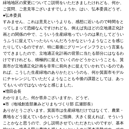
緑地地区の変更についてご説明をいただきましたけれども、何か、
ご質問、ご意見等ございますでしょうか。はい、弘本委員どうぞ。
●弘本委員
すみません、これは意見というよりも、感想に近いもので時間をと
ってしまって恐縮なんですけれども、例えば先ほどの立地適正化計
画との関係の中で、こういう生産緑地っていうのは果たしてどうい
うふうに捉えていったらいいんだろうかなというようなことを感じ
たりしているのですが、特に最後にグリーンインフラという言葉も
でてきましたので、立地適正化計画の背景に当たる部分にはなるわ
けですけれども、積極的に捉えていくのかどうかということも、箕
面市が立地適正化計画を非常に前向きに捉えていかれているのであ
れば、こうした生産緑地のありかたというのも、何か箕面市モデル
にチャレンジしていただくようなことも今後の課題としては、あっ
てもいいのではないかなと感じました。
●増田会長
わかりました。何か答弁ございますか。どうぞ。
●市（地域創造部兼みどりまちづくり部 広瀬部長）
ありがとうございます。箕面市は生産緑地だけではなくて、農業・
農地をどう捉えているかというご指摘、大きく捉えれば、そういう
ことかなと思うので、少し説明させていただきたいのですが、基本