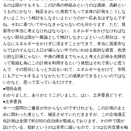
るのは国がそもそも、この計画の枠組みというのは過疎、高齢とい
うものにかなり、軸足をおいた発想でもって全体の計画をこうしな
さいよこういう検討をしなさいよというのが一応あるはずなんです
ね。それに基づいてやらなきゃならないのも分かります。ただ、箕
面市が本当に考えなければならない、エネルギーをかけなければな
らない部分は国が一般論として検討しなさいよといった部分は、そ
んなにエネルギーをかけずに済ますことができて、本当に箕面市な
らではのそんなに人口が減らない中でのいわゆる面的な措置、色塗
り的な計画じゃない、中身の構造までちゃんと考えた計画を先陣切
って取組む為にこの計画を利用するという発想はそれで良いと思う
んで、その部分にもっと力点をいれて、エネルギーをかけて、市民
にもアピールするようなかたちでこの成果ができるといいのではな
いかなと、思って言っているだけです。
●増田会長
わかりました。ありがとうございました。はい、土井委員どうぞ。
●土井委員
今一つ質問のご趣旨が分からないのですけれども、この計画のまと
めに関わった者として、補足させていただきますが、この立地適正
化計画は全国で約150の自治体が取組んでおります。その中で国が
設けている、指針というのは非常に緩いもので、1つは公共交通を軸