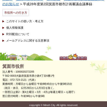
のお知らせ
> 平成28年度第2回箕面市都市計画審議会議事録
市役所への行き方
このサイトの使い方・考え方
個人情報保護
RSS配信について
メールアドレスに関する注意事項
箕面市役所
法人番号：1000020272205
〒562-0003大阪府箕面市西小路4丁目6番1号
電話：072-723-2121（代表）
業務時間：月曜日から金曜日 午前8時45分から午後5時15分
（祝日・休日、12月29日から1月3日を除く。
一部窓口は第2・第4土曜日＜3月・4月は毎週土曜日＞も開庁）
窓口受付時間：午前9時から午後5時
copyright
©
Minoh City. All rights reserved.