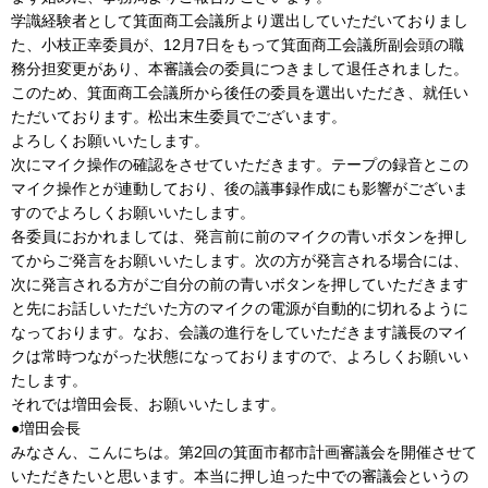
学識経験者として箕面商工会議所より選出していただいておりまし
た、小枝正幸委員が、12月7日をもって箕面商工会議所副会頭の職
務分担変更があり、本審議会の委員につきまして退任されました。
このため、箕面商工会議所から後任の委員を選出いただき、就任い
ただいております。松出末生委員でございます。
よろしくお願いいたします。
次にマイク操作の確認をさせていただきます。テープの録音とこの
マイク操作とが連動しており、後の議事録作成にも影響がございま
すのでよろしくお願いいたします。
各委員におかれましては、発言前に前のマイクの青いボタンを押し
てからご発言をお願いいたします。次の方が発言される場合には、
次に発言される方がご自分の前の青いボタンを押していただきます
と先にお話しいただいた方のマイクの電源が自動的に切れるように
なっております。なお、会議の進行をしていただきます議長のマイ
クは常時つながった状態になっておりますので、よろしくお願いい
たします。
それでは増田会長、お願いいたします。
●増田会長
みなさん、こんにちは。第2回の箕面市都市計画審議会を開催させて
いただきたいと思います。本当に押し迫った中での審議会というの