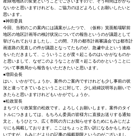
産緑地地区の変更ということでございますので、そう時間はかから
ないかと思いますけれども、ご協力のほどよろしくお願いしたいと
思います。
●神田委員
今回、当初のこの案内には議案がふたつで、（仮称）箕面船場駅前
地区の地区計画等の検討状況についての報告というのが議題として
挙げられておりましたし、この間、7月の都市計画審議会では都市計
画道路の見直しの件が議題となってたものが、急遽中止という連絡
をいただきまして、こういうことが度々起こるのはいかがなものか
と思いまして、なぜこのようなことが度々起こるのかということに
ついて事務局から報告をいただきたいと思います。
●増田会長
はい、いかがでしょうか。案件のご案内ですけれども少し事前の状
況と違ってきているということに対して、少し経緯説明等お願いで
きたらと思いますけれどもいかがでしょうか。
●松政室長
まちづくり政策室の松政です。よろしくお願いします。案件のタイ
トルにつきましては、もちろん委員の皆様方に直接お送りする通知
文と、もうひとつ、広く市民の方にお知らせするためにもみじだよ
りにも掲載しております。ここはちょっと言い訳になるかもしれな
いですが、もみじだよりの記事の掲載期限というのがございまし