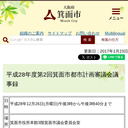
大阪府箕面市 
メニュー
組織のご案内
サイトマップ
お問い合わせ
Multilingual
検索の仕方
更新日：2017年1月23日
平成28年度第2回箕面市都市計画審議会議
事録
日
平成28年12月26日(月曜日)午後3時から午後3時40分まで
時
場
箕面市役所本館3階箕面市議会委員会室
所