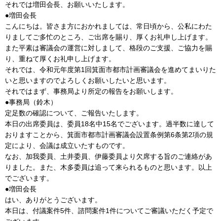
それでは増田会長、お願いいたします。
●増田会長
こんにちは。皆さま方におかれましては、常日頃から、公私にわた
りましてご多忙のところ、ご出席を賜り、厚くお礼申し上げます。
また平素は審議会の運営に対しまして、格段のご支援、ご協力を賜
り、重ねて厚くお礼申し上げます。
それでは、令和元年度第1回箕面市都市計画審議会を進めてまいりた
いと思いますのでよろしくお願いしたいと思います。
それではまず、事務局より所定の報告をお願いします。
●事務局（鈴木）
定足数の確認について、ご報告いたします。
本日の出席委員は、委員18名中15名でございます。過半数に達して
おりますことから、箕面市都市計画審議会設置条例第6条第2項の規
定により、会議は成立いたすものです。
なお、加我委員、土井委員、伊藤委員より欠席する旨のご連絡があ
りました。また、木多委員は追って来られるものと思います。以上
でございます。
●増田会長
はい、ありがとうございます。
本日は、付議案件5件、諮問案件1件についてご審議いただく予定で