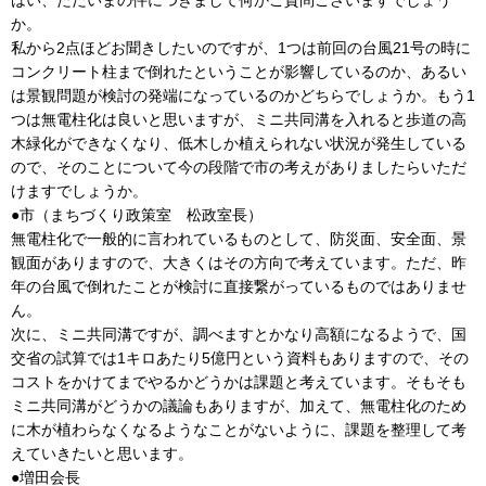
か。
私から2点ほどお聞きしたいのですが、1つは前回の台風21号の時に
コンクリート柱まで倒れたということが影響しているのか、あるい
は景観問題が検討の発端になっているのかどちらでしょうか。もう1
つは無電柱化は良いと思いますが、ミニ共同溝を入れると歩道の高
木緑化ができなくなり、低木しか植えられない状況が発生している
ので、そのことについて今の段階で市の考えがありましたらいただ
けますでしょうか。
●市（まちづくり政策室 松政室長）
無電柱化で一般的に言われているものとして、防災面、安全面、景
観面がありますので、大きくはその方向で考えています。ただ、昨
年の台風で倒れたことが検討に直接繋がっているものではありませ
ん。
次に、ミニ共同溝ですが、調べますとかなり高額になるようで、国
交省の試算では1キロあたり5億円という資料もありますので、その
コストをかけてまでやるかどうかは課題と考えています。そもそも
ミニ共同溝がどうかの議論もありますが、加えて、無電柱化のため
に木が植わらなくなるようなことがないように、課題を整理して考
えていきたいと思います。
●増田会長