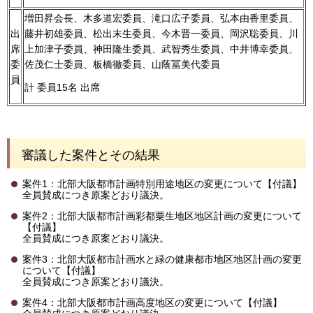
増田昇会長、木多道宏委員、滝口広子委員、弘本由香里委員、
出
藤井初雄委員、松出末生委員、今木晋一委員、岡沢聡委員、川
席
上加津子委員、神田隆生委員、武智秀生委員、中井博幸委員、
委
佐茂仁士委員、板橋徹委員、山蔭冨美代委員
員
計 委員15名 出席
審議した案件とその結果
案件1：北部大阪都市計画特別用途地区の変更について【付議】
全員賛成につき原案どおり議決。
案件2：北部大阪都市計画彩都粟生地区地区計画の変更について
【付議】
全員賛成につき原案どおり議決。
案件3：北部大阪都市計画水と緑の健康都市地区地区計画の変更
について【付議】
全員賛成につき原案どおり議決。
案件4：北部大阪都市計画高度地区の変更について【付議】