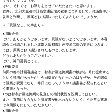
よろしいでしょうか。
はい、それでは、お諮りをさせていただきたいと思います。
案件6、北部大阪都市計画交通広場の変更につきまして、付議案件が
妥当と判断し、原案どおり議決いたしてよろしいでしょうか。
＜「異議なし」の声あり＞
●増田会長
はい、ありがとうございます。異議がないようでございます。本審
議会に付議されました北部大阪都市計画交通広場の変更につきまし
ては、原案どおり議決されたものといたします。
どうもありがとうございました。
はい、神田委員どうぞ。
●神田委員
前回の都市計画審議会で、都市計画道路網案の検討を5月に提出する
という説明があったが、今回提案がなかったのはなぜか。その関係
で議案が変更になり、昨日になってようやく議案書が配られるとい
う事態となった。
1つは都市計画道路網の見直しの検討状況を説明してほしい。
また、直前にならないと議案書が配られないという、不正常な状況
は今回限りにしていただきたい。
●増田会長