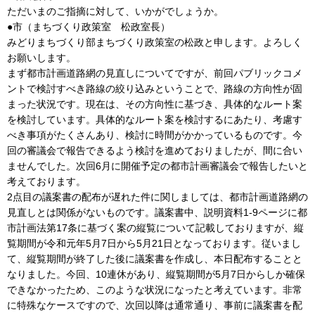
ただいまのご指摘に対して、いかがでしょうか。
●市（まちづくり政策室 松政室長）
みどりまちづくり部まちづくり政策室の松政と申します。よろしく
お願いします。
まず都市計画道路網の見直しについてですが、前回パブリックコメ
ントで検討すべき路線の絞り込みということで、路線の方向性が固
まった状況です。現在は、その方向性に基づき、具体的なルート案
を検討しています。具体的なルート案を検討するにあたり、考慮す
べき事項がたくさんあり、検討に時間がかかっているものです。今
回の審議会で報告できるよう検討を進めておりましたが、間に合い
ませんでした。次回6月に開催予定の都市計画審議会で報告したいと
考えております。
2点目の議案書の配布が遅れた件に関しましては、都市計画道路網の
見直しとは関係がないものです。議案書中、説明資料1-9ページに都
市計画法第17条に基づく案の縦覧について記載しておりますが、縦
覧期間が令和元年5月7日から5月21日となっております。従いまし
て、縦覧期間が終了した後に議案書を作成し、本日配布することと
なりました。今回、10連休があり、縦覧期間が5月7日からしか確保
できなかったため、このような状況になったと考えています。非常
に特殊なケースですので、次回以降は通常通り、事前に議案書を配