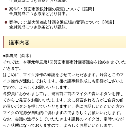
全員賛成につき原案どおり議決。
案件5：箕面市景観計画の変更について【諮問】
全員賛成につき原案どおり答申。
案件6：北部大阪都市計画交通広場の変更について【付議】
全員賛成につき原案どおり議決。
議事内容
●事務局（鈴木）
それでは、令和元年度第1回箕面市都市計画審議会を始めさせていた
だきます。
はじめに、マイク操作の確認をさせていただきます。録音とこのマ
イク操作が連動しております。後の議事録作成にも影響がございま
すので、よろしくお願いいたします。
各委員におかれましては、発言前に前のマイクの青いボタンを押し
てからご発言をお願いいたします。次に発言される方がご自身の前
の青いボタンを押していただきますと、先にお話しいただいた方の
マイクの電源が自動的に切れますのでよろしくお願いいたします。
なお、会議の進行をしていただきます議長のマイクは、常時つなが
った状態になっておりますので、よろしくお願いいたします。