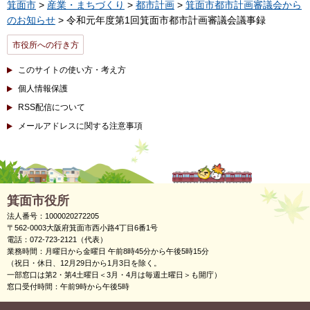
箕面市
>
産業・まちづくり
>
都市計画
>
箕面市都市計画審議会から
のお知らせ
> 令和元年度第1回箕面市都市計画審議会議事録
市役所への行き方
このサイトの使い方・考え方
個人情報保護
RSS配信について
メールアドレスに関する注意事項
箕面市役所
法人番号：1000020272205
〒562-0003大阪府箕面市西小路4丁目6番1号
電話：072-723-2121（代表）
業務時間：月曜日から金曜日 午前8時45分から午後5時15分
（祝日・休日、12月29日から1月3日を除く。
一部窓口は第2・第4土曜日＜3月・4月は毎週土曜日＞も開庁）
窓口受付時間：午前9時から午後5時