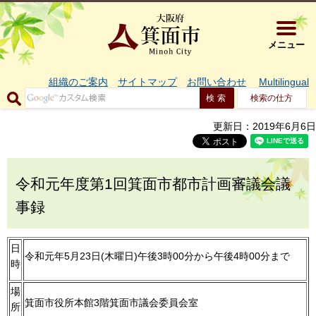
大阪府箕面市 
メニュー
組織のご案内
サイトマップ
お問い合わせ
Multilingual
検索の仕方
更新日：2019年6月6日
令和元年度第1回箕面市都市計画審議会議
事録
日
令和元年5月23日(木曜日)午後3時00分から午後4時00分まで
時
場
箕面市役所本館3階箕面市議会委員会室
所