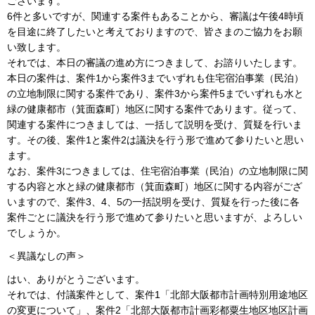
ございます。
6件と多いですが、関連する案件もあることから、審議は午後4時頃
を目途に終了したいと考えておりますので、皆さまのご協力をお願
い致します。
それでは、本日の審議の進め方につきまして、お諮りいたします。
本日の案件は、案件1から案件3までいずれも住宅宿泊事業（民泊）
の立地制限に関する案件であり、案件3から案件5までいずれも水と
緑の健康都市（箕面森町）地区に関する案件であります。従って、
関連する案件につきましては、一括して説明を受け、質疑を行いま
す。その後、案件1と案件2は議決を行う形で進めて参りたいと思い
ます。
なお、案件3につきましては、住宅宿泊事業（民泊）の立地制限に関
する内容と水と緑の健康都市（箕面森町）地区に関する内容がござ
いますので、案件3、4、5の一括説明を受け、質疑を行った後に各
案件ごとに議決を行う形で進めて参りたいと思いますが、よろしい
でしょうか。
＜異議なしの声＞
はい、ありがとうございます。
それでは、付議案件として、案件1「北部大阪都市計画特別用途地区
の変更について」、案件2「北部大阪都市計画彩都粟生地区地区計画