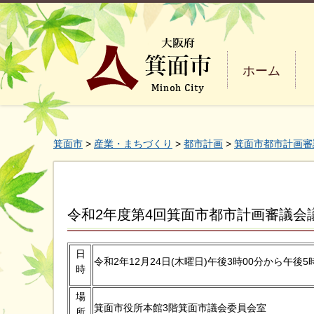
ホーム
箕面市
>
産業・まちづくり
>
都市計画
>
箕面市都市計画審
令和2年度第4回箕面市都市計画審議会
日
令和2年12月24日(木曜日)午後3時00分から午後5
時
場
箕面市役所本館3階箕面市議会委員会室
所