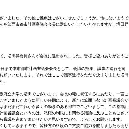
ざいました。その他ご推薦はございませんでしょうか。他にないようで
んを箕面市都市計画審議会会長に選出いたしたいと存じますが、増田昇
て、増田昇委員さんが会長に選出されました。皆様ご協力ありがとうご
30日まで本市都市計画審議会会長として、会議の招集、議事の進行を司
お願いいたします。それではここで議事進行をただ今決まりました増田
た。
阪府立大学の増田でございます。会長の職に就任するにあたり、一言ご
ございましたように新しい任期により、新たに箕面市都市計画審議会が
はまだまだこれから多くの動きのある都市でございまして、この都市計
計画審議会というのは、私権の制限にも関わる議論に及ぶこともござい
ら審議を進めてまいりたいと思いますので、よろしくお願いします。
くしていきますので、皆様方の格段のご支援ご協力を賜りましたらあり