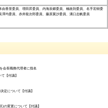
本由香里委員、増田昇委員、内海辰郷委員、楠政則委員、名手宏樹委
長澤均委員、赤井龍次郎委員、藤原翼沙委員、溝口志帆委員
を会長職務代理者に指名
いて【付議】
の決定について【付議】
区)の変更について【付議】