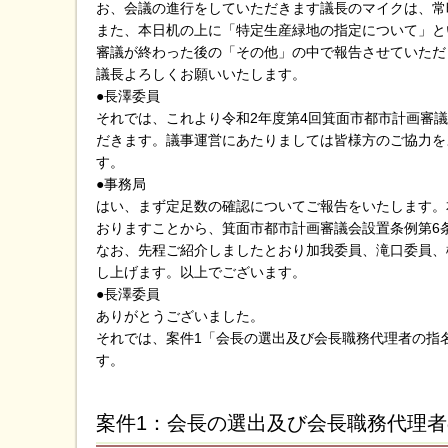
お、会議の進行をしていただきます議長のマイクは、常
また、本日机の上に「特定生産緑地の指定について」と
審議が終わった後の「その他」の中で報告させていただ
議長よろしくお願いいたします。
●長澤委員
それでは、これより令和2年度第4回箕面市都市計画審
だきます。議事運営にあたりましては皆様方のご協力を
す。
●事務局
はい、まず定足数の確認についてご報告をいたします。
おりますことから、箕面市都市計画審議会設置条例第6
なお、先程ご紹介しましたとおり加我委員、滝口委員、
し上げます。以上でございます。
●長澤委員
ありがとうございました。
それでは、案件1「会長の選出及び会長職務代理者の指
す。
案件1：会長の選出及び会長職務代理