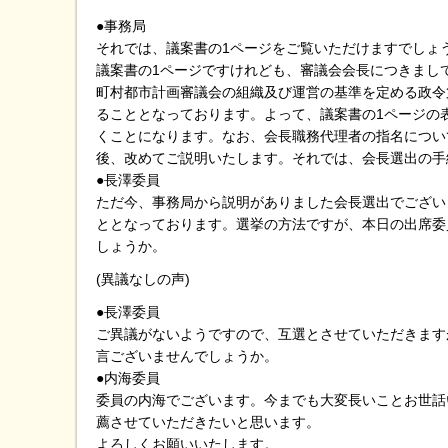
●事務局
それでは、議案書の1ページをご覧いただけますでしょ
議案書の1ページですけれども、審議会会長につきまし
町村都市計画審議会の組織及び運営の基準を定める政令
ることとなっております。よって、議案書の1ページの
くことになります。なお、会長職務代理者の指名につい
後、改めてご説明いたします。それでは、会長選出の手
●長澤委員
ただ今、事務局から説明がありました会長選出でござい
ととなっております。選挙の方法ですが、本日の出席委
しょうか。
(異議なしの声)
●長澤委員
ご異議がないようですので、互選とさせていただきます
言ございませんでしょうか。
●内海委員
委員の内海でございます。今までも大変長いことお世話
薦させていただきたいと思います。
よろしくお願いいたします。