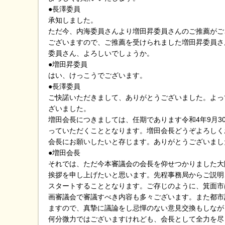
●長澤委員
承知しました。
ただ今、内海委員さんより増田昇委員さんのご推薦がご
ございますので、ご推薦を受けられました増田昇委員さ
委員さん、よろしいでしょうか。
●増田昇委員
はい、けっこうでございます。
●長澤委員
ご快諾いただきまして、ありがとうございました。よっ
ざいました。
増田会長につきましては、任期であります令和4年9月
っていただくこととなります。増田会長どうぞよろしく
会長にお願いしたいと存じます。ありがとうございまし
●増田会長
それでは、ただ今本審議会の会長を仰せつかりました大
挨拶を申し上げたいと思います。先程事務局からご説明
スタートすることとなります。ご存じのように、箕面市
画審議会で審議すべき内容も多々ございます。また都市
ますので、真摯に議論をし忌憚のない意見交換もしなが
何分微力ではございますけれども、会長として全力を尽