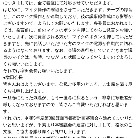
につきましては、全て着座にて対応させていただきます。
はじめに、マイク操作の確認をさせていただきます。テープの録音
と、このマイク操作とが連動しており、後の議事録作成にも影響が
ございますので、よろしくお願いいたします。各委員におかれまし
ては、発言前に、前のマイクのボタンを押してからご発言をお願い
いたします。次に発言される方が、マイクのボタンを押していただ
きますと、先にお話しいただいた方のマイクの電源が自動的に切れ
るようになっております。なお、会議の進行をしていただきます議
長のマイクは、常時、つながった状態になっておりますのでよろし
くお願いいたします。
それでは増田会長お願いいたします。
●増田会長
皆さんおはようございます。公私ご多用のところ、ご出席を賜り厚
くお礼申し上げます。
一旦春になった気温が、もう一度冬に戻るという、非常に寒暖差が
厳しくなっておりますので、皆さんご自愛いただければと思いま
す。
それでは、令和5年度第3回箕面市都市計画審議会を進めてまいりた
いと思いますが、平素より本審議会の運営に対しまして、格段のご
支援、ご協力を賜り厚くお礼申し上げます。