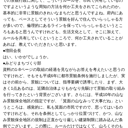
での景観行政に関して、こういうルールを、市民で共有しているの
ですよというような周知の方法を何か工夫をされてこられたのか。
基本的に非常に景観のきれいなまちだと思うんですよね。府内にあ
っても、ベースとしてそういう景観を好んで住んでいらっしゃる方
が多いので、倫理的にあるラインを保っていらっしゃるというとこ
ろもあると思うんですけれども、生活文化として、そこに加えて、
ルールを共有していくというところで、何か工夫されていることが
あれば、教えていただきたいと思います。
●増田会長
はい、いかがでしょうか。
●みどりまちづくり部
資料の1-8ページの取組の経過を見ながらお答えを考えたいと思うの
ですけれど、そもそも平成6年に都市景観条例を施行しましたが、実
はその前から、景観については、指導要綱で誘導したり、まず、大
きく1点あるのは、近隣自治体よりもかなり先駆けて景観の取り組み
を行ってきたという背景がございます。さらには、平成10年の山な
み景観保全地区の指定ですが、「箕面の山なみって大事だね」とい
うところは、感覚的に、私も箕面の市民ですので、思ってはいるの
ですけれども、それを条例としてしっかり位置づけて、かつ、山な
み景観保全地区の規制は正直かなり厳しい建築制限に踏み込んだ条
例でございます。この際に、ルールだけではなくて、山ろくそのも