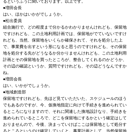
るというふうに聞いております。以上です。
●増田会長
はい、ほかはいかがでしょうか。
●松出委員
組合施行で、どの程度まで分かるかわかりませんけれども、保留地
ですけれども、この土地利用計画では、保留地がでていないですけ
れども、当然、保留地をいくらか確保されて、それを処分した上
で、事業費を出すという形になると思うのですけれども、その保留
地を処分する先がどうなるか分かりませんけれども、この土地利用
計画とその保留地を買ったところが、整合してくれるのかどうか、
その辺の確認というか、質問ですけれども、その辺どうなんですか
ね。
●増田会長
はい、いかがでしょうか。
●地域創造部
保留地ですけれども、先ほど見ていただいた、スケジュールのほう
でもあるのですが、今、仮換地指定に向けて手続きを進められてい
るところになりますので、それに関連した換地設計なり、手続きを
進められているところで、どこを保留地にするかという確定はして
おりませんので、今後、決まっていけばここは保留地として処分す
るところというのは確定していくと。事業計画として、当然保留地