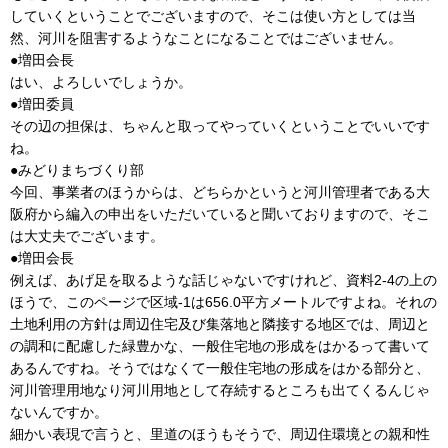
していくということでございますので、そこは使い方としては当
然、河川を阻害するようなことになることではございません。
●増田会長
はい、よろしいでしょうか。
●増田委員
その辺の担保は、ちゃんと取ってやっていくということでいいです
ね。
●みどりまちづくり部
今回、事業者のほうからは、どちらかというと河川管理者である大
阪府から編入の申出をいただいていると聞いておりますので、そこ
は大丈夫でございます。
●増田会長
例えば、あげ足を取るような話じゃないですけれど、資料2-4の上の
ほうで、このページで区域-1は656.0平方メートルですよね。それの
土地利用の方針は周辺住宅及び集落地と隣接する地区では、周辺と
の調和に配慮した緑豊かな、一般住宅地の形成をはかるって書いて
あるんですね。そうではなくて一般住宅地の形成をはかる部分と、
河川管理用地なり河川用地として存続するところも出てくるんじゃ
ないんですか。
細かい表現で言うと、里道のほうもそうで、周辺住環境との親和性