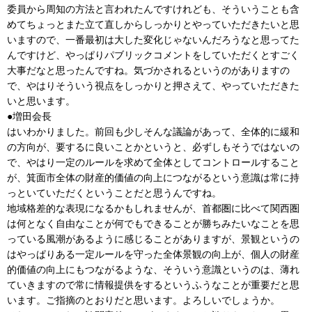
委員から周知の方法と言われたんですけれども、そういうことも含
めてちょっとまた立て直しからしっかりとやっていただきたいと思
いますので、一番最初は大した変化じゃないんだろうなと思ってた
んですけど、やっぱりパブリックコメントをしていただくとすごく
大事だなと思ったんですね。気づかされるというのがありますの
で、やはりそういう視点をしっかりと押さえて、やっていただきた
いと思います。
●増田会長
はいわかりました。前回も少しそんな議論があって、全体的に緩和
の方向が、要するに良いことかというと、必ずしもそうではないの
で、やはり一定のルールを求めて全体としてコントロールすること
が、箕面市全体の財産的価値の向上につながるという意識は常に持
っといていただくということだと思うんですね。
地域格差的な表現になるかもしれませんが、首都圏に比べて関西圏
は何となく自由なことが何でもできることが勝ちみたいなことを思
っている風潮があるように感じることがありますが、景観というの
はやっぱりある一定ルールを守った全体景観の向上が、個人の財産
的価値の向上にもつながるような、そういう意識というのは、薄れ
ていきますので常に情報提供をするというふうなことが重要だと思
います。ご指摘のとおりだと思います。よろしいでしょうか。