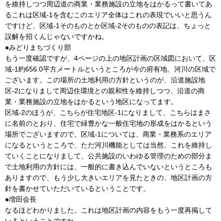
を維持しつつ周辺道の商業・業務施設の立地をはかるって書いてあ
るこれは区域-1を含むこのエリア全体はこれの表現でいいと思うん
ですけど、区域-1そのものとか区域-2そのものの表記は、ちょっと
誤解を招くんじゃないですかね。
●みどりまちづくり部
もう一度確認ですが、4ページの上の地区計画の区域図において、区
域-1約656.0平方メートルというところが今の府有地、河川の区域で
ございます。この場所の土地利用の方針というのが、沿道施設地
区-2になりまして周辺住環境との親和性を維持しつつ、沿道の商
業・業務施設の立地をはかるという地区になってます。
区域-2のほうが、こちらが住宅地区-1になりまして、こちらはまさ
に名前のとおり、住宅で緑豊かな一般住宅地の形成をはかるという
場所でございますので、区域-1については、商業・業務系のエリア
になるというところで、ただ河川機能としては当然、これを維持し
ていくことになりまして、公共施設のいわゆる管理のための部分ま
で土地利用の方針には、一般的に書き込んでいないというところも
ありますので、もう少し大きいエリアを見たときの、地区計画の方
針を書かせていただいているということです。
●増田会長
なるほどわかりました。これは地区計画の内容をもう一度再掲して
いるということですね。