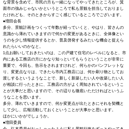
な背景を含めて、市民の方も一緒になってやってきたところが、箕
面市の強みじゃないかというところで私も景観を担当しておりまし
たけれども、そのときからすごく感じているところでございます。
●増田会長
多分、景観計画をつくって年数が経っていくと、やはり、皆さんの
意識から薄れていきますので何かの変更があるときに、全体像とい
うのを少し情報提供するとか、普及啓発するみたいな機会と捉えら
れたらいいのかなと。
1点お願いしておきたいのは、この戸建て住宅のレベルになると、市
内にある工務店の方にかなり知っといてもらうということが非常に
重要で、今回も、告示をされますけれど、何らかのパンフレットな
り、変更点なりは、できたら市内工務店には、何か刷り物としてお
渡しするというようなことで、新しく新築したい人や改築したい人
が相談に行ったときに、工務店の方がよく周知されているというこ
とが大事だと思いますので、その辺りも徹底いただければというふ
うなことを思います。
多分、薄れていきますので、何か変更点が出たときにそれを契機と
して少し、広報活動しておくということが大事かと思います。
ほかにいかがでしょうか。
●増田委員
今、弘本委員がおっしゃったように私も景観行政をずっとやってき