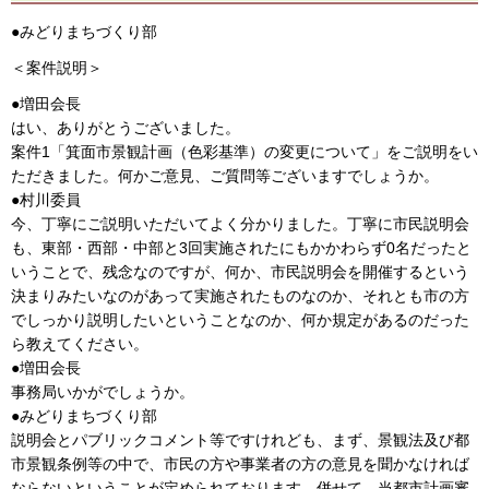
●みどりまちづくり部
＜案件説明＞
●増田会長
はい、ありがとうございました。
案件1「箕面市景観計画（色彩基準）の変更について」をご説明をい
ただきました。何かご意見、ご質問等ございますでしょうか。
●村川委員
今、丁寧にご説明いただいてよく分かりました。丁寧に市民説明会
も、東部・西部・中部と3回実施されたにもかかわらず0名だったと
いうことで、残念なのですが、何か、市民説明会を開催するという
決まりみたいなのがあって実施されたものなのか、それとも市の方
でしっかり説明したいということなのか、何か規定があるのだった
ら教えてください。
●増田会長
事務局いかがでしょうか。
●みどりまちづくり部
説明会とパブリックコメント等ですけれども、まず、景観法及び都
市景観条例等の中で、市民の方や事業者の方の意見を聞かなければ
ならないということが定められております。併せて、当都市計画審