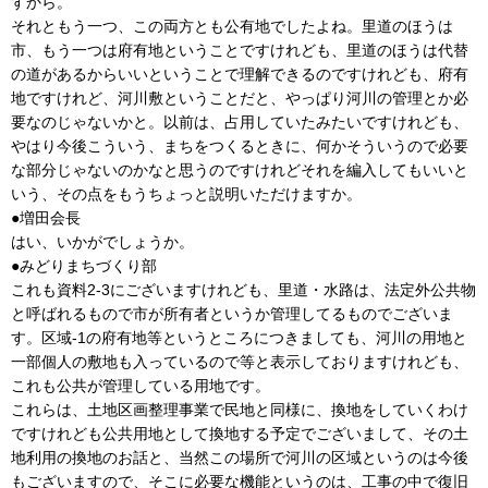
すから。
それともう一つ、この両方とも公有地でしたよね。里道のほうは
市、もう一つは府有地ということですけれども、里道のほうは代替
の道があるからいいということで理解できるのですけれども、府有
地ですけれど、河川敷ということだと、やっぱり河川の管理とか必
要なのじゃないかと。以前は、占用していたみたいですけれども、
やはり今後こういう、まちをつくるときに、何かそういうので必要
な部分じゃないのかなと思うのですけれどそれを編入してもいいと
いう、その点をもうちょっと説明いただけますか。
●増田会長
はい、いかがでしょうか。
●みどりまちづくり部
これも資料2-3にございますけれども、里道・水路は、法定外公共物
と呼ばれるもので市が所有者というか管理してるものでございま
す。区域-1の府有地等というところにつきましても、河川の用地と
一部個人の敷地も入っているので等と表示しておりますけれども、
これも公共が管理している用地です。
これらは、土地区画整理事業で民地と同様に、換地をしていくわけ
ですけれども公共用地として換地する予定でございまして、その土
地利用の換地のお話と、当然この場所で河川の区域というのは今後
もございますので、そこに必要な機能というのは、工事の中で復旧