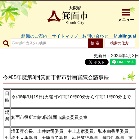
大阪府箕面市 
メニュー
組織のご案内
サイトマップ
お問い合わせ
Multilingual
検索の仕方
更新日：2024年4月3日
令和5年度第3回箕面市都市計画審議会議事録
日
令和6年3月19日(火曜日)午前10時00分から午前11時00分まで
時
場
箕面市役所本館3階箕面市議会委員会室
所
増田昇会長、土井健司委員、中上忠彦委員、弘本由香里委員、
出
松出末生委員、大脇典子委員、神代繁近委員、楠政則委員、藤