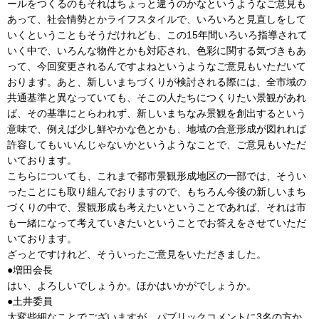
ールをつくるのもそれはちょっと違うのかなというようなご意見も
あって、社会情勢とかライフスタイルで、いろいろと見直しをして
いくということもそうだけれども、この15年間いろいろ指導されて
いく中で、いろんな物件とかも対応され、色彩に関する気づきもあ
って、今回変更されるんですよねというようなご意見もいただいて
おります。あと、新しいまちづくりが検討される際には、全市域の
共通基準と異なっていても、そこの人たちにつくりたい景観があれ
ば、その基準にとらわれず、新しいまちなみ景観を創出するという
意味で、例えば少し鮮やかな色とかも、地域の合意形成が図れれば
許容してもいいんじゃないかというようなことで、ご意見もいただ
いております。
こちらについても、これまで都市景観形成地区の一部では、そうい
ったことにも取り組んでおりますので、もちろん今後の新しいまち
づくりの中で、景観形成も考えたいということであれば、それは市
も一緒になって考えていきたいということでお答えをさせていただ
いております。
ざっとですけれど、そういったご意見をいただきました。
●増田会長
はい、よろしいでしょうか。ほかはいかがでしょうか。
●土井委員
大変些細なことでございますが、パブリックコメントに3名の方か