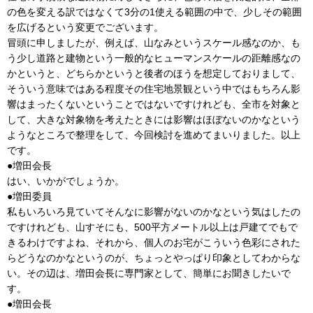
の色を変える訳ではなくて3分の1使える範囲の中で、少しその範囲
を広げるという変更でございます。
冒頭に申しましたが、例えば、山なみというスケール感なのか、も
う少し道路と建物という一般的なヒューマンスケールの距離感なの
かというと、どちらかというと後者のほうを想定しておりまして、
そういう意味ではある程度その住宅地景観という中ではもちろん影
響はまったくないということではないですけれども、全市を対象と
して、大きな対象物を考えたときには影響はほぼないのかなという
ようなところで整理をして、今回検討を進めてまいりました。以上
です。
●増田会長
はい、いかがでしょうか。
●増田委員
私もいろいろ見ていてそんなに影響がないのかなという気はしたの
ですけれども、山すそにも、500平方メートル以上は戸建てでもで
きるわけですよね、それから、個人のお宅がこういう色彩にされた
らどうなのかなというのが、ちょっとやっぱり印象としてわからな
い。その辺は、増田会長に専門家として、簡単にお聞きしたいで
す。
●増田会長