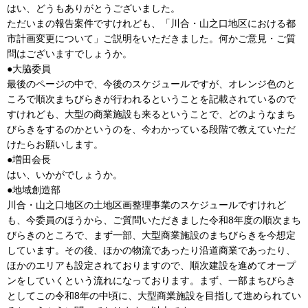
はい、どうもありがとうございました。
ただいまの報告案件ですけれども、「川合・山之口地区における都
市計画変更について」ご説明をいただきました。何かご意見・ご質
問はございますでしょうか。
●大脇委員
最後のページの中で、今後のスケジュールですが、オレンジ色のと
ころで順次まちびらきが行われるということを記載されているので
すけれども、大型の商業施設も来るということで、どのようなまち
びらきをするのかというのを、今わかっている段階で教えていただ
けたらお願いします。
●増田会長
はい、いかがでしょうか。
●地域創造部
川合・山之口地区の土地区画整理事業のスケジュールですけれど
も、今委員のほうから、ご質問いただきました令和8年度の順次まち
びらきのところで、まず一部、大型商業施設のまちびらきを今想定
しています。その後、ほかの物流であったり沿道商業であったり、
ほかのエリアも設定されておりますので、順次建設を進めてオープ
ンをしていくという流れになっております。まず、一部まちびらき
としてこの令和8年の中頃に、大型商業施設を目指して進められてい