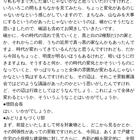
り私も今まで大した違いじゃないかなと思っていたのですけれど、
いろいろこの間もまちなかを見てみたら、ちょっと変化があるのじ
ゃないかなという感じがしていますので、まちなみ、山なみを大事
にするというのがあったじゃないかというのは、確かにそうだなと
思いましたので、確認も含めてお聞きしていきたいです。
確かに、今の時代の流れで見ていくと、黒と白の2種類だけの家と
か、それからこの前、うちの近所で真っ黒の家なんかもあったんで
すよ、時代が変わってきているんだなと思うんですけれども、だか
ら今回もちょっと、明度が明るいほうもあるけれど、暗いほうに行
きますよね。そうすると何か、その時代の変化とかそういうものに
なっていくと、やっぱりちょっと全体の雰囲気が変わるんじゃない
かなという気はするんですけれども、その辺は、それこそ景観審議
会ではどのような議論があったのかという思いがしたんですけれ
ど、その辺は行政としてはどうなんでしょう。これによって全体が
変わるというか、そういうふうなことはいかがでしょうか。
●増田会長
はい、いかがでしょうか。
●みどりまちづくり部
まず、前提といたしまして何を対象物とし、どこから見るかとか、
その関係性があっての景観ですけれども、今回は、あくまで戸建て
住宅の小規模な建築物に対してさらに、色彩の幅を限定的に、全部