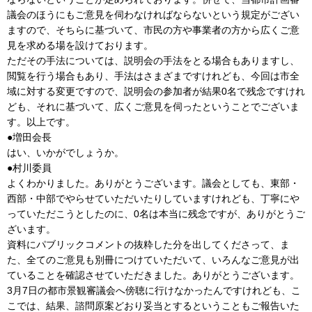
議会のほうにもご意見を伺わなければならないという規定がござい
ますので、そちらに基づいて、市民の方や事業者の方から広くご意
見を求める場を設けております。
ただその手法については、説明会の手法をとる場合もありますし、
閲覧を行う場合もあり、手法はさまざまですけれども、今回は市全
域に対する変更ですので、説明会の参加者が結果0名で残念ですけれ
ども、それに基づいて、広くご意見を伺ったということでございま
す。以上です。
●増田会長
はい、いかがでしょうか。
●村川委員
よくわかりました。ありがとうございます。議会としても、東部・
西部・中部でやらせていただいたりしていますけれども、丁寧にや
っていただこうとしたのに、0名は本当に残念ですが、ありがとうご
ざいます。
資料にパブリックコメントの抜粋した分を出してくださって、ま
た、全てのご意見も別冊につけていただいて、いろんなご意見が出
ていることを確認させていただきました。ありがとうございます。
3月7日の都市景観審議会へ傍聴に行けなかったんですけれども、こ
こでは、結果、諮問原案どおり妥当とするということもご報告いた