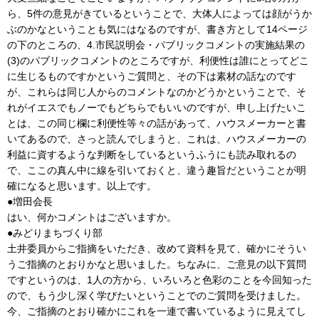
ら、5件の意見がきているということで、大体人によっては顔がうか
ぶのかなということも気にはなるのですが、書き方として14ページ
の下のところの、4.市民説明会・パブリックコメントの実施結果の
(3)のパブリックコメントのところですが、利便性は誰にとってどこ
に生じるものですかというご質問と、その下は素材の話なのです
が、これらは同じ人からのコメントなのかどうかということで、そ
れがイエスでもノーでもどちらでもいいのですが、申し上げたいこ
とは、この同じ欄に利便性等々の話があって、ハウスメーカーと書
いてあるので、さっと読んでしまうと、これは、ハウスメーカーの
利益に資するような判断をしているというふうにも読み取れるの
で、ここの真ん中に線を引いておくと、違う趣旨だということが明
確になると思います。以上です。
●増田会長
はい、何かコメントはございますか。
●みどりまちづくり部
土井委員からご指摘をいただき、改めて資料を見て、確かにそうい
うご指摘のとおりかなと思いました。ちなみに、ご意見の以下質問
ですというのは、1人の方から、いろいろと色彩のことを今回知った
ので、もう少し深く学びたいということでのご質問を受けました。
今、ご指摘のとおり確かにこれを一連で書いているように見えてし