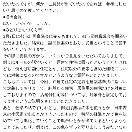
だいたのですが、何か、ご意見が出ていたのであれば、参考にした
いと思うので教えてください。
●増田会長
はい、いかがでしょうか。
●みどりまちづくり部
3月7日に都市計画審議会に先立ちまして、都市景観審議会を開催い
ただきました。結果は、諮問原案のとおり、妥当ということで答申
をいただいております。
その際に委員の方から、いくつかご意見をいただいておりまして、
例えばルールの話でいくと、戸建て住宅に限ったということだけれ
ども、例えば店舗付住宅とか、住宅以外の要素も含めた建物につい
ては対象になるのですかというようなご質問をいただきました。
こちらについては、今回、戸建て住宅の定義を建築基準法に基づい
て定義しておりまして、純然たる住宅、居住用の住宅だけを対象に
しておりますので、店舗付住宅等については、対象外と設定してお
りますというご説明をさせていただきました。
あと、色彩の話ですけれども、例えば無垢の木を使うとか、日本古
来の小民家であるとかそういったもので、時間の経過とかで色を決
めていても風化していくことで風合いとかが出てくるというような
ことであったり、例えば、この色をずっと守りましょうみたいなル