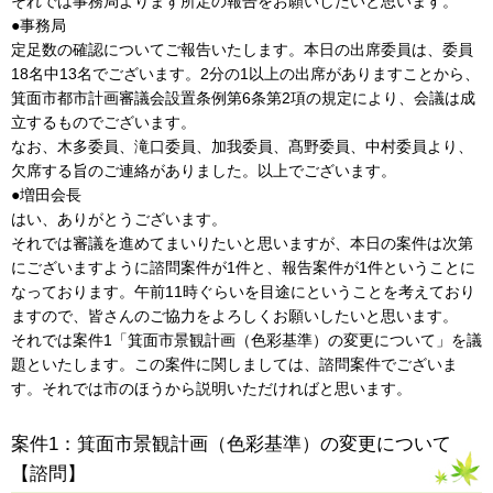
それでは事務局よりまず所定の報告をお願いしたいと思います。
●事務局
定足数の確認についてご報告いたします。本日の出席委員は、委員
18名中13名でございます。2分の1以上の出席がありますことから、
箕面市都市計画審議会設置条例第6条第2項の規定により、会議は成
立するものでございます。
なお、木多委員、滝口委員、加我委員、髙野委員、中村委員より、
欠席する旨のご連絡がありました。以上でございます。
●増田会長
はい、ありがとうございます。
それでは審議を進めてまいりたいと思いますが、本日の案件は次第
にございますように諮問案件が1件と、報告案件が1件ということに
なっております。午前11時ぐらいを目途にということを考えており
ますので、皆さんのご協力をよろしくお願いしたいと思います。
それでは案件1「箕面市景観計画（色彩基準）の変更について」を議
題といたします。この案件に関しましては、諮問案件でございま
す。それでは市のほうから説明いただければと思います。
案件1：箕面市景観計画（色彩基準）の変更について
【諮問】