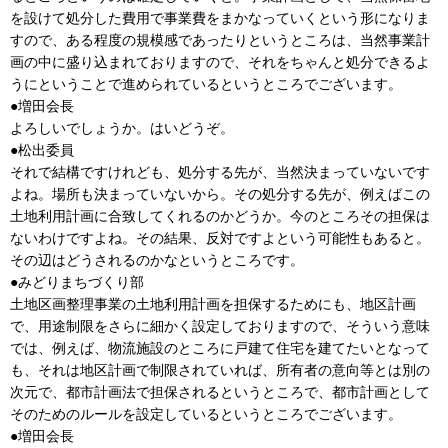
を設けて処分した費用で事業費をまかなっていくという形になりま
すので、ある程度の規模感であったりというところは、当然事業計
画の中に盛り込まれておりますので、それをちゃんと処分できるよ
うにということで進められているというところでございます。
●増田会長
よろしいでしょうか。はいどうぞ。
●松出委員
それで結構ですけれども、処分する先が、当然決まっていないです
よね。場所も決まっていないから。その処分する先が、例えばこの
土地利用計画に合致してくれるのかどうか。今のところその担保は
ないわけですよね。その結果、反対ですよという可能性もあると。
その辺はどうされるのかなというところです。
●みどりまちづくり部
土地区画整理事業の土地利用計画を担保するためにも、地区計画
で、用途制限をさらに細かく設定しておりますので、そういう意味
では、例えば、物流施設のところに戸建て住宅を建てたいとなって
も、それは地区計画で制限されていれば、所有者の意向等とは別の
次元で、都市計画法で担保されるというところで、都市計画として
そのためのルールを設定しているというところでございます。
●増田会長