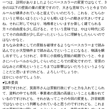
一つは、説明がありましたようにベースカラーの変更ではなくて、3
分の1以下の壁面の量の変更ですので、大きな意味でいうと今までの
ルールが継承されていると捉えていいのだろう。これを、どちらか
というと明るいほうというよりも暗いほうへの動きが大きいですよ
ね。それに対してやはり、地権者といいますか新しく建てられる
方々の自由度を少し広げると。そういう意味では、やはり時代に応
じてその自由度が少し広がったというふうに理解をしたらいいので
はないかなと。
まちなみ全体としての景観を破壊するようなベースカラーまで踏み
込んでとか大型物件まで踏み込んでということになると、物議を醸
し出すでしょうけれど、非常に小規模な景観の範囲でいうと、今ま
さにハイレベルから少しぐらいのところでの変化ですので、背景の
山なみとの変化というところまでは影響はないだろうというような
ことだと思いますけれども、よろしいでしょうか。
ほかにいかがでしょうか。
●弘本委員
質問ですけれど、箕面市さんは景観行政にずっと力を入れてこられ
て、資料の中でも市民・事業者の意識の高揚ということも書かれて
いるのですけれども、それがあってこその今回の変更も、許容範囲
ではないかという判断もされていると思うのですけれども、これま