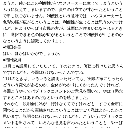
まうと、確かにこの利便性がハウスメーカーに生じてしまうという
ふうに捉えてしまいますので、資料の仕立てが甘かったということ
で申し訳ございません。利便性という意味では、ハウスメーカーも
色彩の幅が広がるということは、利便性が生じるとは思うのですけ
れど、何よりやっぱり市民の方が、箕面にお住まいになられるとき
に、選択できる色の幅が広がるというところで利便性が生じるのか
なというふうに認識しております。
●増田会長
はい、ほかはいかがでしょうか。
●増田委員
11月にも説明していただいて、そのときは、傍聴に行けたと思うん
ですけれども、今回は行けなかったんですね。
11月のときは、いろいろと説明いただいても、実際の家になったら
どういう変化があるのか、全体がわかりにくかったんですけれど、
今回こうやってパブリックコメントのご意見を聞いて、やはり懸念
するところはあるのだなというのを感じました。
それから、説明会に私が、行けなくてですけれども、すごく全市に
関わることだから実施されたということはすごく私はよかったかと
思います。説明会に行けなかったけれども、こういうパブリックコ
メントを出されて、いろんな意見を言われたということも、やっぱ