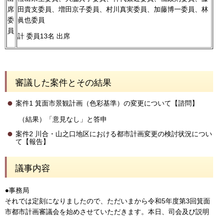
席
田貴支委員、増田京子委員、村川真実委員、加藤博一委員、林
委
眞也委員
員
計 委員13名 出席
審議した案件とその結果
案件1 箕面市景観計画（色彩基準）の変更について【諮問】
（結果）「意見なし」と答申
案件2 川合・山之口地区における都市計画変更の検討状況につい
て【報告】
議事内容
●事務局
それでは定刻になりましたので、ただいまから令和5年度第3回箕面
市都市計画審議会を始めさせていただきます。本日、司会及び説明