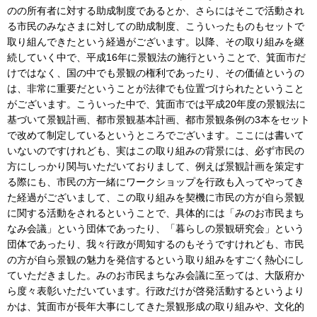
のの所有者に対する助成制度であるとか、さらにはそこで活動され
る市民のみなさまに対しての助成制度、こういったものもセットで
取り組んできたという経過がございます。以降、その取り組みを継
続していく中で、平成16年に景観法の施行ということで、箕面市だ
けではなく、国の中でも景観の権利であったり、その価値というの
は、非常に重要だということが法律でも位置づけられたということ
がございます。こういった中で、箕面市では平成20年度の景観法に
基づいて景観計画、都市景観基本計画、都市景観条例の3本をセット
で改めて制定しているというところでございます。ここには書いて
いないのですけれども、実はこの取り組みの背景には、必ず市民の
方にしっかり関与いただいておりまして、例えば景観計画を策定す
る際にも、市民の方一緒にワークショップを行政も入ってやってき
た経過がございまして、この取り組みを契機に市民の方が自ら景観
に関する活動をされるということで、具体的には「みのお市民まち
なみ会議」という団体であったり、「暮らしの景観研究会」という
団体であったり、我々行政が周知するのもそうですけれども、市民
の方が自ら景観の魅力を発信するという取り組みをすごく熱心にし
ていただきました。みのお市民まちなみ会議に至っては、大阪府か
ら度々表彰いただいています。行政だけが啓発活動するというより
かは、箕面市が長年大事にしてきた景観形成の取り組みや、文化的