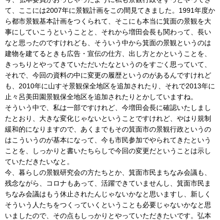
て、ここには2007年に景観計画をこの間見てきました。1991年度か
ら都市景観基本計画をつくられて、そこにも本当に箕面の景観を大
事にしていこうということと、それから増田会長も関わって、長い
なと思ったのですけれども、そういう中から箕面の景観というのは
建物を建てるときも広告・宣伝の仕方、出し方とかということを、
きっちりとやってきていただいたなというのをすごく思っていて、
それで、今回の資料の中に変更の履歴というのがあるんですけれど
も、2010年に山すそ景観保全地区を追加されたり、それで2013年に
止々呂美田園景観保全地区を追加されたりとかしていますね。
そういう中で、私は一部ですけれど、今増田会長に確認いたしまし
たとおり、大きな変化じゃないということですけれど、やはり規制
緩和的になりますので、あくまでもその箕面市の景観行政というの
はこういうのが基本になって、今も市民参加でやられてきたという
ことを、しっかりと書いたちらしで今回の変更だということは示し
ていただきたいなと。
今、暮らしの景観研究会の方たちとか、箕面市民まちなみ会議も、
残念ながら、コロナもあって、活躍できていませんし、箕面市民ま
ちなみ会議はもう休止されたんじゃないかなと思いますし、新しく
そういう人たちをつくっていくということも必要じゃないかなと思
いましたので、その点もしっかりとやっていただきたいです。弘本