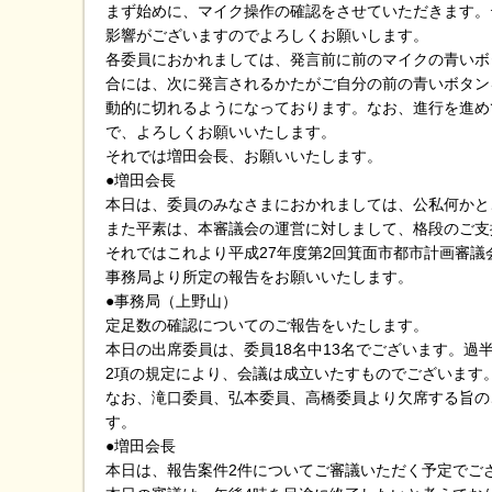
まず始めに、マイク操作の確認をさせていただきます。
影響がございますのでよろしくお願いします。
各委員におかれましては、発言前に前のマイクの青いボ
合には、次に発言されるかたがご自分の前の青いボタン
動的に切れるようになっております。なお、進行を進め
で、よろしくお願いいたします。
それでは増田会長、お願いいたします。
●増田会長
本日は、委員のみなさまにおかれましては、公私何かと
また平素は、本審議会の運営に対しまして、格段のご支
それではこれより平成27年度第2回箕面市都市計画審議
事務局より所定の報告をお願いいたします。
●事務局（上野山）
定足数の確認についてのご報告をいたします。
本日の出席委員は、委員18名中13名でございます。過
2項の規定により、会議は成立いたすものでございます
なお、滝口委員、弘本委員、高橋委員より欠席する旨の
す。
●増田会長
本日は、報告案件2件についてご審議いただく予定でご