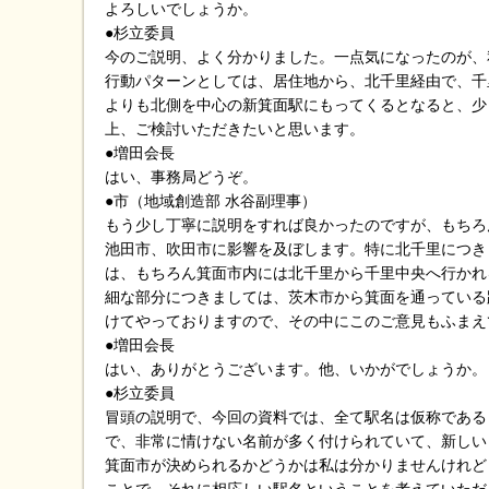
よろしいでしょうか。
●杉立委員
今のご説明、よく分かりました。一点気になったのが、
行動パターンとしては、居住地から、北千里経由で、千
よりも北側を中心の新箕面駅にもってくるとなると、少
上、ご検討いただきたいと思います。
●増田会長
はい、事務局どうぞ。
●市（地域創造部 水谷副理事）
もう少し丁寧に説明をすれば良かったのですが、もちろ
池田市、吹田市に影響を及ぼします。特に北千里につき
は、もちろん箕面市内には北千里から千里中央へ行かれ
細な部分につきましては、茨木市から箕面を通っている
けてやっておりますので、その中にこのご意見もふまえ
●増田会長
はい、ありがとうございます。他、いかがでしょうか。
●杉立委員
冒頭の説明で、今回の資料では、全て駅名は仮称である
で、非常に情けない名前が多く付けられていて、新しい
箕面市が決められるかどうかは私は分かりませんけれど