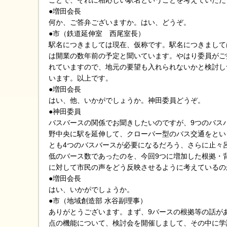
ことで、それに相応しい駅名ということを考えていただ
●増田会長
何か、ご答弁ございますか。はい、どうぞ。
●市（鉄道延伸室 西尾室長）
駅名につきましては現在、仮称です。駅名につきまして
は開業の数年前の予定と聞いています。やはり委員がご
れていますので、地元の要望も入れられないかと検討し
います。以上です。
●増田会長
はい、他、いかがでしょうか。神田委員どうぞ。
●神田委員
バスバースの関係でお聞きしたいのですが、9つのバス
野中央に駅を延伸して、クローバー型のバス交通をとい
とも4つのバスバースが必要になるだろう、さらに止々
低のバース数であったのを、今回9つに増加した根拠・
に対して市民の声をどう反映させるように考えているの
●増田会長
はい、いかがでしょうか。
●市（地域創造部 水谷副理事）
ありがとうございます。まず、9バースの根拠等の話が
点の機能について、検討会を開催しまして、その中に学