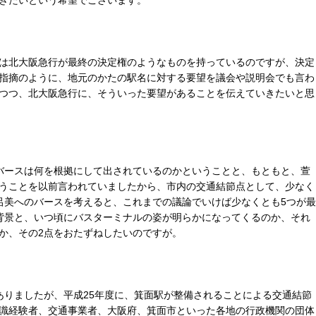
きたいという希望でございます。
は北大阪急行が最終の決定権のようなものを持っているのですが、決定
指摘のように、地元のかたの駅名に対する要望を議会や説明会でも言わ
つつ、北大阪急行に、そういった要望があることを伝えていきたいと思
バースは何を根拠にして出されているのかということと、もともと、萱
うことを以前言われていましたから、市内の交通結節点として、少なく
呂美へのバースを考えると、これまでの議論でいけば少なくとも5つが最
背景と、いつ頃にバスターミナルの姿が明らかになってくるのか、それ
か、その2点をおたずねしたいのですが。
ありましたが、平成25年度に、箕面駅が整備されることによる交通結節
識経験者、交通事業者、大阪府、箕面市といった各地の行政機関の団体