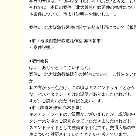
本日の審議は、午後4時を目途に終了したいと考えてお
それでは、本日の案件「北大阪急行線延伸の検討につい
本案件について、市より説明をお願いします。
案件1：北大阪急行延伸に関する都市計画について【報
●市（地域創造部鉄道延伸室 赤木参事）
＜案件説明＞
●増田会長
はい、ありがとうございました。
案件1、北大阪急行線延伸の検討について、ご報告をい
か。
私の方から一点だけ。この頃はキスアンドライドとかが
な、バスとタクシーだけの説明がありましたけれども、
すが、ご説明いただければと思います。
●市（鉄道延伸室 赤木参事）
キスアンドライドのご質問がございましたが、説明の中
クシー乗り場とご説明させていただきましたけれども、
スアンドライドとして整備する予定です。交通広場の中
車について対応させていただきたいと考えています。