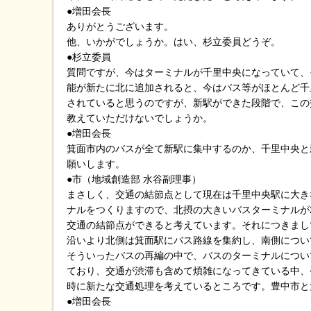
●増田会長
ありがとうございます。
他、いかがでしょうか。はい、杉立委員どうぞ。
●杉立委員
質問ですが、今はターミナルが千里中央になっていて、
能が新たに北に追加されると、今はバス等がほとんど千
されていると思うのですが、新駅ができた段階で、この
教えていただけないでしょうか。
●増田会長
箕面市内のバスが全て新駅に集中するのか、千里中央と
願いします。
●市（地域創造部 水谷副理事）
まさしく、交通の結節点として現在は千里中央駅に大き
ナルをつくりますので、北摂の大きいバスターミナルが
交通の結節点ができると考えています。それにつきまし
沿いより北側は箕面駅にバス路線を集約し、南側につい
そういったバスの再編の中で、バスのターミナルについ
ており、交通が渋滞も含めて煩雑になってきている中、
時に新たな交通処理を考えているところです。豊中市と
●増田会長