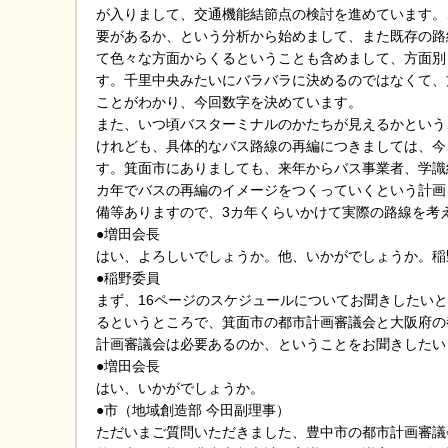
が入りまして、交通機能結節点の検討を進めています。
要があるか、という分析から始めまして、また既存の路
て色々な方面からくるということも含めまして、方面別
す。千里中央みたいにバラバラに決めるのではなくて、
ことがわかり、今回数字を決めています。
また、いつ頃バスターミナルのかたちが見えるかという
けれども、具体的なバス路線の再編につきましては、今
す。箕面市にありましても、来年からバス事業者、学識
カ年でバスの再編のイメージをつくっていくという計画
備等ありますので、3カ年くらいかけて実際の路線を考
●増田会長
はい、よろしいでしょうか。他、いかがでしょうか。稲
●稲野委員
まず、16ページのスケジュールについてお聞きしたい
るというところで、箕面市の都市計画審議会と大阪府の
計画審議会は必要あるのか、ということをお聞きしたい
●増田会長
はい、いかがでしょうか。
●市（地域創造部 今田副理事）
ただいまご質問いただきました、豊中市の都市計画審議