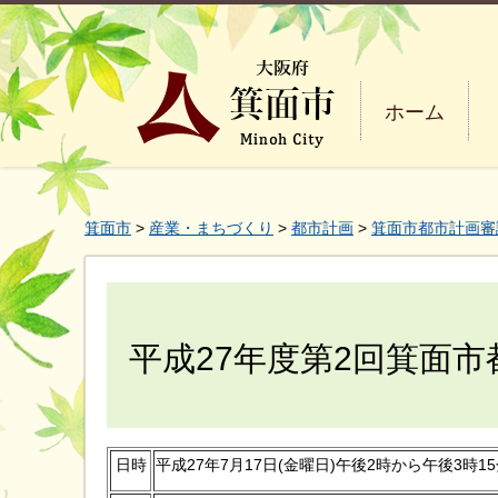
ホーム
箕面市
>
産業・まちづくり
>
都市計画
>
箕面市都市計画審
平成27年度第2回箕面
日時
平成27年7月17日(金曜日)午後2時から午後3時1