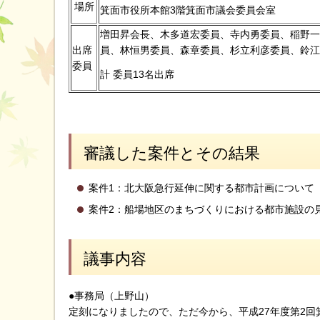
場所
箕面市役所本館3階箕面市議会委員会室
増田昇会長、木多道宏委員、寺内勇委員、稲野一
出席
員、林恒男委員、森章委員、杉立利彦委員、鈴江
委員
計 委員13名出席
審議した案件とその結果
案件1：北大阪急行延伸に関する都市計画について
案件2：船場地区のまちづくりにおける都市施設の
議事内容
●事務局（上野山）
定刻になりましたので、ただ今から、平成27年度第2