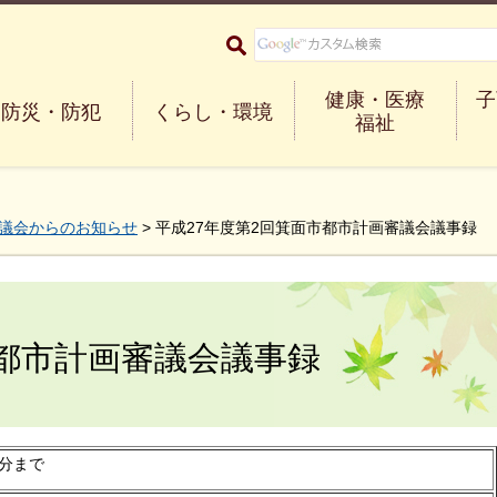
大阪府箕面市 Minoh City
健康・医療
子
防災・防犯
くらし・環境
福祉
議会からのお知らせ
> 平成27年度第2回箕面市都市計画審議会議事録
市都市計画審議会議事録
5分まで