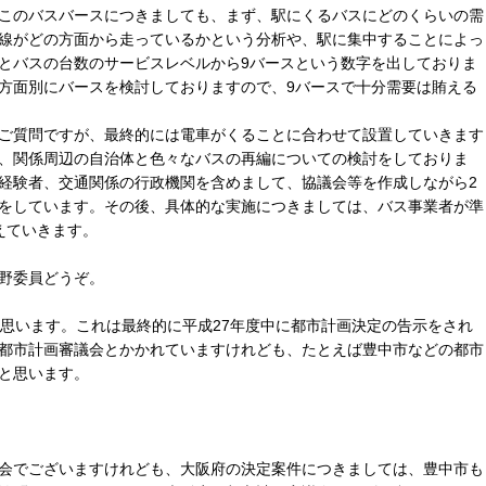
このバスバースにつきましても、まず、駅にくるバスにどのくらいの需
線がどの方面から走っているかという分析や、駅に集中することによっ
とバスの台数のサービスレベルから9バースという数字を出しておりま
方面別にバースを検討しておりますので、9バースで十分需要は賄える
ご質問ですが、最終的には電車がくることに合わせて設置していきます
、関係周辺の自治体と色々なバスの再編についての検討をしておりま
経験者、交通関係の行政機関を含めまして、協議会等を作成しながら2
をしています。その後、具体的な実施につきましては、バス事業者が準
えていきます。
野委員どうぞ。
と思います。これは最終的に平成27年度中に都市計画決定の告示をされ
都市計画審議会とかかれていますけれども、たとえば豊中市などの都市
と思います。
会でございますけれども、大阪府の決定案件につきましては、豊中市も