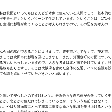
私は箕面といってもほとんど茨木側に住んでいる人間でして、基本的な
里中央へ行くというパターンで生活しています。ということは、171号
し生活に影響が出てくることが考えられますので、その辺をお考えの
ん今回の駅ができることによりまして、豊中市だけでなくて、茨木市、
ましては吹田市に影響を及ぼしますし、また、箕面森町の方面について
る方もいらっしゃいますので、大きな考えは北と南で分けています。詳
路線もありますし、そこは大阪府も含めた全体の交通、バスの会議も設
て会議を進めさせていただきたいと思います。
と聞いて安心したのですけれども、最近色々な自治体が合併していく中
とか、北とか方位だけで決まっているとか、そういう名前ではなくて、
も、やはり箕面市にとって非常に重要な新たな地域を作り上げるという