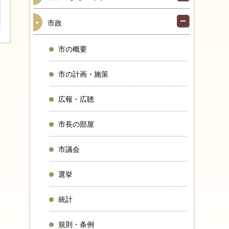
市政
市の概要
市の計画・施策
広報・広聴
市長の部屋
市議会
選挙
統計
規則・条例