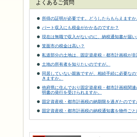
よくあるご質問
所得の証明が必要です。どうしたらもらえますか
パート収入にも税金がかかるのですか？
現在は無職で収入がないのに、納税通知書が届い
箕面市の税金は高い？
私道部分の土地は、固定資産税・都市計画税が非
土地の所有者を知りたいのですが。
同居していない親族ですが、相続手続に必要なの
きますか。
他府県に住んでおり固定資産税・都市計画税関連
明書の発行を受けられますか。
固定資産税・都市計画税の納期限を過ぎたのです
固定資産税・都市計画税の納税通知書を物件ごと