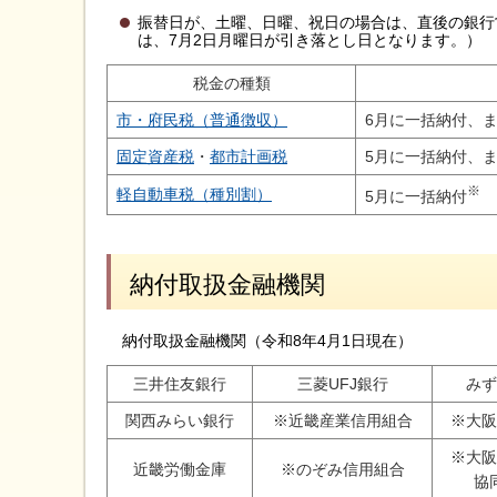
振替日が、土曜、日曜、祝日の場合は、直後の銀行
は、7月2日月曜日が引き落とし日となります。）
税金の種類
市・府民税（普通徴収）
6月に一括納付、ま
固定資産税
・
都市計画税
5月に一括納付、ま
※
軽自動車税（種別割）
5月に一括納付
納付取扱金融機関
納付取扱金融機関（令和8年4月1日現在）
三井住友銀行
三菱UFJ銀行
みず
関西みらい銀行
※近畿産業信用組合
※大阪
※大阪
近畿労働金庫
※のぞみ信用組合
協