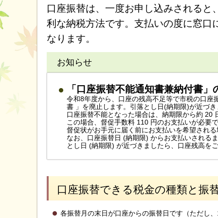
口座振替は、一度お申し込みされると
利な納税方法です。支払いの度に窓口
なります。
お知らせ
「口座振替不能通知書兼納付書」
令和8年度から、口座の残高不足等で市税の口座
書 」を廃止します。引落とし日(納期限)が近づ
口座振替不能となった場合は、納期限から約 20 
この場合、督促手数料 110 円のお支払いが必要
督促状がお手元に届く前にお支払いを希望される
なお、口座振替日 (納期限) からお支払いされ
とし日 (納期限) が近づきましたら、口座残高を
口座振替できる税金の種類と振
各振替月の末日が口座からの振替日です（ただし、1