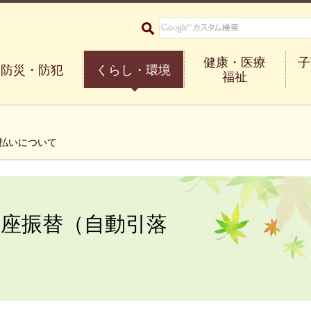
大阪府箕面市 Minoh City
健康・医療
子
防災・防犯
くらし・環境
福祉
支払いについて
座振替（自動引落
。