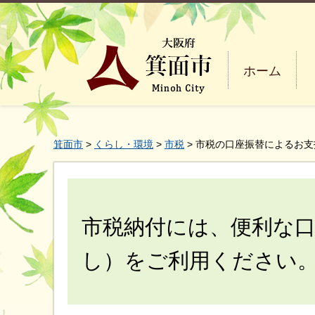
ホーム
箕面市
>
くらし・環境
>
市税
> 市税の口座振替によるお
市税納付には、便利な口
し）をご利用ください