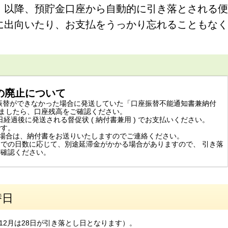
、以降、預貯金口座から自動的に引き落とされる便
に出向いたり、お支払をうっかり忘れることもなく
の廃止について
振替ができなかった場合に発送していた「口座振替不能通知書兼納付
きましたら、口座残高をご確認ください。
日経過後に発送される督促状 ( 納付書兼用 ) でお支払いください。
です。
場合は、納付書をお送りいたしますのでご連絡ください。
るまでの日数に応じて、別途延滞金がかかる場合がありますので、 引き落
ご確認ください。
替日
2月は28日が引き落とし日となります）。