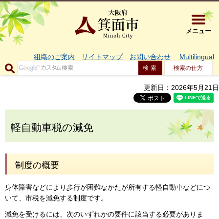
大阪府箕面市 
メニュー
組織のご案内
サイトマップ
お問い合わせ
Multilingual
検索の仕方
更新日：2026年5月21日
軽自動車税の減免
制度の概要
身体障害などにより歩行が困難なかたが所有する軽自動車などにつ
いて、市税を減免する制度です。
減免を受けるには、次のいずれかの要件に該当する必要がありま