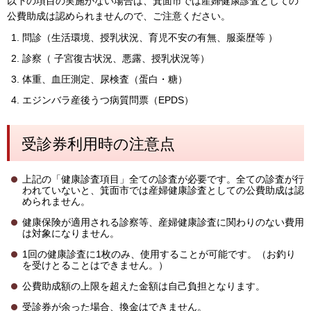
以下の項目の実施がない場合は、箕面市では産婦健康診査としての
公費助成は認められませんので、ご注意ください。
問診（生活環境、授乳状況、育児不安の有無、服薬歴等 ）
診察（ 子宮復古状況、悪露、授乳状況等）
体重、血圧測定、尿検査（蛋白・糖）
エジンバラ産後うつ病質問票（EPDS）
受診券利用時の注意点
上記の「健康診査項目」全ての診査が必要です。全ての診査が行
われていないと、箕面市では産婦健康診査としての公費助成は認
められません。
健康保険が適用される診察等、産婦健康診査に関わりのない費用
は対象になりません。
1回の健康診査に1枚のみ、使用することが可能です。（お釣り
を受けとることはできません。）
公費助成額の上限を超えた金額は自己負担となります。
受診券が余った場合、換金はできません。