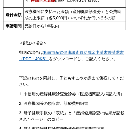
産婦本人名義
の銀行口座がわかるもの
医療機関に支払った金額（産婦健康診査分）と公費助
還付金額
成の上限額（各5,000円）のいずれか低いほうの額
申請期間
受診日から1年以内
＜郵送の場合＞
郵送の場合は
箕面市産婦健康診査費助成金申請書兼請求書
（PDF：40KB）
をダウンロードし、ご記入ください。
下記のものを同封し、子どもすこやか課まで郵送してくだ
さい。
1. 未使用の産婦健康診査受診券（医療機関記入欄記入済）
2. 医療機関等の領収書、診療費明細書
3. 母子健康手帳の「表紙」と「産婦健康診査の結果が記載
されたページ」のコピー
4. 箕面市産婦健康診査費助成金申請書兼請求書