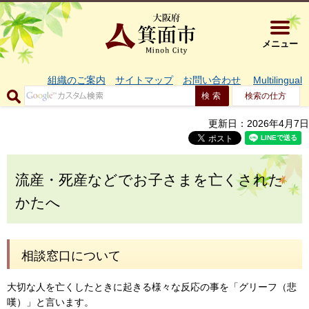
大阪府箕面市 
メニュー
組織のご案内
サイトマップ
お問い合わせ
Multilingual
検索の仕方
更新日：2026年4月7日
流産・死産などでお子さまを亡くされた
かたへ
相談窓口について
大切な人を亡くしたときに起きる様々な反応の事を「グリーフ（悲
嘆）」と言います。