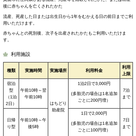
後に赤ちゃんを亡くされたかた
流産、死産した日または出生日から1年をむかえる日の前日までご利
用いただけます。
赤ちゃんとの死別後、次子を出産されたかたもご利用いただけま
す。
利用施設
利用
種類
実施時間
実施場所
利用料金
上限
宿泊
1泊2日で3,000円
型
午前10時～翌
7泊
(多胎児の場合は1名追加
（1泊
午前10時
まで
ごとに200円増）
はちどり
2日）
助産院
1日で2,000円
日帰
午前10時～午
7日
(多胎児の場合は1名追加
り型
後5時
まで
ごとに100円増）