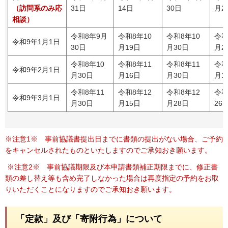
（訪問系のみ応
31日
14日
30日
月2
相談）
令和8年9月
令和8年10
令和8年10
令和
令和9年1月1日
30日
月19日
月30日
月2
令和8年10
令和8年11
令和8年11
令和
令和9年2月1日
月30日
月16日
月30日
月1
令和8年11
令和8年12
令和8年12
令和
令和9年3月1日
月30日
月15日
月28日
26
※注意1※
事前協議書提出日までに書類の提出がない場合、ご予約
をキャンセルされたものといたしますのでご承知おき願います。
※注意2※ 事前協議期限及び本申請書類補正期限までに、
修正書
類の差し替え等も含め完了しなかった場合は再度指定の予約をお取
りいただくことになりますのでご承知おき願います。
「定款」及び「寄附行為」について