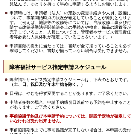
見込んで、ゆとりを持って早めに申請するようにお願いします。
申請時には、申請者（法人）の定款の変更手続きや人員、設備に
ついて、事業開始時点の状況が確定していることが原則となりま
す。（例えば、施設等の改修等については、当該改修工事及び付
随する建築基準法等関係法令上の手続きや検査、備品の設置等が
完了していること、人員については、管理者やサービス管理責任
者等必要な人員体制が確定していることをいいます。）
申請書類の提出に当たっては、書類が全て揃っていることを必ず
確認してください。書類が揃っていない場合は受付できません。
障害福祉サービス指定申請スケジュール
障害福祉サービス指定申請スケジュールは、下表のとおりです。
（土、日、祝日及び年末年始を除く。）
日程は、やむを得ず変更することがあります。ご了承ください。
申請者多数の場合、申請予約締切日以前でも予約を中止すること
があります。ご了承ください。
事前協議予約及び本申請予約については、
開設予定地が確定
して
いなければ受付出来ません。
事前協議期限までに事前協議が完了しない場合は、本申請の受付