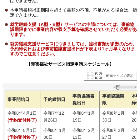
はできません。
本申請書類補正期限を超えて書類の不備、不足がある場合は、指
定できません。
就労継続支援（A型・B型）サービスの申請については、事前協
議期限までに事業内容や収支予算を確認させていただく必要があ
ります。
就労継続支援サービスにつきましては、提出書類が多数のため、
予約締切日および事前協議書提出日が下表より1ヶ月早くなりま
すのでご注意ください。
【障害福祉サービス指定申請スケジュール】
画面サイズで表示
事前協議書
事前協議期
本
事業開始日
予約締切日
提出日
限
締
令和8年4月1日
令和7年12
令和8年1月
令和8年1月
令和
(予約受付終了)
月26日
19日
30日
20
令和8年5月1日
令和8年1月
令和8年2月
令和8年2月
令和
(予約受付終了)
30日
13日
27日
26