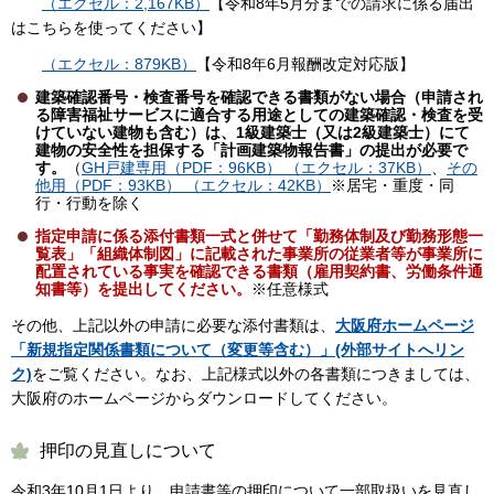
（エクセル：2,167KB）
【令和8年5月分までの請求に係る届出
はこちらを使ってください】
（エクセル：879KB）
【令和8年6月報酬改定対応版】
建築確認番号・検査番号を確認できる書類がない場合（申請され
る障害福祉サービスに適合する用途としての建築確認・検査を受
けていない建物も含む）は、1級建築士（又は2級建築士）にて
建物の安全性を担保する「計画建築物報告書」の提出が必要で
す。
（
GH戸建専用（PDF：96KB）
（エクセル：37KB）
、
その
他用（PDF：93KB）
（エクセル：42KB）
※居宅・重度・同
行・行動を除く
指定申請に係る添付書類一式と併せて「勤務体制及び勤務形態一
覧表」「組織体制図」に記載された事業所の従業者等が事業所に
配置されている事実を確認できる書類（雇用契約書、労働条件通
知書等）を提出してください。
※任意様式
その他、上記以外の申請に必要な添付書類は、
大阪府ホームページ
「新規指定関係書類について（変更等含む）」(外部サイトへリン
ク)
をご覧ください。なお、上記様式以外の各書類につきましては、
大阪府のホームページからダウンロードしてください。
押印の見直しについて
令和3年10月1日より、申請書等の押印について一部取扱いを見直し