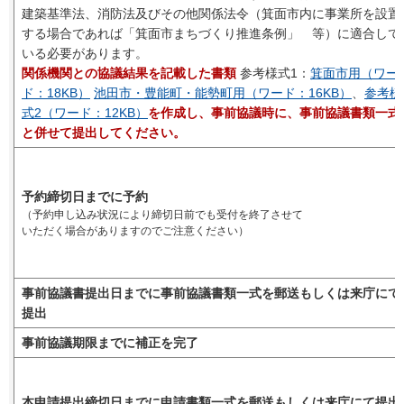
建築基準法、消防法及びその他関係法令（箕面市内に事業所を設置
する場合であれば「箕面市まちづくり推進条例」 等）に適合して
いる必要があります。
関係機関との協議結果を記載した書類
参考様式1：
箕面市用（ワー
ド：18KB）
池田市・豊能町・能勢町用（ワード：16KB）
、
参考様
式2（ワード：12KB）
を作成し、事前協議時に、事前協議書類一式
と併せて提出してください。
予約締切日までに予約
（予約申し込み状況により締切日前でも受付を終了させて
いただく場合がありますのでご注意ください）
事前協議書提出日までに事前協議書類一式を郵送もしくは来庁にて
提出
事前協議期限までに補正を完了
本申請提出締切日までに申請書類一式を郵送もしくは来庁にて提出