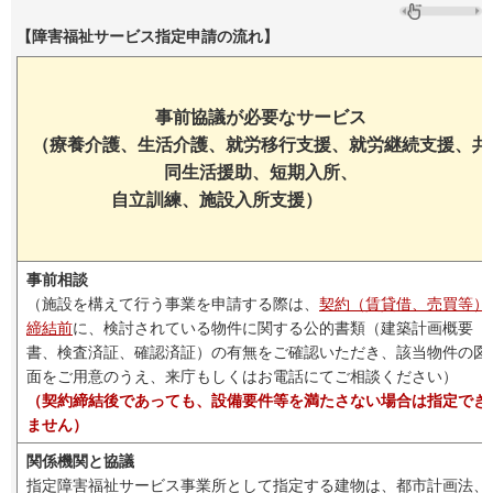
【障害福祉サービス指定申請の流れ】
事前協議が必要なサービス
（療養介護、生活介護、就労移行支援、就労継続支援、共
同生活援助、短期入所、
自立訓練、施設入所支援）
事前相談
（施設を構えて行う事業を申請する際は、
契約（賃貸借、売買等）
締結前
に、検討されている物件に関する公的書類（建築計画概要
書、検査済証、確認済証）の有無をご確認いただき、該当物件の図
面をご用意のうえ、来庁もしくはお電話にてご相談ください）
（契約締結後であっても、設備要件等を満たさない場合は指定でき
ません）
関係機関と協議
指定障害福祉サービス事業所として指定する建物は、都市計画法、