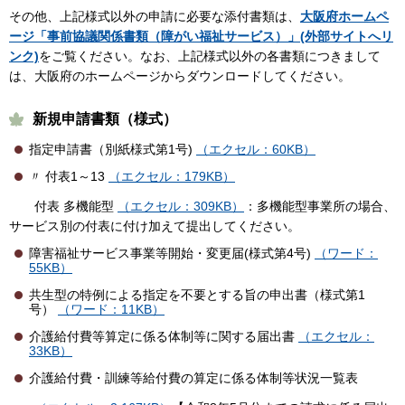
その他、上記様式以外の申請に必要な添付書類は、
大阪府ホームペ
ージ「事前協議関係書類（障がい福祉サービス）」(外部サイトへリ
ンク)
をご覧ください。なお、上記様式以外の各書類につきまして
は、大阪府のホームページからダウンロードしてください。
新規申請書類（様式）
指定申請書（別紙様式第1号)
（エクセル：60KB）
〃 付表1～13
（エクセル：179KB）
付表 多機能型
（エクセル：309KB）
：多機能型事業所の場合、
サービス別の付表に付け加えて提出してください。
障害福祉サービス事業等開始・変更届(様式第4号)
（ワード：
55KB）
共生型の特例による指定を不要とする旨の申出書（様式第1
号）
（ワード：11KB）
介護給付費等算定に係る体制等に関する届出書
（エクセル：
33KB）
介護給付費・訓練等給付費の算定に係る体制等状況一覧表