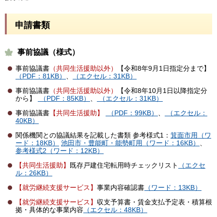
申請書類
事前協議（様式）
事前協議書
（共同生活援助以外）
【令和8年9月1日指定分まで】
（PDF：81KB）
、
（エクセル：31KB）
事前協議書
（共同生活援助以外）
【令和8年10月1日以降指定分
から】
（PDF：85KB）
、
（エクセル：31KB）
事前協議書
【共同生活援助】
（PDF：99KB）
、
（エクセル：
40KB）
関係機関との協議結果を記載した書類 参考様式1：
箕面市用（ワ
ード：18KB）
池田市・豊能町・能勢町用（ワード：16KB）
、
参考様式2（ワード：12KB）
【共同生活援助】
既存戸建住宅転用時チェックリスト
（エクセ
ル：26KB）
【就労継続支援サービス】
事業内容確認書
（ワード：13KB）
【就労継続支援サービス】
収支予算書・賃金支払予定表・積算根
拠・具体的な事業内容
（エクセル：48KB）